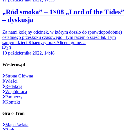
„Ród smoka” – 1×08 „Lord of the Tides”
– dyskusja
Za nami kolejny odcinek, w którym doszło do (prawdopodobnie)
ostatniego przeskoku czasowego - tym razem o sześć lat. Tym
samym dzieci Rhaenyry oraz Alicent grane…
0
10 października 2022, 14:48
Westeros.pl
Strona Główna
Wieści
Redakcja
Współpraca
Partnerzy
Kontakt
Gra o Tron
Mapa świata
Rody