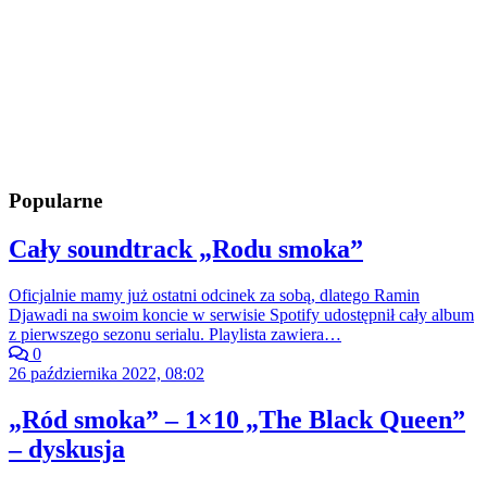
Popularne
Cały soundtrack „Rodu smoka”
Oficjalnie mamy już ostatni odcinek za sobą, dlatego Ramin
Djawadi na swoim koncie w serwisie Spotify udostępnił cały album
z pierwszego sezonu serialu. Playlista zawiera…
0
26 października 2022, 08:02
„Ród smoka” – 1×10 „The Black Queen”
– dyskusja