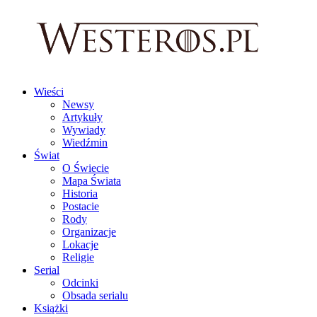
Wieści
Newsy
Artykuły
Wywiady
Wiedźmin
Świat
O Świecie
Mapa Świata
Historia
Postacie
Rody
Organizacje
Lokacje
Religie
Serial
Odcinki
Obsada serialu
Książki