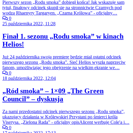
Pierwszy sezon „Rodu smoka” dobiegł końca! Jak wskazuje sam
tytuł, finałowy odcinek skupił się na stronnictwie Czarnych pod
wodzą Rhaenyry Targaryen. „Czarna Królowa” - oficjalny…
0
25 października 2022, 11:28
Finał 1. sezonu „Rodu smoka” w kinach
Helios!
Już 24 października swoją premierę będzie miał ostatni odcinek
pierwszego sezonu „Rodu smoka”. Sieć Helios wyszła naprzeciw
fanom, umożliwiając jego obejrzenie na wielkim ekranie we…
0
18 października 2022, 12:04
„Ród smoka” – 1×09 „The Green
Council” – dyskusja
Za nami przedostatni odcinek pierwszego sezonu „Rodu smoka”,
ukazujący działania w Królewskiej Przystani po śmierci króla
Viserysa. „Zielona Rada” - oficjalny opisAlicent werbuje Cole'a i…
0
17 października 2022, 17:13