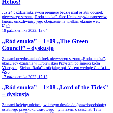
Helios!
Już 24 października swoją premierę będzie miał ostatni odcinek
pierwszego sezonu „Rodu smoka”. Sieć Helios wyszła naprzeciw
fanom, umożliwiając jego obejrzenie na wielkim ekranie we…
0
18 października 2022, 12:04
„Ród smoka” – 1×09 „The Green
Council” – dyskusja
Za nami przedostatni odcinek pierwszego sezonu „Rodu smoka”,
ukazujący działania w Królewskiej Przystani po śmierci króla
Viserysa. „Zielona Rada” - oficjalny opisAlicent werbuje Cole'a i…
0
17 października 2022, 17:13
„Ród smoka” – 1×08 „Lord of the Tides”
– dyskusja
Za nami kolejny odcinek, w którym doszło do (prawdopodobnie)
ostatniego przeskoku czasowego - tym razem o sześć lat. Tym