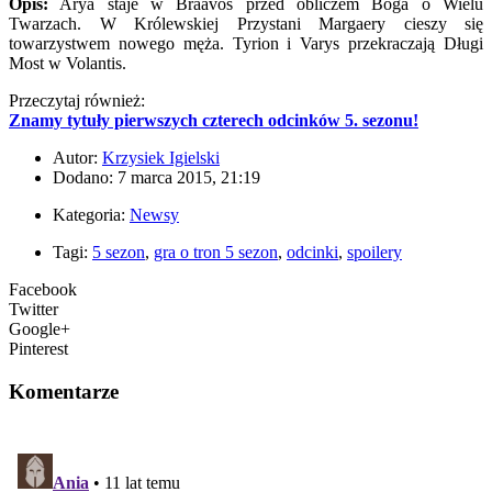
Opis:
Arya staje w Braavos przed obliczem Boga o Wielu
Twarzach. W Królewskiej Przystani Margaery cieszy się
towarzystwem nowego męża. Tyrion i Varys przekraczają Długi
Most w Volantis.
Przeczytaj również:
Znamy tytuły pierwszych czterech odcinków 5. sezonu!
Autor:
Krzysiek Igielski
Dodano: 7 marca 2015, 21:19
Kategoria:
Newsy
Tagi:
5 sezon
,
gra o tron 5 sezon
,
odcinki
,
spoilery
Facebook
Twitter
Google+
Pinterest
Komentarze