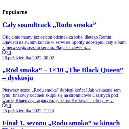
Popularne
Cały soundtrack „Rodu smoka”
Oficjalnie mamy już ostatni odcinek za sobą, dlatego Ramin
Djawadi na swoim koncie w serwisie Spotify udostępnił cały album
z pierwszego sezonu serialu. Playlista zawiera…
0
26 października 2022, 08:02
„Ród smoka” – 1×10 „The Black Queen”
– dyskusja
Pierwszy sezon „Rodu smoka” dobiegł końca! Jak wskazuje sam
tytuł, finałowy odcinek skupił się na stronnictwie Czarnych pod
wodzą Rhaenyry Targaryen. „Czarna Królowa” - oficjalny…
0
25 października 2022, 11:28
Finał 1. sezonu „Rodu smoka” w kinach