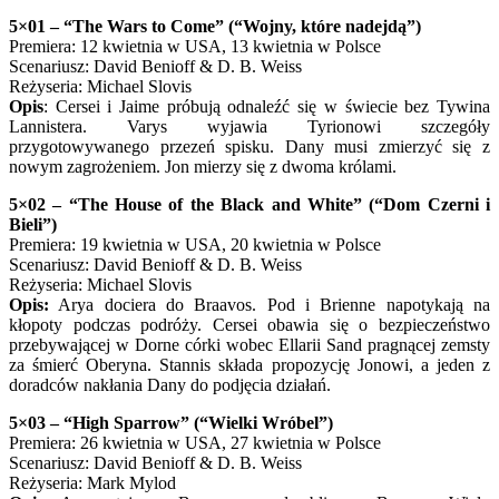
5×01 – “The Wars to Come” (“Wojny, które nadejdą”)
Premiera: 12 kwietnia w USA, 13 kwietnia w Polsce
Scenariusz: David Benioff & D. B. Weiss
Reżyseria: Michael Slovis
Opis
: Cersei i Jaime próbują odnaleźć się w świecie bez Tywina
Lannistera. Varys wyjawia Tyrionowi szczegóły
przygotowywanego przezeń spisku. Dany musi zmierzyć się z
nowym zagrożeniem. Jon mierzy się z dwoma królami.
5×02 – “The House of the Black and White” (“Dom Czerni i
Bieli”)
Premiera: 19 kwietnia w USA, 20 kwietnia w Polsce
Scenariusz: David Benioff & D. B. Weiss
Reżyseria: Michael Slovis
Opis:
Arya dociera do Braavos. Pod i Brienne napotykają na
kłopoty podczas podróży. Cersei obawia się o bezpieczeństwo
przebywającej w Dorne córki wobec Ellarii Sand pragnącej zemsty
za śmierć Oberyna. Stannis składa propozycję Jonowi, a jeden z
doradców nakłania Dany do podjęcia działań.
5×03 – “High Sparrow” (“Wielki Wróbel”)
Premiera: 26 kwietnia w USA, 27 kwietnia w Polsce
Scenariusz: David Benioff & D. B. Weiss
Reżyseria: Mark Mylod