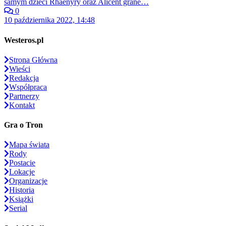
samym dzieci Rhaenyry oraz Alicent grane…
0
10 października 2022, 14:48
Westeros.pl
Strona Główna
Wieści
Redakcja
Współpraca
Partnerzy
Kontakt
Gra o Tron
Mapa świata
Rody
Postacie
Lokacje
Organizacje
Historia
Książki
Serial