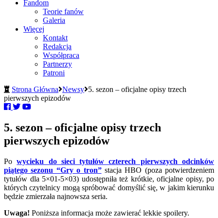
Fandom
Teorie fanów
Galeria
Więcej
Kontakt
Redakcja
Współpraca
Partnerzy
Patroni
Strona Główna
Newsy
5. sezon – oficjalne opisy trzech
pierwszych epizodów
5. sezon – oficjalne opisy trzech
pierwszych epizodów
Po
wycieku do sieci tytułów czterech pierwszych odcinków
piątego sezonu “Gry o tron”
stacja HBO (poza potwierdzeniem
tytułów dla 5×01-5×03) udostępniła też krótkie, oficjalne opisy, po
których czytelnicy mogą spróbować domyślić się, w jakim kierunku
będzie zmierzała najnowsza seria.
Uwaga!
Poniższa informacja może zawierać lekkie spoilery.