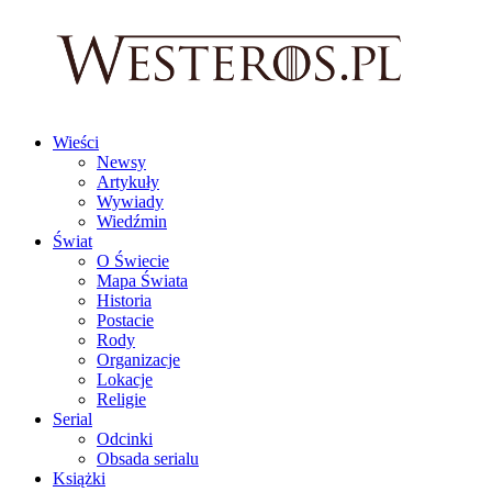
Wieści
Newsy
Artykuły
Wywiady
Wiedźmin
Świat
O Świecie
Mapa Świata
Historia
Postacie
Rody
Organizacje
Lokacje
Religie
Serial
Odcinki
Obsada serialu
Książki