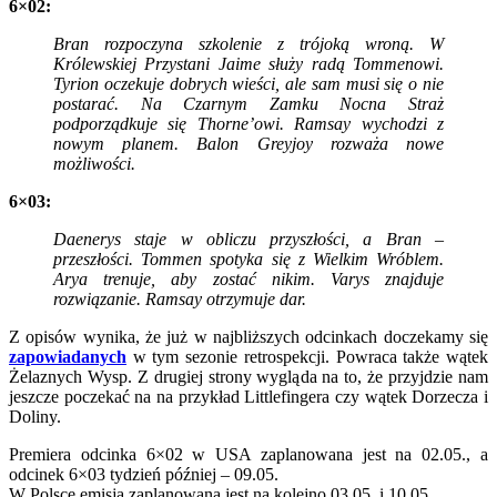
6×02:
Bran rozpoczyna szkolenie z trójoką wroną. W
Królewskiej Przystani Jaime służy radą Tommenowi.
Tyrion oczekuje dobrych wieści, ale sam musi się o nie
postarać. Na Czarnym Zamku Nocna Straż
podporządkuje się Thorne’owi. Ramsay wychodzi z
nowym planem. Balon Greyjoy rozważa nowe
możliwości.
6×03:
Daenerys staje w obliczu przyszłości, a Bran –
przeszłości. Tommen spotyka się z Wielkim Wróblem.
Arya trenuje, aby zostać nikim. Varys znajduje
rozwiązanie. Ramsay otrzymuje dar.
Z opisów wynika, że już w najbliższych odcinkach doczekamy się
zapowiadanych
w tym sezonie retrospekcji. Powraca także wątek
Żelaznych Wysp. Z drugiej strony wygląda na to, że przyjdzie nam
jeszcze poczekać na na przykład Littlefingera czy wątek Dorzecza i
Doliny.
Premiera odcinka 6×02 w USA zaplanowana jest na 02.05., a
odcinek 6×03 tydzień później – 09.05.
W Polsce emisja zaplanowana jest na kolejno 03.05. i 10.05.