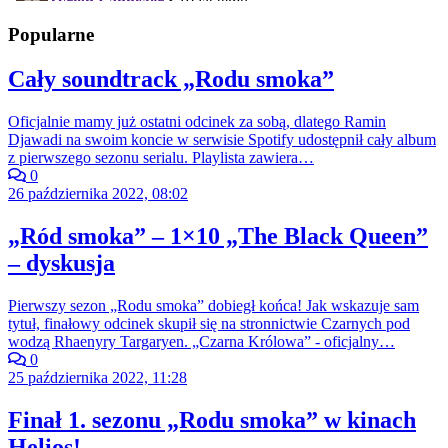
Popularne
Cały soundtrack „Rodu smoka”
Oficjalnie mamy już ostatni odcinek za sobą, dlatego Ramin
Djawadi na swoim koncie w serwisie Spotify udostępnił cały album
z pierwszego sezonu serialu. Playlista zawiera…
0
26 października 2022, 08:02
„Ród smoka” – 1×10 „The Black Queen”
– dyskusja
Pierwszy sezon „Rodu smoka” dobiegł końca! Jak wskazuje sam
tytuł, finałowy odcinek skupił się na stronnictwie Czarnych pod
wodzą Rhaenyry Targaryen. „Czarna Królowa” - oficjalny…
0
25 października 2022, 11:28
Finał 1. sezonu „Rodu smoka” w kinach
Helios!