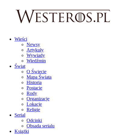
Wieści
Newsy
Artykuły
Wywiady
Wiedźmin
Świat
O Świecie
Mapa Świata
Historia
Postacie
Rody
Organizacje
Lokacje
Religie
Serial
Odcinki
Obsada serialu
Książki