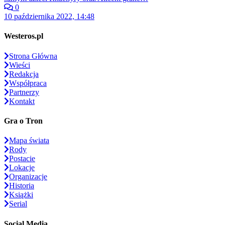
0
10 października 2022, 14:48
Westeros.pl
Strona Główna
Wieści
Redakcja
Współpraca
Partnerzy
Kontakt
Gra o Tron
Mapa świata
Rody
Postacie
Lokacje
Organizacje
Historia
Książki
Serial
Social Media