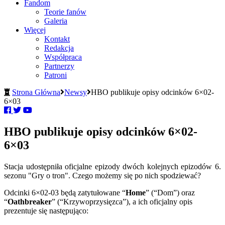
Fandom
Teorie fanów
Galeria
Więcej
Kontakt
Redakcja
Współpraca
Partnerzy
Patroni
Strona Główna
Newsy
HBO publikuje opisy odcinków 6×02-
6×03
HBO publikuje opisy odcinków 6×02-
6×03
Stacja udostępniła oficjalne epizody dwóch kolejnych epizodów 6.
sezonu "Gry o tron". Czego możemy się po nich spodziewać?
Odcinki 6×02-03 będą zatytułowane “
Home
” (“Dom”) oraz
“
Oathbreaker
” (“Krzywoprzysięzca”), a ich oficjalny opis
prezentuje się następująco: