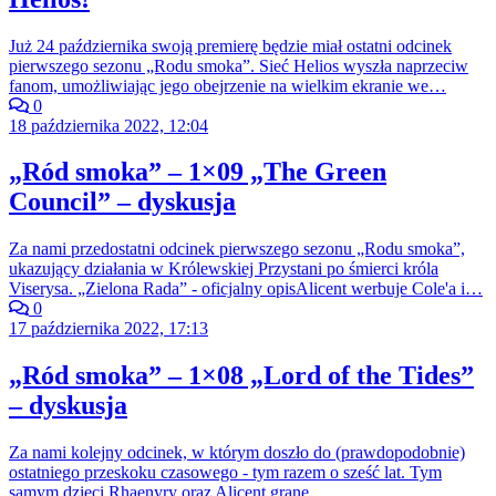
Już 24 października swoją premierę będzie miał ostatni odcinek
pierwszego sezonu „Rodu smoka”. Sieć Helios wyszła naprzeciw
fanom, umożliwiając jego obejrzenie na wielkim ekranie we…
0
18 października 2022, 12:04
„Ród smoka” – 1×09 „The Green
Council” – dyskusja
Za nami przedostatni odcinek pierwszego sezonu „Rodu smoka”,
ukazujący działania w Królewskiej Przystani po śmierci króla
Viserysa. „Zielona Rada” - oficjalny opisAlicent werbuje Cole'a i…
0
17 października 2022, 17:13
„Ród smoka” – 1×08 „Lord of the Tides”
– dyskusja
Za nami kolejny odcinek, w którym doszło do (prawdopodobnie)
ostatniego przeskoku czasowego - tym razem o sześć lat. Tym
samym dzieci Rhaenyry oraz Alicent grane…