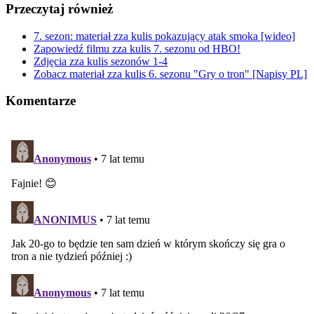
Przeczytaj również
7. sezon: materiał zza kulis pokazujący atak smoka [wideo]
Zapowiedź filmu zza kulis 7. sezonu od HBO!
Zdjęcia zza kulis sezonów 1-4
Zobacz materiał zza kulis 6. sezonu "Gry o tron" [Napisy PL]
Komentarze