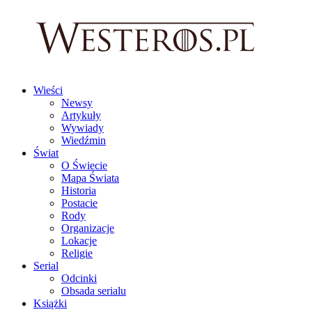
Wieści
Newsy
Artykuły
Wywiady
Wiedźmin
Świat
O Świecie
Mapa Świata
Historia
Postacie
Rody
Organizacje
Lokacje
Religie
Serial
Odcinki
Obsada serialu
Książki