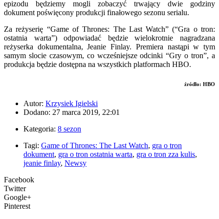
epizodu będziemy mogli zobaczyć trwający dwie godziny
dokument poświęcony produkcji finałowego sezonu serialu.
Za reżyserię “Game of Thrones: The Last Watch” (“Gra o tron:
ostatnia warta”) odpowiadać będzie wielokrotnie nagradzana
reżyserka dokumentalna, Jeanie Finlay. Premiera nastąpi w tym
samym slocie czasowym, co wcześniejsze odcinki “Gry o tron”, a
produkcja będzie dostępna na wszystkich platformach HBO.
źródło: HBO
Autor:
Krzysiek Igielski
Dodano: 27 marca 2019, 22:01
Kategoria:
8 sezon
Tagi:
Game of Thrones: The Last Watch
,
gra o tron
dokument
,
gra o tron ostatnia warta
,
gra o tron zza kulis
,
jeanie finlay
,
Newsy
Facebook
Twitter
Google+
Pinterest