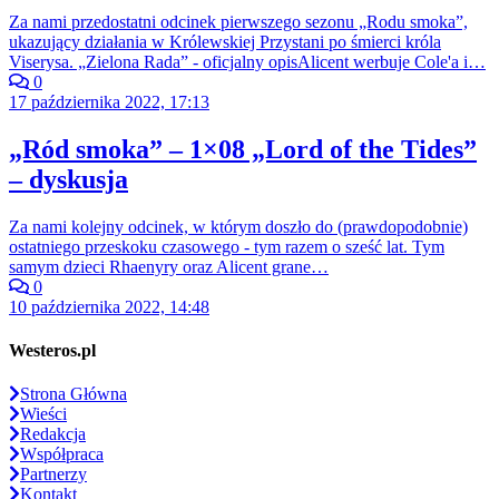
Za nami przedostatni odcinek pierwszego sezonu „Rodu smoka”,
ukazujący działania w Królewskiej Przystani po śmierci króla
Viserysa. „Zielona Rada” - oficjalny opisAlicent werbuje Cole'a i…
0
17 października 2022, 17:13
„Ród smoka” – 1×08 „Lord of the Tides”
– dyskusja
Za nami kolejny odcinek, w którym doszło do (prawdopodobnie)
ostatniego przeskoku czasowego - tym razem o sześć lat. Tym
samym dzieci Rhaenyry oraz Alicent grane…
0
10 października 2022, 14:48
Westeros.pl
Strona Główna
Wieści
Redakcja
Współpraca
Partnerzy
Kontakt