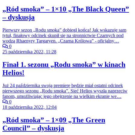
„Ród smoka” – 1×10 „The Black Queen”
– dyskusja
Pierwszy sezon „Rodu smoka” dobiegł końca! Jak wskazuje sam
tytuł, finałowy odcinek skupił się na stronnictwie Czarnych pod
wodzą Rhaenyry Targaryen. „Czarna Królowa” - oficjalny…
0
25 października 2022, 11:28
Finał 1. sezonu „Rodu smoka” w kinach
Helios!
Już 24 października swoją premierę będzie miał ostatni odcinek
pierwszego sezonu „Rodu smoka”. Sieć Helios wyszła naprzeciw
fanom, umożliwiając jego obejrzenie na wielkim ekranie we…
0
18 października 2022, 12:04
„Ród smoka” – 1×09 „The Green
Council” – dyskusja