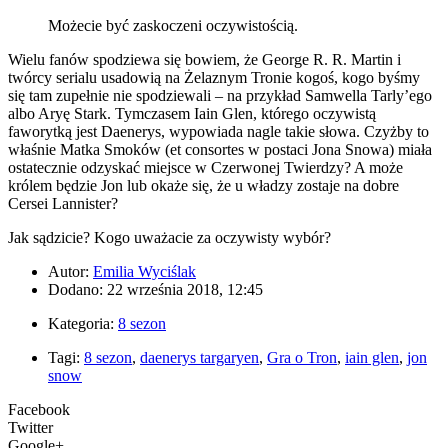
Możecie być zaskoczeni oczywistością.
Wielu fanów spodziewa się bowiem, że George R. R. Martin i
twórcy serialu usadowią na Żelaznym Tronie kogoś, kogo byśmy
się tam zupełnie nie spodziewali – na przykład Samwella Tarly’ego
albo Aryę Stark. Tymczasem Iain Glen, którego oczywistą
faworytką jest Daenerys, wypowiada nagle takie słowa. Czyżby to
właśnie Matka Smoków (et consortes w postaci Jona Snowa) miała
ostatecznie odzyskać miejsce w Czerwonej Twierdzy? A może
królem będzie Jon lub okaże się, że u władzy zostaje na dobre
Cersei Lannister?
Jak sądzicie? Kogo uważacie za oczywisty wybór?
Autor:
Emilia Wyciślak
Dodano: 22 września 2018, 12:45
Kategoria:
8 sezon
Tagi:
8 sezon
,
daenerys targaryen
,
Gra o Tron
,
iain glen
,
jon
snow
Facebook
Twitter
Google+