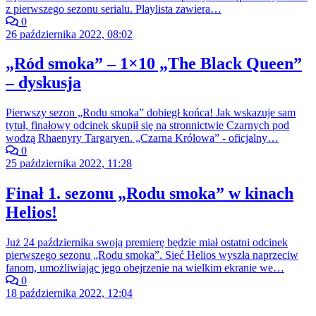
z pierwszego sezonu serialu. Playlista zawiera…
0
26 października 2022, 08:02
„Ród smoka” – 1×10 „The Black Queen”
– dyskusja
Pierwszy sezon „Rodu smoka” dobiegł końca! Jak wskazuje sam
tytuł, finałowy odcinek skupił się na stronnictwie Czarnych pod
wodzą Rhaenyry Targaryen. „Czarna Królowa” - oficjalny…
0
25 października 2022, 11:28
Finał 1. sezonu „Rodu smoka” w kinach
Helios!
Już 24 października swoją premierę będzie miał ostatni odcinek
pierwszego sezonu „Rodu smoka”. Sieć Helios wyszła naprzeciw
fanom, umożliwiając jego obejrzenie na wielkim ekranie we…
0
18 października 2022, 12:04