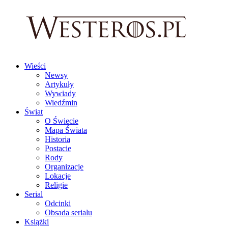
Wieści
Newsy
Artykuły
Wywiady
Wiedźmin
Świat
O Świecie
Mapa Świata
Historia
Postacie
Rody
Organizacje
Lokacje
Religie
Serial
Odcinki
Obsada serialu
Książki