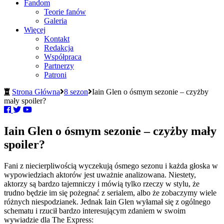
Fandom
Teorie fanów
Galeria
Więcej
Kontakt
Redakcja
Współpraca
Partnerzy
Patroni
Strona Główna
8 sezon
Iain Glen o ósmym sezonie – czyżby
mały spoiler?
Iain Glen o ósmym sezonie – czyżby mały
spoiler?
Fani z niecierpliwością wyczekują ósmego sezonu i każda głoska w
wypowiedziach aktorów jest uważnie analizowana. Niestety,
aktorzy są bardzo tajemniczy i mówią tylko rzeczy w stylu, że
trudno będzie im się pożegnać z serialem, albo że zobaczymy wiele
różnych niespodzianek. Jednak Iain Glen wyłamał się z ogólnego
schematu i rzucił bardzo interesującym zdaniem w swoim
wywiadzie dla The Express: