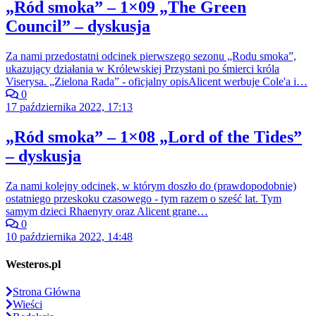
„Ród smoka” – 1×09 „The Green
Council” – dyskusja
Za nami przedostatni odcinek pierwszego sezonu „Rodu smoka”,
ukazujący działania w Królewskiej Przystani po śmierci króla
Viserysa. „Zielona Rada” - oficjalny opisAlicent werbuje Cole'a i…
0
17 października 2022, 17:13
„Ród smoka” – 1×08 „Lord of the Tides”
– dyskusja
Za nami kolejny odcinek, w którym doszło do (prawdopodobnie)
ostatniego przeskoku czasowego - tym razem o sześć lat. Tym
samym dzieci Rhaenyry oraz Alicent grane…
0
10 października 2022, 14:48
Westeros.pl
Strona Główna
Wieści