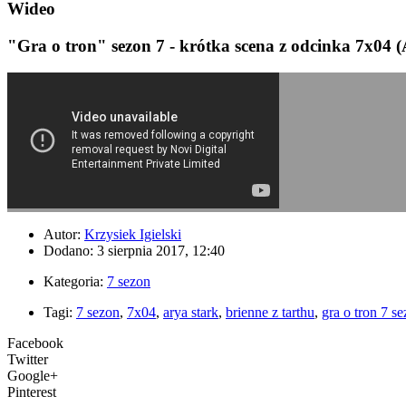
Wideo
"Gra o tron" sezon 7 - krótka scena z odcinka 7x04 (A
Autor:
Krzysiek Igielski
Dodano: 3 sierpnia 2017, 12:40
Kategoria:
7 sezon
Tagi:
7 sezon
,
7x04
,
arya stark
,
brienne z tarthu
,
gra o tron 7 s
Facebook
Twitter
Google+
Pinterest