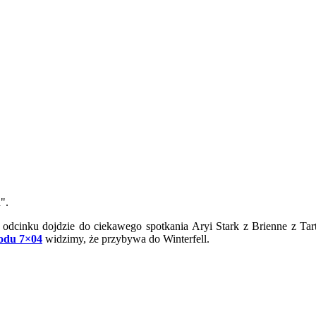
".
ym odcinku dojdzie do ciekawego spotkania Aryi Stark z Brienne z 
zodu 7×04
widzimy, że przybywa do Winterfell.