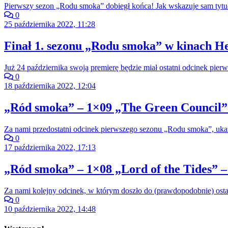
Pierwszy sezon „Rodu smoka” dobiegł końca! Jak wskazuje sam tytuł
0
25 października 2022, 11:28
Finał 1. sezonu „Rodu smoka” w kinach He
Już 24 października swoją premierę będzie miał ostatni odcinek pi
0
18 października 2022, 12:04
„Ród smoka” – 1×09 „The Green Council” 
Za nami przedostatni odcinek pierwszego sezonu „Rodu smoka”, ukazu
0
17 października 2022, 17:13
„Ród smoka” – 1×08 „Lord of the Tides” –
Za nami kolejny odcinek, w którym doszło do (prawdopodobnie) ost
0
10 października 2022, 14:48