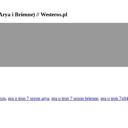
rya i Brienne) // Westeros.pl
ezon
,
gra o tron 7 sezon arya
,
gra o tron 7 sezon brienne
,
gra o tron 7x0