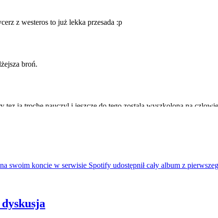
na swoim koncie w serwisie Spotify udostępnił cały album z pierwszeg
 dyskusja