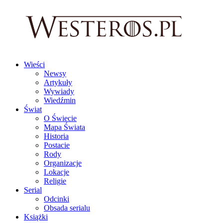
Wieści
Newsy
Artykuły
Wywiady
Wiedźmin
Świat
O Świecie
Mapa Świata
Historia
Postacie
Rody
Organizacje
Lokacje
Religie
Serial
Odcinki
Obsada serialu
Książki