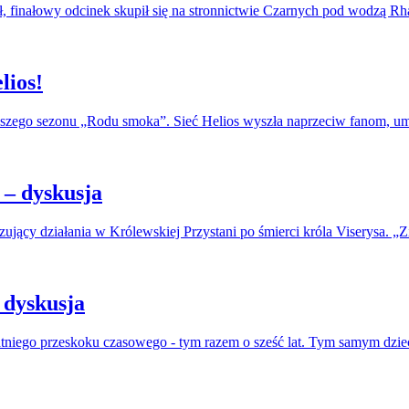
, finałowy odcinek skupił się na stronnictwie Czarnych pod wodzą R
lios!
erwszego sezonu „Rodu smoka”. Sieć Helios wyszła naprzeciw fanom, u
– dyskusja
jący działania w Królewskiej Przystani po śmierci króla Viserysa. „Zi
 dyskusja
atniego przeskoku czasowego - tym razem o sześć lat. Tym samym dzie