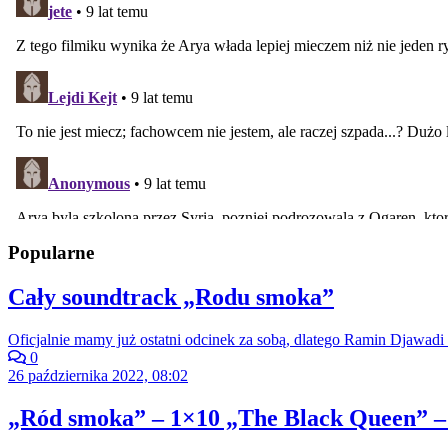
Popularne
Cały soundtrack „Rodu smoka”
Oficjalnie mamy już ostatni odcinek za sobą, dlatego Ramin Djawadi 
0
26 października 2022, 08:02
„Ród smoka” – 1×10 „The Black Queen” –