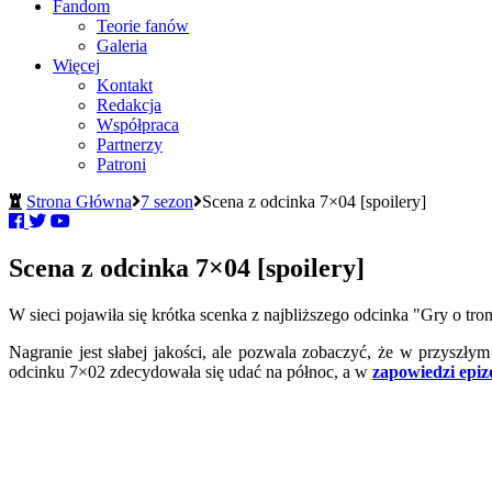
Fandom
Teorie fanów
Galeria
Więcej
Kontakt
Redakcja
Współpraca
Partnerzy
Patroni
Strona Główna
7 sezon
Scena z odcinka 7×04 [spoilery]
Scena z odcinka 7×04 [spoilery]
W sieci pojawiła się krótka scenka z najbliższego odcinka "Gry o tron
Nagranie jest słabej jakości, ale pozwala zobaczyć, że w przyszł
odcinku 7×02 zdecydowała się udać na północ, a w
zapowiedzi epi