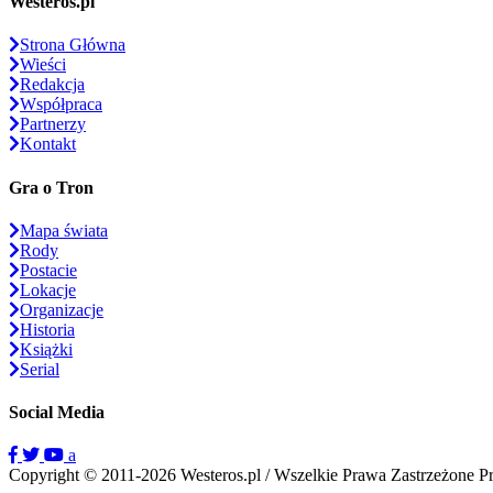
Westeros.pl
Strona Główna
Wieści
Redakcja
Współpraca
Partnerzy
Kontakt
Gra o Tron
Mapa świata
Rody
Postacie
Lokacje
Organizacje
Historia
Książki
Serial
Social Media
a
Copyright © 2011-2026 Westeros.pl / Wszelkie Prawa Zastrzeżone
P