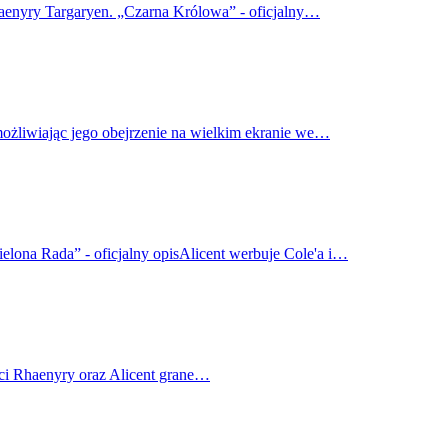
haenyry Targaryen. „Czarna Królowa” - oficjalny…
możliwiając jego obejrzenie na wielkim ekranie we…
elona Rada” - oficjalny opisAlicent werbuje Cole'a i…
ci Rhaenyry oraz Alicent grane…