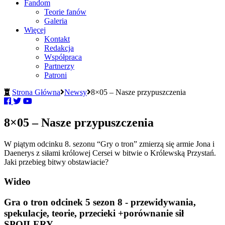
Fandom
Teorie fanów
Galeria
Więcej
Kontakt
Redakcja
Współpraca
Partnerzy
Patroni
Strona Główna
Newsy
8×05 – Nasze przypuszczenia
8×05 – Nasze przypuszczenia
W piątym odcinku 8. sezonu “Gry o tron” zmierzą się armie Jona i
Daenerys z siłami królowej Cersei w bitwie o Królewską Przystań.
Jaki przebieg bitwy obstawiacie?
Wideo
Gra o tron odcinek 5 sezon 8 - przewidywania,
spekulacje, teorie, przecieki +porównanie sił
SPOILERY