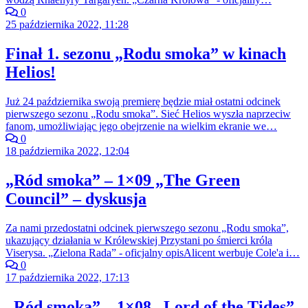
0
25 października 2022, 11:28
Finał 1. sezonu „Rodu smoka” w kinach
Helios!
Już 24 października swoją premierę będzie miał ostatni odcinek
pierwszego sezonu „Rodu smoka”. Sieć Helios wyszła naprzeciw
fanom, umożliwiając jego obejrzenie na wielkim ekranie we…
0
18 października 2022, 12:04
„Ród smoka” – 1×09 „The Green
Council” – dyskusja
Za nami przedostatni odcinek pierwszego sezonu „Rodu smoka”,
ukazujący działania w Królewskiej Przystani po śmierci króla
Viserysa. „Zielona Rada” - oficjalny opisAlicent werbuje Cole'a i…
0
17 października 2022, 17:13
„Ród smoka” – 1×08 „Lord of the Tides”