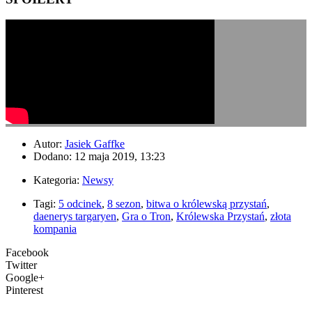
Autor:
Jasiek Gaffke
Dodano: 12 maja 2019, 13:23
Kategoria:
Newsy
Tagi:
5 odcinek
,
8 sezon
,
bitwa o królewską przystań
,
daenerys targaryen
,
Gra o Tron
,
Królewska Przystań
,
złota
kompania
Facebook
Twitter
Google+
Pinterest