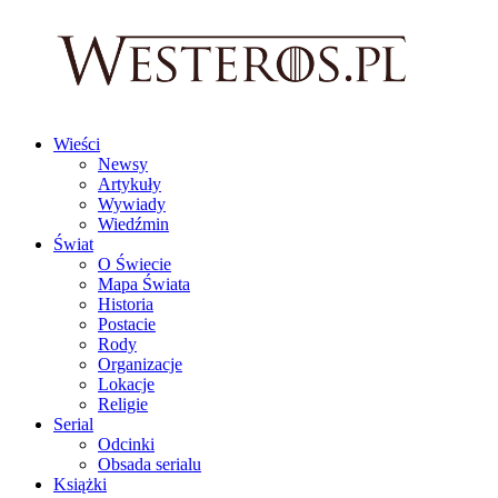
Wieści
Newsy
Artykuły
Wywiady
Wiedźmin
Świat
O Świecie
Mapa Świata
Historia
Postacie
Rody
Organizacje
Lokacje
Religie
Serial
Odcinki
Obsada serialu
Książki