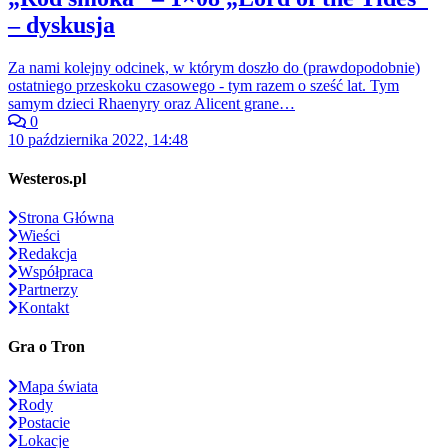
– dyskusja
Za nami kolejny odcinek, w którym doszło do (prawdopodobnie)
ostatniego przeskoku czasowego - tym razem o sześć lat. Tym
samym dzieci Rhaenyry oraz Alicent grane…
0
10 października 2022, 14:48
Westeros.pl
Strona Główna
Wieści
Redakcja
Współpraca
Partnerzy
Kontakt
Gra o Tron
Mapa świata
Rody
Postacie
Lokacje