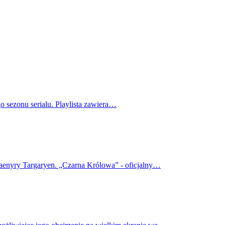
o sezonu serialu. Playlista zawiera…
haenyry Targaryen. „Czarna Królowa” - oficjalny…