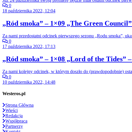
Już 24 października swoją premierę będzie miał ostatni odcinek pi
0
18 października 2022, 12:04
„Ród smoka” – 1×09 „The Green Council” 
Za nami przedostatni odcinek pierwszego sezonu „Rodu smoka”, ukazu
0
17 października 2022, 17:13
„Ród smoka” – 1×08 „Lord of the Tides” –
Za nami kolejny odcinek, w którym doszło do (prawdopodobnie) ost
0
10 października 2022, 14:48
Westeros.pl
Strona Główna
Wieści
Redakcja
Współpraca
Partnerzy
Kontakt