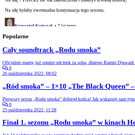
Popularne
Cały soundtrack „Rodu smoka”
Oficjalnie mamy już ostatni odcinek za sobą, dlatego Ramin Djawadi 
0
26 października 2022, 08:02
„Ród smoka” – 1×10 „The Black Queen” –
Pierwszy sezon „Rodu smoka” dobiegł końca! Jak wskazuje sam tytuł
0
25 października 2022, 11:28
Finał 1. sezonu „Rodu smoka” w kinach He