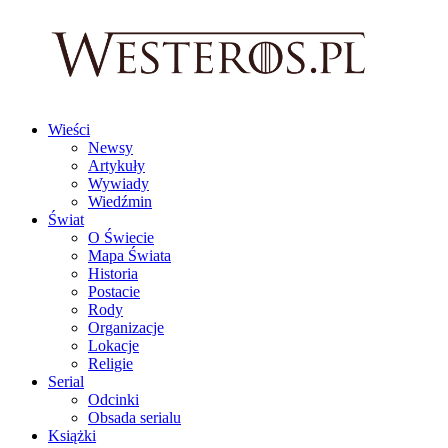
Wieści
Newsy
Artykuły
Wywiady
Wiedźmin
Świat
O Świecie
Mapa Świata
Historia
Postacie
Rody
Organizacje
Lokacje
Religie
Serial
Odcinki
Obsada serialu
Książki