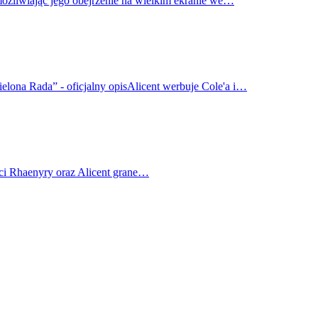
możliwiając jego obejrzenie na wielkim ekranie we…
elona Rada” - oficjalny opisAlicent werbuje Cole'a i…
ci Rhaenyry oraz Alicent grane…