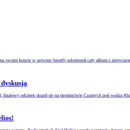
na swoim koncie w serwisie Spotify udostępnił cały album z pierwszeg
 dyskusja
, finałowy odcinek skupił się na stronnictwie Czarnych pod wodzą R
lios!