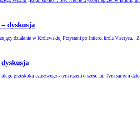
erwszego sezonu „Rodu smoka”. Sieć Helios wyszła naprzeciw fanom, u
– dyskusja
jący działania w Królewskiej Przystani po śmierci króla Viserysa. „Zi
 dyskusja
atniego przeskoku czasowego - tym razem o sześć lat. Tym samym dzie