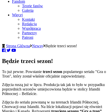
Fandom
Teorie fanów
Galeria
Więcej
Kontakt
Redakcja
Współpraca
Partnerzy
Patroni
Strona Główna
Newsy
Będzie trzeci sezon!
Będzie trzeci sezon!
To już pewne. Powstanie
trzeci sezon
popularnego serialu "Gra o
Tron", który został właśnie oficjalnie zapowiedziany.
Zdjęcia ruszą już w lipcu. Produkcja tak jak to było w przypadku
poprzednich sezonów umiejscowiona będzie w stolicy Irlandii
Północnej – Belfaście.
Zdjęcia do serialu powstaną w na terenach Irlandii Północnej,
Chorwacji oraz Islandii. Na liście lokalizacji pojawi się również
Maroko i Kanada. Reżyserami
trzeciego sezonu “Gry o tron”