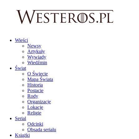
Wieści
Newsy
Artykuły
Wywiady
Wiedźmin
Świat
O Świecie
Mapa Świata
Historia
Postacie
Rody
Organizacje
Lokacje
Religie
Serial
Odcinki
Obsada serialu
Książki