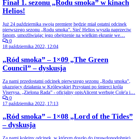
Finał 1. sezonu „Rodu smoka” w kinach
Helios!
Już 24 października swoją premierę będzie miał ostatni odcinek
pierwszego sezonu „Rodu smoka”. Sieć Helios wyszła naprzeciw
fanom, umożliwiając jego obejrzenie na wielkim ekranie we…
0
18 października 2022, 12:04
„Ród smoka” – 1×09 „The Green
Council” – dyskusja
Za nami przedostatni odcinek pierwszego sezonu „Rodu smoka”,
ukazujący działania w Królewskiej Przystani po śmierci króla
Viserysa. „Zielona Rada” - oficjalny opisAlicent werbuje Cole'a i…
0
17 października 2022, 17:13
„Ród smoka” – 1×08 „Lord of the Tides”
– dyskusja
Za nami kolejny odcinek, w którym doszło do (prawdopodobnie)