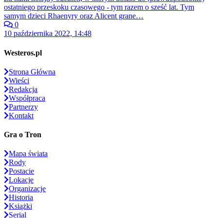
ostatniego przeskoku czasowego - tym razem o sześć lat. Tym
samym dzieci Rhaenyry oraz Alicent grane…
0
10 października 2022, 14:48
Westeros.pl
Strona Główna
Wieści
Redakcja
Współpraca
Partnerzy
Kontakt
Gra o Tron
Mapa świata
Rody
Postacie
Lokacje
Organizacje
Historia
Książki
Serial