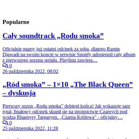
Popularne
Cały soundtrack „Rodu smoka”
Oficjalnie mamy już ostatni odcinek za sobą, dlatego Ramin
Djawadi na swoim koncie w serwisie Spotify udostępnił cały album
z pierwszego sezonu serialu. Playlista zawiera…
0
26 października 2022, 08:02
„Ród smoka” – 1×10 „The Black Queen”
– dyskusja
Pierwszy sezon „Rodu smoka” dobiegł końca! Jak wskazuje sam
tytuł, finałowy odcinek skupił się na stronnictwie Czarnych pod
wodzą Rhaenyry Targaryen. „Czarna Królowa” - oficjalny…
0
25 października 2022, 11:28