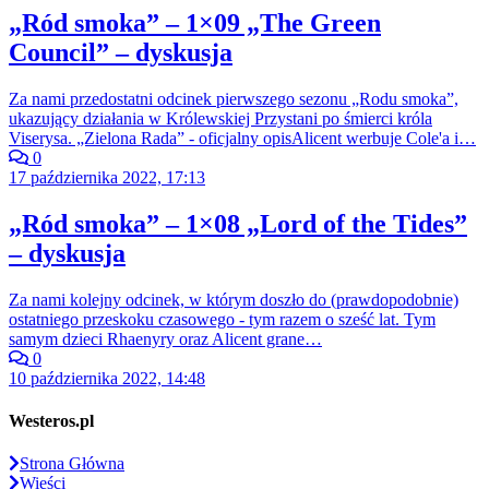
„Ród smoka” – 1×09 „The Green
Council” – dyskusja
Za nami przedostatni odcinek pierwszego sezonu „Rodu smoka”,
ukazujący działania w Królewskiej Przystani po śmierci króla
Viserysa. „Zielona Rada” - oficjalny opisAlicent werbuje Cole'a i…
0
17 października 2022, 17:13
„Ród smoka” – 1×08 „Lord of the Tides”
– dyskusja
Za nami kolejny odcinek, w którym doszło do (prawdopodobnie)
ostatniego przeskoku czasowego - tym razem o sześć lat. Tym
samym dzieci Rhaenyry oraz Alicent grane…
0
10 października 2022, 14:48
Westeros.pl
Strona Główna
Wieści