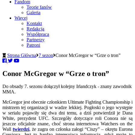
Fandom
Teorie fanów
Galeria
Więcej
Kontakt
Redakcja
Współpraca
Partnerzy
Patroni
Strona Główna
7 sezon
Conor McGregor w “Grze o tron”
Conor McGregor w “Grze o tron”
Do obsady 7. sezonu dołączył kolejny Irlandczyk - znany zawodnik
MMA.
McGregor jest obecnie członkiem Ultimate Fighting Championship i
mistrzem tej organizacji w wadze lekkiej. Pogłoski o jego występie
w serialu pojawiły się dwa dni temu, a dziś potwierdził je Dana
White, prezydent UFC. Szczegóły dotyczące roli Conora nie są
jeszcze oficjalnie znane, choć strona internetowa Watchers on the
Wall
twierdzi
, że zagra on członka załogi “Ciszy” – okrętu Eurona
Greyjoya. Jest to bardzo interesująca informacja, gdyż może to