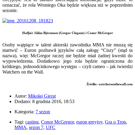
oznaczać, że rola Wroniego Oka będzie większa niż w poprzednim
sezonie.
Hafþór Júlíus Björnsson (Gregor Clegane) i Conor McGregor
Osoby wątpiące w talent aktorski zawodnika MMA nie muszą się
martwić – Euron pozbawił języków całą załogę “Ciszy” (stąd ta
nazwa), więc McGregor raczej nie będzie miał żadnej kwestii do
wypowiedzenia. Dodatkowo jego rola będzie ograniczona do
krótkiego, jednoodcinkowego występu – czyli cameo – jak twierdzi
Watchers on the Wall.
Źródło: watchersonthewall.com
Autor:
Mikołaj Gierat
Dodano: 8 grudnia 2016, 18:53
Kategoria:
7 sezon
Tagi:
casting
,
Conor McGregor
,
euron greyjoy
,
Gra o Tron
,
MMA
,
sezon 7
,
UFC