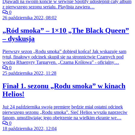
Djawadi na swoim koncie w serwisie Spotify udostępnił cały album
z pierwszego sezonu serialu. Playlista zawiera…
0
26 października 2022, 08:02
„Ród smoka” – 1×10 „The Black Queen”
– dyskusja
Pierwszy sezon „Rodu smoka” dobiegł końca! Jak wskazuje sam
tytuł, finałowy odcinek skupił się na stronnictwie Czarnych pod
wodzą Rhaenyry Targaryen. „Czarna Królowa” - oficjalny…
0
25 października 2022, 11:28
Finał 1. sezonu „Rodu smoka” w kinach
Helios!
Już 24 października swoją premierę będzie miał ostatni odcinek
pierwszego sezonu „Rodu smoka”. Sieć Helios wyszła naprzeciw
fanom, umożliwiając jego obejrzenie na wielkim ekranie we…
0
18 października 2022, 12:04