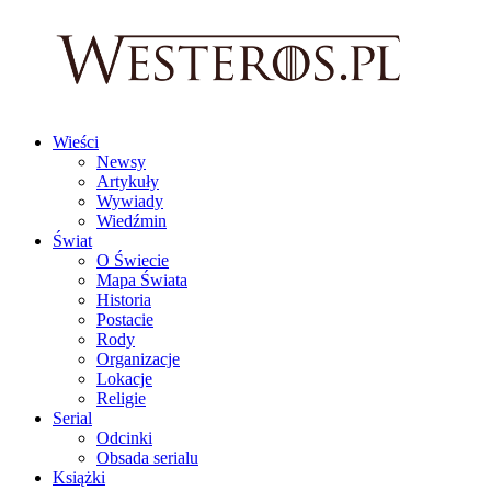
Wieści
Newsy
Artykuły
Wywiady
Wiedźmin
Świat
O Świecie
Mapa Świata
Historia
Postacie
Rody
Organizacje
Lokacje
Religie
Serial
Odcinki
Obsada serialu
Książki