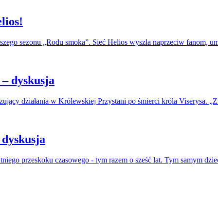
lios!
erwszego sezonu „Rodu smoka”. Sieć Helios wyszła naprzeciw fanom, u
– dyskusja
jący działania w Królewskiej Przystani po śmierci króla Viserysa. „Zi
 dyskusja
atniego przeskoku czasowego - tym razem o sześć lat. Tym samym dzie