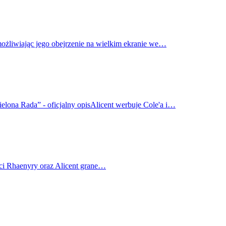
możliwiając jego obejrzenie na wielkim ekranie we…
elona Rada” - oficjalny opisAlicent werbuje Cole'a i…
ci Rhaenyry oraz Alicent grane…