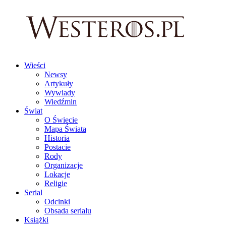
Wieści
Newsy
Artykuły
Wywiady
Wiedźmin
Świat
O Świecie
Mapa Świata
Historia
Postacie
Rody
Organizacje
Lokacje
Religie
Serial
Odcinki
Obsada serialu
Książki