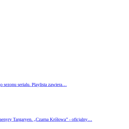
o sezonu serialu. Playlista zawiera…
haenyry Targaryen. „Czarna Królowa” - oficjalny…