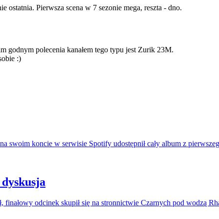
na swoim koncie w serwisie Spotify udostępnił cały album z pierwszeg
 dyskusja
, finałowy odcinek skupił się na stronnictwie Czarnych pod wodzą R