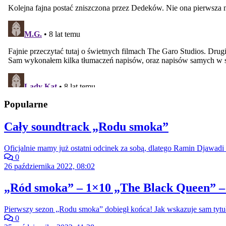
Popularne
Cały soundtrack „Rodu smoka”
Oficjalnie mamy już ostatni odcinek za sobą, dlatego Ramin Djawadi 
0
26 października 2022, 08:02
„Ród smoka” – 1×10 „The Black Queen” –
Pierwszy sezon „Rodu smoka” dobiegł końca! Jak wskazuje sam tytuł
0