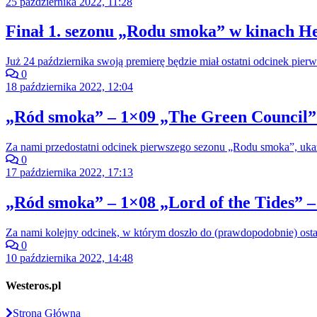
25 października 2022, 11:28
Finał 1. sezonu „Rodu smoka” w kinach He
Już 24 października swoją premierę będzie miał ostatni odcinek pi
0
18 października 2022, 12:04
„Ród smoka” – 1×09 „The Green Council” 
Za nami przedostatni odcinek pierwszego sezonu „Rodu smoka”, ukazu
0
17 października 2022, 17:13
„Ród smoka” – 1×08 „Lord of the Tides” –
Za nami kolejny odcinek, w którym doszło do (prawdopodobnie) ost
0
10 października 2022, 14:48
Westeros.pl
Strona Główna