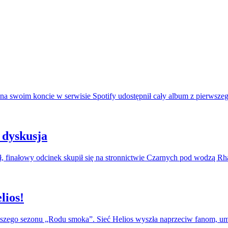
na swoim koncie w serwisie Spotify udostępnił cały album z pierwszeg
 dyskusja
, finałowy odcinek skupił się na stronnictwie Czarnych pod wodzą R
lios!
erwszego sezonu „Rodu smoka”. Sieć Helios wyszła naprzeciw fanom, u