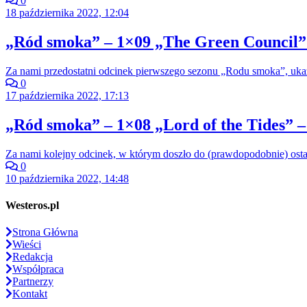
0
18 października 2022, 12:04
„Ród smoka” – 1×09 „The Green Council” 
Za nami przedostatni odcinek pierwszego sezonu „Rodu smoka”, ukazu
0
17 października 2022, 17:13
„Ród smoka” – 1×08 „Lord of the Tides” –
Za nami kolejny odcinek, w którym doszło do (prawdopodobnie) ost
0
10 października 2022, 14:48
Westeros.pl
Strona Główna
Wieści
Redakcja
Współpraca
Partnerzy
Kontakt