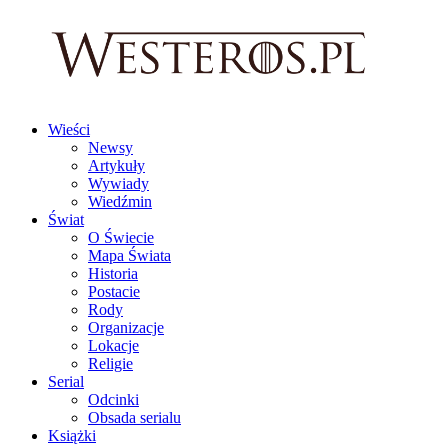
Wieści
Newsy
Artykuły
Wywiady
Wiedźmin
Świat
O Świecie
Mapa Świata
Historia
Postacie
Rody
Organizacje
Lokacje
Religie
Serial
Odcinki
Obsada serialu
Książki