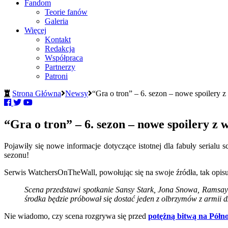
Fandom
Teorie fanów
Galeria
Więcej
Kontakt
Redakcja
Współpraca
Partnerzy
Patroni
Strona Główna
Newsy
“Gra o tron” – 6. sezon – nowe spoilery z
“Gra o tron” – 6. sezon – nowe spoilery z 
Pojawiły się nowe informacje dotyczące istotnej dla fabuły serialu 
sezonu!
Serwis WatchersOnTheWall, powołując się na swoje źródła, tak opi
Scena przedstawi spotkanie Sansy Stark, Jona Snowa, Ramsaya 
środka będzie próbował się dostać jeden z olbrzymów z armii d
Nie wiadomo, czy scena rozgrywa się przed
potężną bitwą na Półn