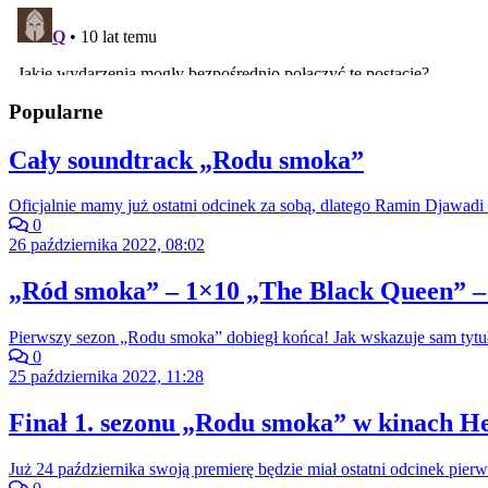
Popularne
Cały soundtrack „Rodu smoka”
Oficjalnie mamy już ostatni odcinek za sobą, dlatego Ramin Djawadi 
0
26 października 2022, 08:02
„Ród smoka” – 1×10 „The Black Queen” –
Pierwszy sezon „Rodu smoka” dobiegł końca! Jak wskazuje sam tytuł
0
25 października 2022, 11:28
Finał 1. sezonu „Rodu smoka” w kinach He
Już 24 października swoją premierę będzie miał ostatni odcinek pi