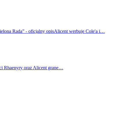
elona Rada” - oficjalny opisAlicent werbuje Cole'a i…
ci Rhaenyry oraz Alicent grane…