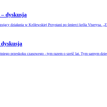
– dyskusja
jący działania w Królewskiej Przystani po śmierci króla Viserysa. „Zi
 dyskusja
atniego przeskoku czasowego - tym razem o sześć lat. Tym samym dzie