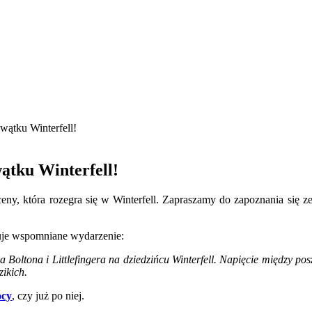
 wątku Winterfell!
wątku Winterfell!
sceny, która rozegra się w Winterfell. Zapraszamy do zapoznania się 
suje wspomniane wydarzenie:
Boltona i Littlefingera na dziedzińcu Winterfell. Napięcie między po
zikich.
ocy
, czy już po niej.