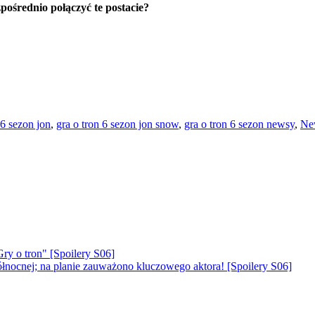
pośrednio połączyć te postacie?
 6 sezon jon
,
gra o tron 6 sezon jon snow
,
gra o tron 6 sezon newsy
,
Ne
ry o tron" [Spoilery S06]
 Północnej; na planie zauważono kluczowego aktora! [Spoilery S06]