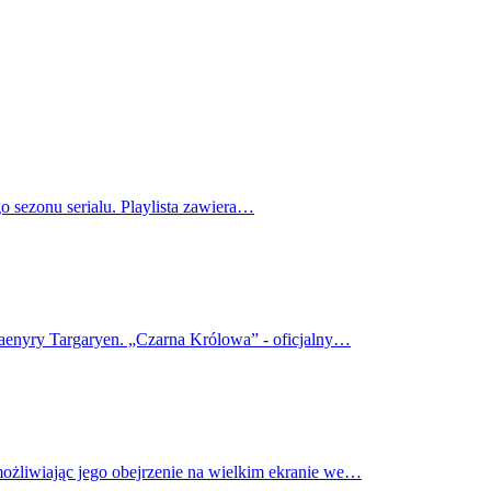
o sezonu serialu. Playlista zawiera…
haenyry Targaryen. „Czarna Królowa” - oficjalny…
możliwiając jego obejrzenie na wielkim ekranie we…