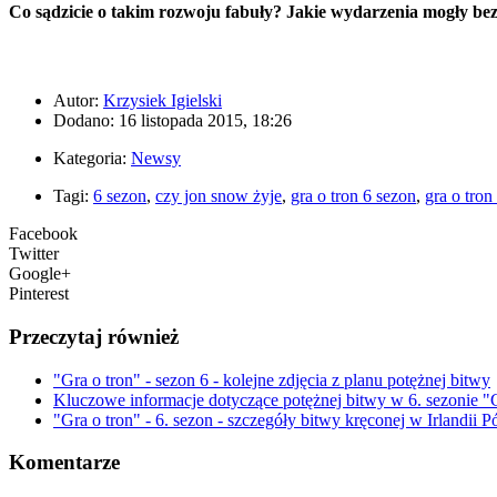
Co sądzicie o takim rozwoju fabuły? Jakie wydarzenia mogły bez
Autor:
Krzysiek Igielski
Dodano: 16 listopada 2015, 18:26
Kategoria:
Newsy
Tagi:
6 sezon
,
czy jon snow żyje
,
gra o tron 6 sezon
,
gra o tron
Facebook
Twitter
Google+
Pinterest
Przeczytaj również
"Gra o tron" - sezon 6 - kolejne zdjęcia z planu potężnej bitwy
Kluczowe informacje dotyczące potężnej bitwy w 6. sezonie "G
"Gra o tron" - 6. sezon - szczegóły bitwy kręconej w Irlandii
Komentarze