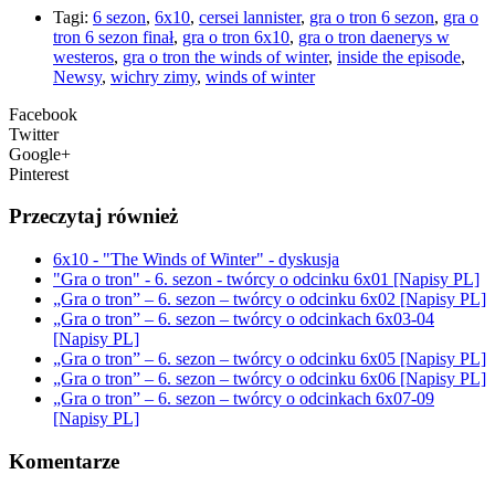
Tagi:
6 sezon
,
6x10
,
cersei lannister
,
gra o tron 6 sezon
,
gra o
tron 6 sezon finał
,
gra o tron 6x10
,
gra o tron daenerys w
westeros
,
gra o tron the winds of winter
,
inside the episode
,
Newsy
,
wichry zimy
,
winds of winter
Facebook
Twitter
Google+
Pinterest
Przeczytaj również
6x10 - "The Winds of Winter" - dyskusja
"Gra o tron" - 6. sezon - twórcy o odcinku 6x01 [Napisy PL]
„Gra o tron” – 6. sezon – twórcy o odcinku 6x02 [Napisy PL]
„Gra o tron” – 6. sezon – twórcy o odcinkach 6x03-04
[Napisy PL]
„Gra o tron” – 6. sezon – twórcy o odcinku 6x05 [Napisy PL]
„Gra o tron” – 6. sezon – twórcy o odcinku 6x06 [Napisy PL]
„Gra o tron” – 6. sezon – twórcy o odcinkach 6x07-09
[Napisy PL]
Komentarze