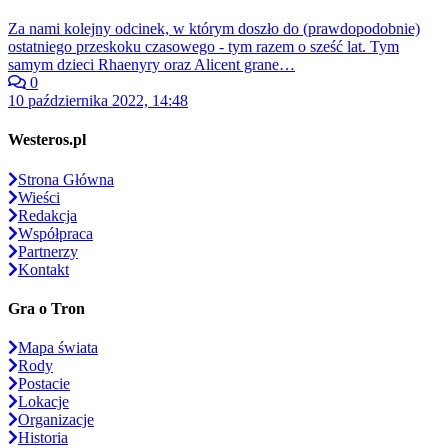
Za nami kolejny odcinek, w którym doszło do (prawdopodobnie)
ostatniego przeskoku czasowego - tym razem o sześć lat. Tym
samym dzieci Rhaenyry oraz Alicent grane…
0
10 października 2022, 14:48
Westeros.pl
Strona Główna
Wieści
Redakcja
Współpraca
Partnerzy
Kontakt
Gra o Tron
Mapa świata
Rody
Postacie
Lokacje
Organizacje
Historia