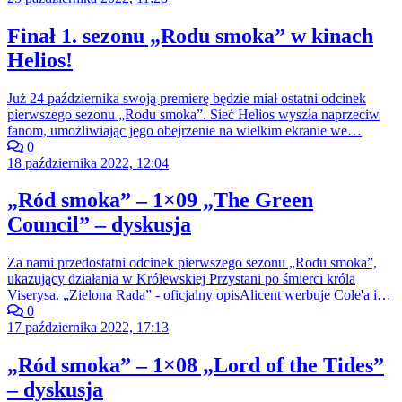
Finał 1. sezonu „Rodu smoka” w kinach
Helios!
Już 24 października swoją premierę będzie miał ostatni odcinek
pierwszego sezonu „Rodu smoka”. Sieć Helios wyszła naprzeciw
fanom, umożliwiając jego obejrzenie na wielkim ekranie we…
0
18 października 2022, 12:04
„Ród smoka” – 1×09 „The Green
Council” – dyskusja
Za nami przedostatni odcinek pierwszego sezonu „Rodu smoka”,
ukazujący działania w Królewskiej Przystani po śmierci króla
Viserysa. „Zielona Rada” - oficjalny opisAlicent werbuje Cole'a i…
0
17 października 2022, 17:13
„Ród smoka” – 1×08 „Lord of the Tides”
– dyskusja