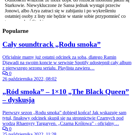
Popularne
Cały soundtrack „Rodu smoka”
Oficjalnie mamy już ostatni odcinek za sobą, dlatego Ramin
Djawadi na swoim koncie w serwisie Spotify udostępnił cały album
z pierwszego sezonu serialu. Playlista zawiera…
0
26 października 2022, 08:02
„Ród smoka” – 1×10 „The Black Queen”
– dyskusja
Pierwszy sezon „Rodu smoka” dobiegł końca! Jak wskazuje sam
tytuł, finałowy odcinek skupił się na stronnictwie Czarnych pod
wodzą Rhaenyry Targaryen. „Czarna Królowa” - oficjalny…
0
25 października 2022, 11:28