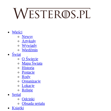
Wieści
Newsy
Artykuły
Wywiady
Wiedźmin
Świat
O Świecie
Mapa Świata
Historia
Postacie
Rody
Organizacje
Lokacje
Religie
Serial
Odcinki
Obsada serialu
Książki