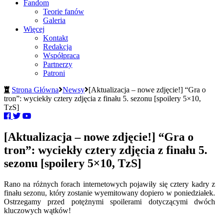
Fandom
Teorie fanów
Galeria
Więcej
Kontakt
Redakcja
Współpraca
Partnerzy
Patroni
Strona Główna
Newsy
[Aktualizacja – nowe zdjęcie!] “Gra o
tron”: wyciekły cztery zdjęcia z finału 5. sezonu [spoilery 5×10,
TzS]
[Aktualizacja – nowe zdjęcie!] “Gra o
tron”: wyciekły cztery zdjęcia z finału 5.
sezonu [spoilery 5×10, TzS]
Rano na różnych forach internetowych pojawiły się cztery kadry z
finału sezonu, który zostanie wyemitowany dopiero w poniedziałek.
Ostrzegamy przed potężnymi spoilerami dotyczącymi dwóch
kluczowych wątków!