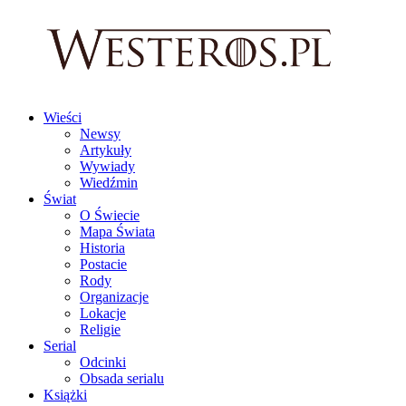
Wieści
Newsy
Artykuły
Wywiady
Wiedźmin
Świat
O Świecie
Mapa Świata
Historia
Postacie
Rody
Organizacje
Lokacje
Religie
Serial
Odcinki
Obsada serialu
Książki