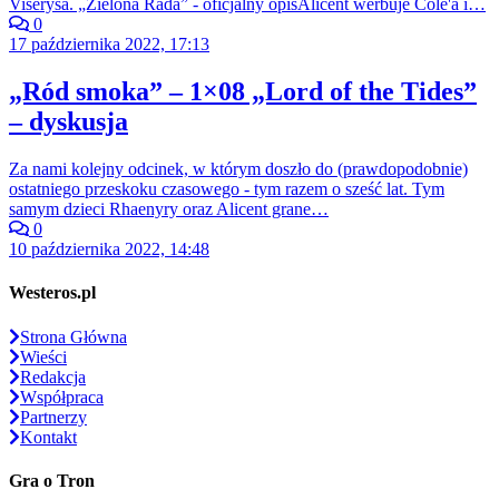
Viserysa. „Zielona Rada” - oficjalny opisAlicent werbuje Cole'a i…
0
17 października 2022, 17:13
„Ród smoka” – 1×08 „Lord of the Tides”
– dyskusja
Za nami kolejny odcinek, w którym doszło do (prawdopodobnie)
ostatniego przeskoku czasowego - tym razem o sześć lat. Tym
samym dzieci Rhaenyry oraz Alicent grane…
0
10 października 2022, 14:48
Westeros.pl
Strona Główna
Wieści
Redakcja
Współpraca
Partnerzy
Kontakt
Gra o Tron