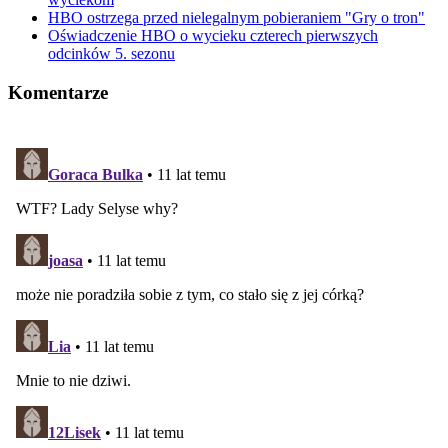
HBO ostrzega przed nielegalnym pobieraniem "Gry o tron"
Oświadczenie HBO o wycieku czterech pierwszych
odcinków 5. sezonu
Komentarze