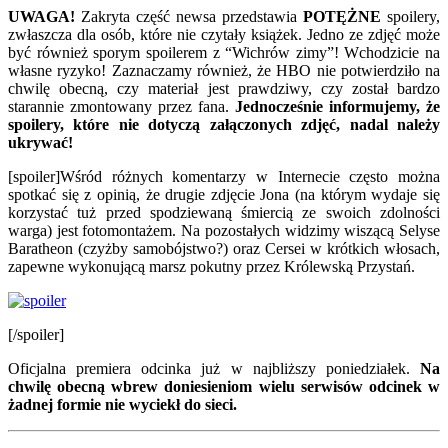
UWAGA!
Zakryta część newsa przedstawia
POTĘŻNE
spoilery,
zwłaszcza dla osób, które nie czytały książek. Jedno ze zdjęć może
być również sporym spoilerem z “Wichrów zimy”! Wchodzicie na
własne ryzyko! Zaznaczamy również, że HBO nie potwierdziło na
chwilę obecną, czy materiał jest prawdziwy, czy został bardzo
starannie zmontowany przez fana.
Jednocześnie informujemy, że
spoilery, które nie dotyczą załączonych zdjęć, nadal należy
ukrywać!
[spoiler]Wśród różnych komentarzy w Internecie często można
spotkać się z opinią, że drugie zdjęcie Jona (na którym wydaje się
korzystać tuż przed spodziewaną śmiercią ze swoich zdolności
warga) jest fotomontażem. Na pozostałych widzimy wiszącą Selyse
Baratheon (czyżby samobójstwo?) oraz Cersei w krótkich włosach,
zapewne wykonującą marsz pokutny przez Królewską Przystań.
[/spoiler]
Oficjalna premiera odcinka już w najbliższy poniedziałek.
Na
chwilę obecną wbrew doniesieniom wielu serwisów odcinek w
żadnej formie nie wyciekł do sieci.