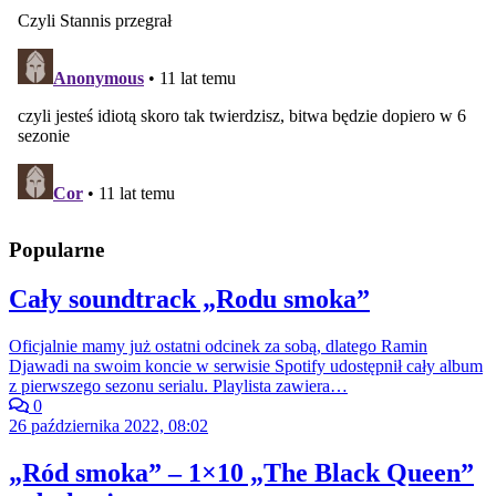
Popularne
Cały soundtrack „Rodu smoka”
Oficjalnie mamy już ostatni odcinek za sobą, dlatego Ramin
Djawadi na swoim koncie w serwisie Spotify udostępnił cały album
z pierwszego sezonu serialu. Playlista zawiera…
0
26 października 2022, 08:02
„Ród smoka” – 1×10 „The Black Queen”