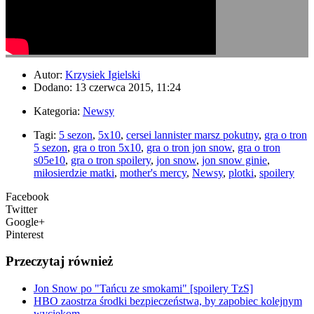
Autor:
Krzysiek Igielski
Dodano: 13 czerwca 2015, 11:24
Kategoria:
Newsy
Tagi:
5 sezon
,
5x10
,
cersei lannister marsz pokutny
,
gra o tron
5 sezon
,
gra o tron 5x10
,
gra o tron jon snow
,
gra o tron
s05e10
,
gra o tron spoilery
,
jon snow
,
jon snow ginie
,
miłosierdzie matki
,
mother's mercy
,
Newsy
,
plotki
,
spoilery
Facebook
Twitter
Google+
Pinterest
Przeczytaj również
Jon Snow po "Tańcu ze smokami" [spoilery TzS]
HBO zaostrza środki bezpieczeństwa, by zapobiec kolejnym
wyciekom