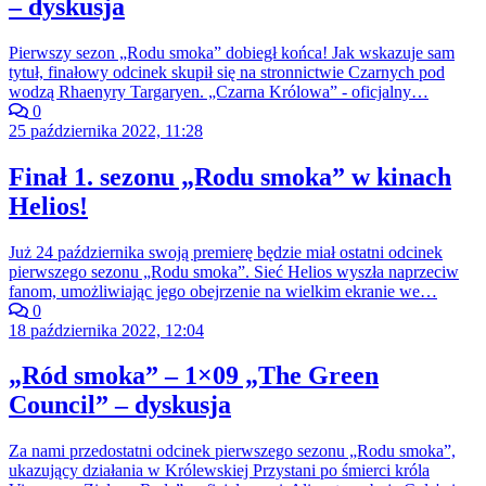
– dyskusja
Pierwszy sezon „Rodu smoka” dobiegł końca! Jak wskazuje sam
tytuł, finałowy odcinek skupił się na stronnictwie Czarnych pod
wodzą Rhaenyry Targaryen. „Czarna Królowa” - oficjalny…
0
25 października 2022, 11:28
Finał 1. sezonu „Rodu smoka” w kinach
Helios!
Już 24 października swoją premierę będzie miał ostatni odcinek
pierwszego sezonu „Rodu smoka”. Sieć Helios wyszła naprzeciw
fanom, umożliwiając jego obejrzenie na wielkim ekranie we…
0
18 października 2022, 12:04
„Ród smoka” – 1×09 „The Green
Council” – dyskusja
Za nami przedostatni odcinek pierwszego sezonu „Rodu smoka”,
ukazujący działania w Królewskiej Przystani po śmierci króla