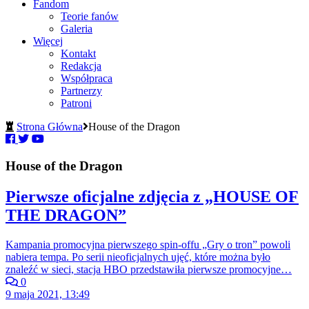
Fandom
Teorie fanów
Galeria
Więcej
Kontakt
Redakcja
Współpraca
Partnerzy
Patroni
Strona Główna
House of the Dragon
House of the Dragon
Pierwsze oficjalne zdjęcia z „HOUSE OF
THE DRAGON”
Kampania promocyjna pierwszego spin-offu „Gry o tron” powoli
nabiera tempa. Po serii nieoficjalnych ujęć, które można było
znaleźć w sieci, stacja HBO przedstawiła pierwsze promocyjne…
0
9 maja 2021, 13:49