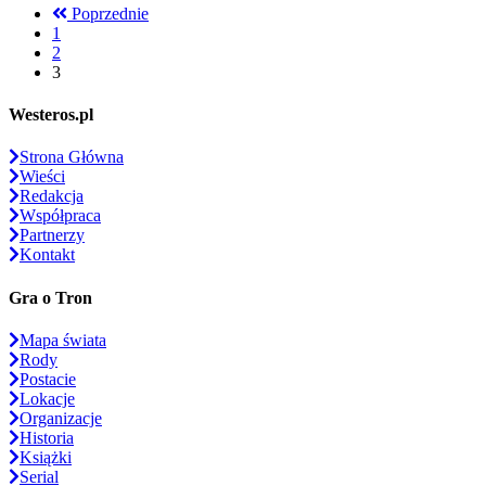
Poprzednie
1
2
3
Westeros.pl
Strona Główna
Wieści
Redakcja
Współpraca
Partnerzy
Kontakt
Gra o Tron
Mapa świata
Rody
Postacie
Lokacje
Organizacje
Historia
Książki
Serial