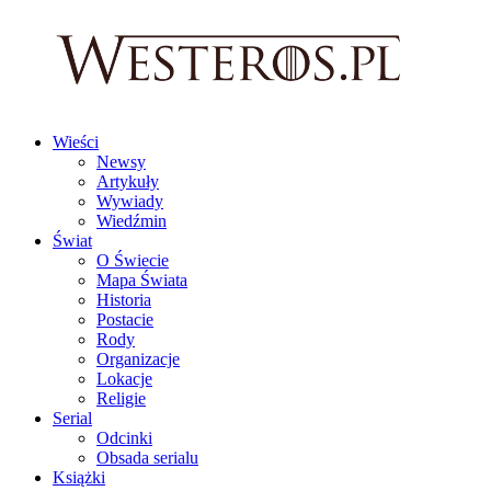
Wieści
Newsy
Artykuły
Wywiady
Wiedźmin
Świat
O Świecie
Mapa Świata
Historia
Postacie
Rody
Organizacje
Lokacje
Religie
Serial
Odcinki
Obsada serialu
Książki