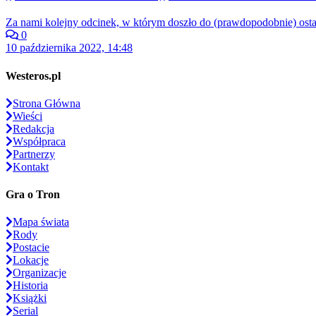
Za nami kolejny odcinek, w którym doszło do (prawdopodobnie) ost
0
10 października 2022, 14:48
Westeros.pl
Strona Główna
Wieści
Redakcja
Współpraca
Partnerzy
Kontakt
Gra o Tron
Mapa świata
Rody
Postacie
Lokacje
Organizacje
Historia
Książki
Serial