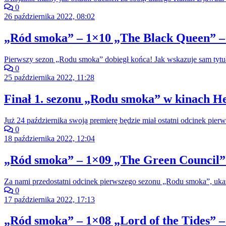
0
26 października 2022, 08:02
„Ród smoka” – 1×10 „The Black Queen” –
Pierwszy sezon „Rodu smoka” dobiegł końca! Jak wskazuje sam tytuł
0
25 października 2022, 11:28
Finał 1. sezonu „Rodu smoka” w kinach He
Już 24 października swoją premierę będzie miał ostatni odcinek pi
0
18 października 2022, 12:04
„Ród smoka” – 1×09 „The Green Council” 
Za nami przedostatni odcinek pierwszego sezonu „Rodu smoka”, ukazu
0
17 października 2022, 17:13
„Ród smoka” – 1×08 „Lord of the Tides” –