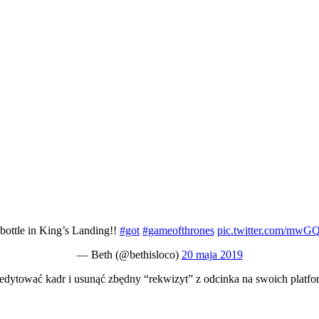
 bottle in King’s Landing!!
#got
#gameofthrones
pic.twitter.com/mwG
— Beth (@bethisloco)
20 maja 2019
dytować kadr i usunąć zbędny “rekwizyt” z odcinka na swoich platfo