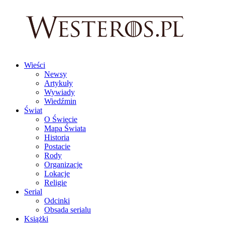
Wieści
Newsy
Artykuły
Wywiady
Wiedźmin
Świat
O Świecie
Mapa Świata
Historia
Postacie
Rody
Organizacje
Lokacje
Religie
Serial
Odcinki
Obsada serialu
Książki