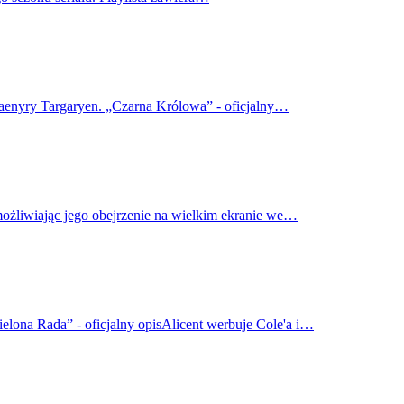
haenyry Targaryen. „Czarna Królowa” - oficjalny…
możliwiając jego obejrzenie na wielkim ekranie we…
elona Rada” - oficjalny opisAlicent werbuje Cole'a i…