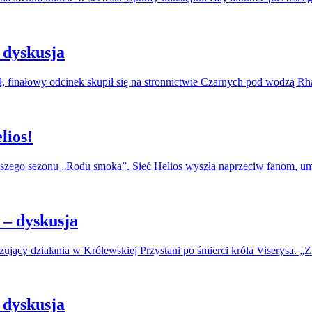
 dyskusja
, finałowy odcinek skupił się na stronnictwie Czarnych pod wodzą R
lios!
erwszego sezonu „Rodu smoka”. Sieć Helios wyszła naprzeciw fanom, u
– dyskusja
jący działania w Królewskiej Przystani po śmierci króla Viserysa. „Zi
 dyskusja