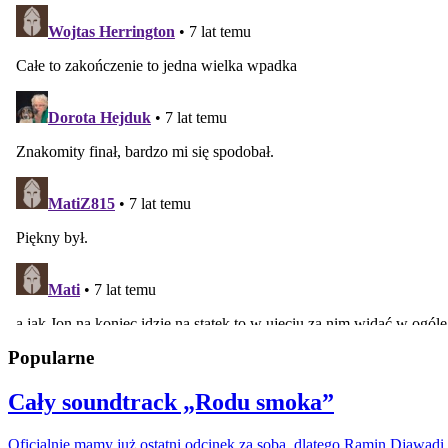
Popularne
Cały soundtrack „Rodu smoka”
Oficjalnie mamy już ostatni odcinek za sobą, dlatego Ramin Djawadi 