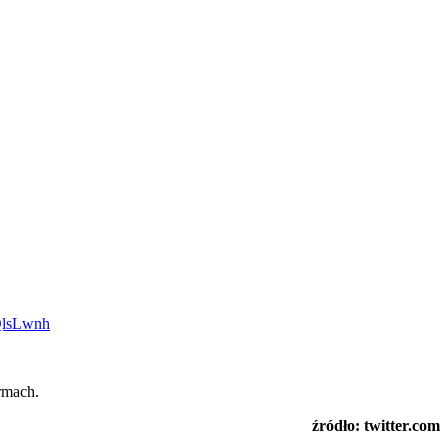
QlsLwnh
rmach.
źródło: twitter.com