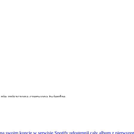
na swoim koncie w serwisie Spotify udostępnił cały album z pierwszeg