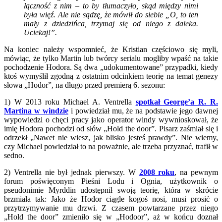
łączność z nim – to by tłumaczyło, skąd między nimi
była więź. Ale nie sądzę, że mówił do siebie „O, to ten
mały z dziedzińca, trzymaj się od niego z daleka.
Uciekaj!”.
Na koniec należy wspomnieć, że Kristian częściowo się myli,
mówiąc, że tylko Martin lub twórcy serialu mogliby wpaść na takie
pochodzenie Hodora. Są dwa „udokumentowane” przypadki, kiedy
ktoś wymyślił zgodną z ostatnim odcinkiem teorię na temat genezy
słowa „Hodor”, na długo przed premierą 6. sezonu:
1) W 2013 roku Michael A. Ventrella
spotkał George’a R. R.
Martina w windzie
i powiedział mu, że na podstawie jego dawnej
wypowiedzi o chęci pracy jako operator windy wywnioskował, że
imię Hodora pochodzi od słów „Hold the door”. Pisarz zaśmiał się i
odrzekł „Nawet nie wiesz, jak blisko jesteś prawdy”. Nie wiemy,
czy Michael powiedział to na poważnie, ale trzeba przyznać, trafił w
sedno.
2) Ventrella nie był jednak pierwszy. W
2008 roku
, na pewnym
forum poświęconym Pieśni Lodu i Ognia, użytkownik o
pseudonimie Myrddin udostępnił swoją teorię, która w skrócie
brzmiała tak: Jako że Hodor ciągle kogoś nosi, musi prosić o
przytrzymywanie mu drzwi. Z czasem powtarzane przez niego
„Hold the door” zmieniło się w „Hodoor”, aż w końcu doznał