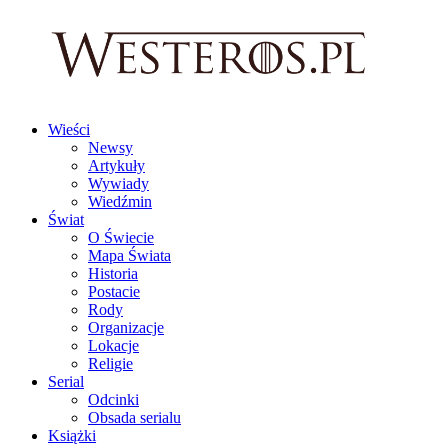
Wieści
Newsy
Artykuły
Wywiady
Wiedźmin
Świat
O Świecie
Mapa Świata
Historia
Postacie
Rody
Organizacje
Lokacje
Religie
Serial
Odcinki
Obsada serialu
Książki