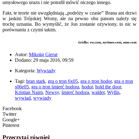
umysłowego urazu i nie potrafił mówić niczego innego.
Fakt, te teorie nie uwzględniają „podróży w czasie” Brana ani drzwi
w jaskini Trójokiej Wrony, ale na pewno obu panom należy się
trochę uznania. Bo wymyślić, że Jon zostanie ożywiony, to nic w
porównaniu z czymś takim.
źródła: ew.com, nytimes.com, nme.com
Autor:
Mikołaj Gierat
Dodano: 29 maja 2016, 09:59
Kategoria:
Wywiady
Tagi:
bran stark
,
gra o tron 6x05
,
gra o tron hodor
,
gra o tron
s06e05
,
gra o tron śmierć hodora
,
hodor
,
hold the door
,
Kristian Nairn
,
Newsy
,
śmierć hodora
,
walder
,
Wyllis
,
wywiad
,
wywiady
Facebook
Twitter
Google+
Pinterest
Przeczytaj również