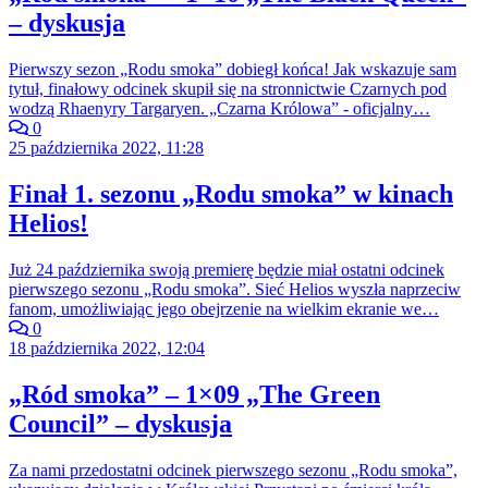
– dyskusja
Pierwszy sezon „Rodu smoka” dobiegł końca! Jak wskazuje sam
tytuł, finałowy odcinek skupił się na stronnictwie Czarnych pod
wodzą Rhaenyry Targaryen. „Czarna Królowa” - oficjalny…
0
25 października 2022, 11:28
Finał 1. sezonu „Rodu smoka” w kinach
Helios!
Już 24 października swoją premierę będzie miał ostatni odcinek
pierwszego sezonu „Rodu smoka”. Sieć Helios wyszła naprzeciw
fanom, umożliwiając jego obejrzenie na wielkim ekranie we…
0
18 października 2022, 12:04
„Ród smoka” – 1×09 „The Green
Council” – dyskusja
Za nami przedostatni odcinek pierwszego sezonu „Rodu smoka”,