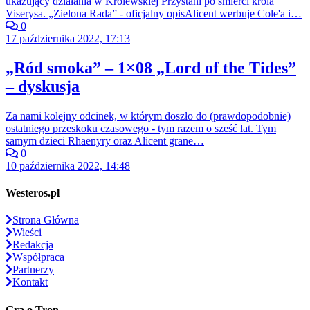
ukazujący działania w Królewskiej Przystani po śmierci króla
Viserysa. „Zielona Rada” - oficjalny opisAlicent werbuje Cole'a i…
0
17 października 2022, 17:13
„Ród smoka” – 1×08 „Lord of the Tides”
– dyskusja
Za nami kolejny odcinek, w którym doszło do (prawdopodobnie)
ostatniego przeskoku czasowego - tym razem o sześć lat. Tym
samym dzieci Rhaenyry oraz Alicent grane…
0
10 października 2022, 14:48
Westeros.pl
Strona Główna
Wieści
Redakcja
Współpraca
Partnerzy
Kontakt
Gra o Tron