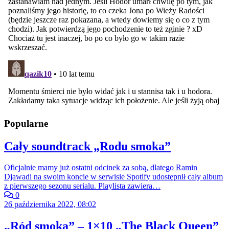
Popularne
Cały soundtrack „Rodu smoka”
Oficjalnie mamy już ostatni odcinek za sobą, dlatego Ramin
Djawadi na swoim koncie w serwisie Spotify udostępnił cały album
z pierwszego sezonu serialu. Playlista zawiera…
0
26 października 2022, 08:02
„Ród smoka” – 1×10 „The Black Queen”