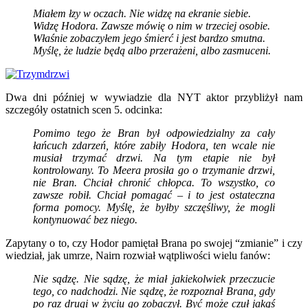
Miałem łzy w oczach. Nie widzę na ekranie siebie.
Widzę Hodora. Zawsze mówię o nim w trzeciej osobie.
Właśnie zobaczyłem jego śmierć i jest bardzo smutna.
Myślę, że ludzie będą albo przerażeni, albo zasmuceni.
Dwa dni później w wywiadzie dla NYT aktor przybliżył nam
szczegóły ostatnich scen 5. odcinka:
Pomimo tego że Bran był odpowiedzialny za cały
łańcuch zdarzeń, które zabiły Hodora, ten wcale nie
musiał trzymać drzwi. Na tym etapie nie był
kontrolowany. To Meera prosiła go o trzymanie drzwi,
nie Bran. Chciał chronić chłopca. To wszystko, co
zawsze robił. Chciał pomagać – i to jest ostateczna
forma pomocy. Myślę, że byłby szczęśliwy, że mogli
kontynuować bez niego.
Zapytany o to, czy Hodor pamiętał Brana po swojej “zmianie” i czy
wiedział, jak umrze, Nairn rozwiał wątpliwości wielu fanów:
Nie sądzę. Nie sądzę, że miał jakiekolwiek przeczucie
tego, co nadchodzi. Nie sądzę, że rozpoznał Brana, gdy
po raz drugi w życiu go zobaczył. Być może czuł jakąś