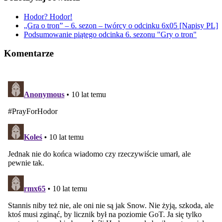
Hodor? Hodor!
„Gra o tron” – 6. sezon – twórcy o odcinku 6x05 [Napisy PL]
Podsumowanie piątego odcinka 6. sezonu "Gry o tron"
Komentarze