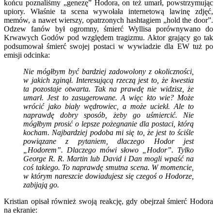
końcu poznaliśmy „genezę” Hodora, on też umarł, powstrzymując
upiory. Właśnie ta scena wywołała internetową lawinę zdjęć,
memów, a nawet wierszy, opatrzonych hashtagiem „hold the door”.
Odzew fanów był ogromny, śmierć Wyllisa porównywano do
Krwawych Godów pod względem tragizmu. Aktor grający go tak
podsumował śmierć swojej postaci w wywiadzie dla EW tuż po
emisji odcinka:
Nie mógłbym być bardziej zadowolony z okoliczności,
w jakich zginął. Interesującą rzeczą jest to, że kwestia
ta pozostaje otwarta. Tak na prawdę nie widzisz, że
umarł. Jest to zasugerowane. A więc kto wie? Może
wrócić jako biały wędrowiec, a może uciekł. Ale to
naprawdę dobry sposób, żeby go uśmiercić. Nie
mógłbym prosić o lepsze pożegnanie dla postaci, którą
kocham. Najbardziej podoba mi się to, że jest to ściśle
powiązane z pytaniem, dlaczego Hodor jest
„Hodorem”. Dlaczego mówi słowo „Hodor”. Tylko
George R. R. Martin lub David i Dan mogli wpaść na
coś takiego. To naprawdę smutna scena. W momencie,
w którym nareszcie dowiadujesz się czegoś o Hodorze,
zabijają go.
Kristian opisał również swoją reakcję, gdy obejrzał śmierć Hodora
na ekranie: