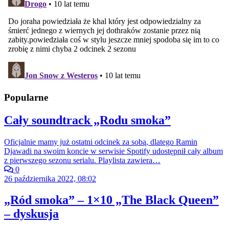
Popularne
Cały soundtrack „Rodu smoka”
Oficjalnie mamy już ostatni odcinek za sobą, dlatego Ramin
Djawadi na swoim koncie w serwisie Spotify udostępnił cały album
z pierwszego sezonu serialu. Playlista zawiera…
0
26 października 2022, 08:02
„Ród smoka” – 1×10 „The Black Queen”
– dyskusja