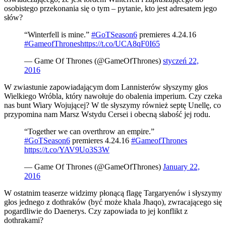
osobistego przekonania się o tym – pytanie, kto jest adresatem jego
słów?
“Winterfell is mine.”
#GoTSeason6
premieres 4.24.16
#GameofThrones
https://t.co/UCA8qF0I65
— Game Of Thrones (@GameOfThrones)
styczeń 22,
2016
W zwiastunie zapowiadającym dom Lannisterów słyszymy głos
Wielkiego Wróbla, który nawołuje do obalenia imperium. Czy czeka
nas bunt Wiary Wojującej? W tle słyszymy również septę Unellę, co
przypomina nam Marsz Wstydu Cersei i obecną słabość jej rodu.
“Together we can overthrow an empire.”
#GoTSeason6
premieres 4.24.16
#GameofThrones
https://t.co/YAV9Uo3S3W
— Game Of Thrones (@GameOfThrones)
January 22,
2016
W ostatnim teaserze widzimy płonącą flagę Targaryenów i słyszymy
głos jednego z dothraków (być może khala Jhaqo), zwracającego się
pogardliwie do Daenerys. Czy zapowiada to jej konflikt z
dothrakami?