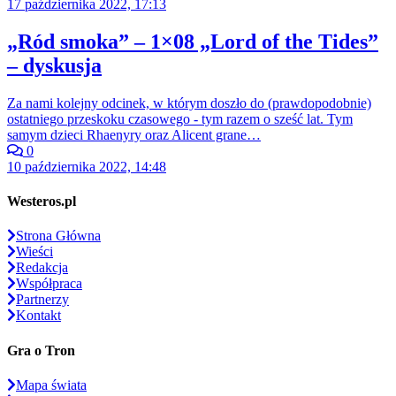
17 października 2022, 17:13
„Ród smoka” – 1×08 „Lord of the Tides”
– dyskusja
Za nami kolejny odcinek, w którym doszło do (prawdopodobnie)
ostatniego przeskoku czasowego - tym razem o sześć lat. Tym
samym dzieci Rhaenyry oraz Alicent grane…
0
10 października 2022, 14:48
Westeros.pl
Strona Główna
Wieści
Redakcja
Współpraca
Partnerzy
Kontakt
Gra o Tron
Mapa świata