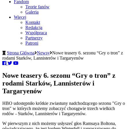
Fandom
Teorie fanów
Galeria
Więcej
Kontakt
Redakcja
Współpraca
Partnerzy
Patroni
Strona Główna
Newsy
Nowe teasery 6. sezonu “Gry o tron” z
rodami Starków, Lannisterów i Targaryenów
Nowe teasery 6. sezonu “Gry o tron” z
rodami Starków, Lannisterów i
Targaryenów
HBO udostępniło krótkie zwiastuny nadchodzącego sezonu "Gry o
tron" w których możemy zobaczyć chorągwie trzech wielkich
rodów - Starków, Lannisterów i Targaryenów.
W pierwszym z nich możemy usłyszeć głos Ramsaya Boltona,
oświadczającego, że jest lordem Winterfell i zapraszającego do