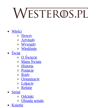
Wieści
Newsy
Artykuły
Wywiady
Wiedźmin
Świat
O Świecie
Mapa Świata
Historia
Postacie
Rody
Organizacje
Lokacje
Religie
Serial
Odcinki
Obsada serialu
Książki