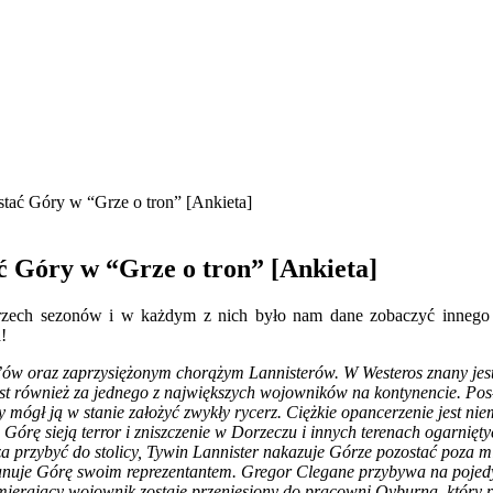
tać Góry w “Grze o tron” [Ankieta]
 Góry w “Grze o tron” [Ankieta]
trzech sezonów i w każdym z nich było nam dane zobaczyć innego 
!
ów oraz zaprzysiężonym chorążym Lannisterów. W Westeros znany jes
st również za jednego z największych wojowników na kontynencie. Posł
, by mógł ją w stanie założyć zwykły rycerz. Ciężkie opancerzenie jest
órę sieją terror i zniszczenie w Dorzeczu i innych terenach ogarnię
 przybyć do stolicy, Tywin Lannister nakazuje Górze pozostać poza m
ianuje Górę swoim reprezentantem. Gregor Clegane przybywa na pojedy
 Umierający wojownik zostaje przeniesiony do pracowni Qyburna, który