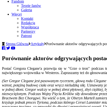
Fandom
Teorie fanów
Galeria
Więcej
Kontakt
Redakcja
Współpraca
Partnerzy
Patroni
Strona Główna
Artykuły
Porównanie aktorów odgrywających pos
Porównanie aktorów odgrywających postać
Postać Gregora Clegane'a przewija się w "Grze o tron" podczas 
największego wojownika w Westeros. Zapraszamy też do głosowania
(Ser Gregor Clegane jest pasowanym rycerzem, głową rodu Clegane’
wzrost, potężną budowę ciała oraz wręcz nieludzką siłę. Uznawany je
w jednej dłoni. Gregor walczy w pełnej zbroi płytowej, zbyt ciężkiej
niezwyciężonym. Podczas Wojny Pięciu Królów siły dowodzone przez G
Bractwem Bez Chorągwi. Na wieść o tym, że Oberyn Martell zamierza
krzyżuje jednak proces Tyriona, podczas którego Cersei Lannister m
nasączoną trucizną, co prowadzi do długiej i przerażającej agonii.