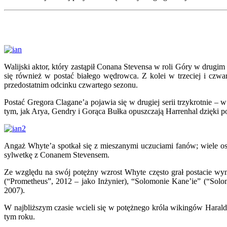
Walijski aktor, który zastąpił Conana Stevensa w roli Góry w drugim 
się również w postać białego wędrowca. Z kolei w trzeciej i czwa
przedostatnim odcinku czwartego sezonu.
Postać Gregora Clagane’a pojawia się w drugiej serii trzykrotnie 
tym, jak Arya, Gendry i Gorąca Bułka opuszczają Harrenhal dzięki 
Angaż Whyte’a spotkał się z mieszanymi uczuciami fanów; wiele os
sylwetkę z Conanem Stevensem.
Ze względu na swój potężny wzrost Whyte często grał postacie wym
(“Prometheus”, 2012 – jako Inżynier), “Solomonie Kane’ie” (“Sol
2007).
W najbliższym czasie wcieli się w potężnego króla wikingów Hara
tym roku.