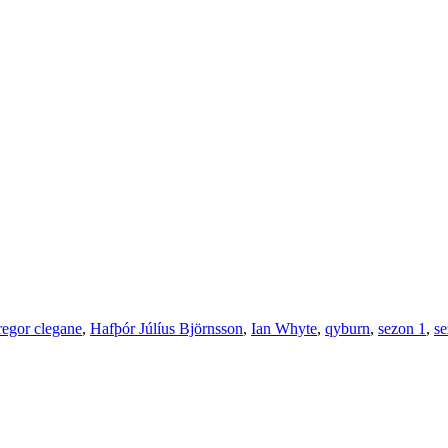
regor clegane
,
Hafþór Júlíus Björnsson
,
Ian Whyte
,
qyburn
,
sezon 1
,
se