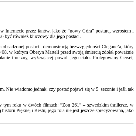
 Internecie przez fanów, jako że “nowy Góra” posturą, wzrostem i
ł być również kluczowy dla jego postaci.
bsadzonej postaci i demonstracją bezwzględności Clegane’a, który
×08, w którym Oberyn Martell przed swoją śmiercią zdołał poważnie
nie trucizny, wyżerającej powoli jego ciało. Protegowany Cersei,
. Nie wiadomo jednak, czy postać pojawi się w 5. sezonie i jeśli tak
a w tym roku w dwóch filmach: “Zon 261” – szwedzkim thrillerze, w
orii Pięknej i Bestii; jego rola nie jest jeszcze sprecyzowana, jako