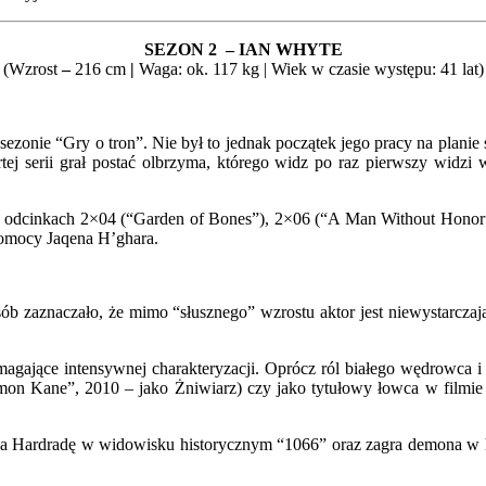
SEZON 2 – IAN WHYTE
(Wzrost
–
216 cm
|
Waga: ok. 117 kg | Wiek w czasie występu: 41 lat)
sezonie “Gry o tron”. Nie był to jednak początek jego pracy na planie
rtej serii grał postać olbrzyma, którego widz po raz pierwszy widz
– w odcinkach 2×04 (“Garden of Bones”), 2×06 (“A Man Without Honor”)
pomocy Jaqena H’ghara.
ób zaznaczało, że mimo “słusznego” wzrostu aktor jest niewystarcz
agające intensywnej charakteryzacji. Oprócz ról białego wędrowca i 
omon Kane”, 2010 – jako Żniwiarz) czy jako tytułowy łowca w filmie
lda Hardradę w widowisku historycznym “1066” oraz zagra demona w 