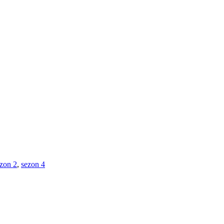
zon 2
,
sezon 4