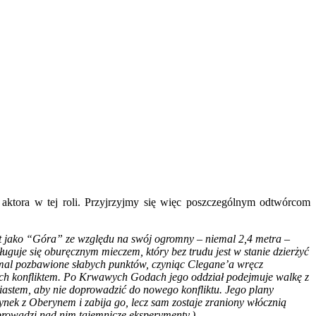
aktora w tej roli. Przyjrzyjmy się więc poszczególnym odtwórcom
t jako “Góra” ze względu na swój ogromny – niemal 2,4 metra –
uguje się oburęcznym mieczem, który bez trudu jest w stanie dzierżyć
 niemal pozbawione słabych punktów, czyniąc Clegane’a wręcz
tych konfliktem. Po Krwawych Godach jego oddział podejmuje walkę z
iastem, aby nie doprowadzić do nowego konfliktu. Jego plany
nek z Oberynem i zabija go, lecz sam zostaje zraniony włócznią
 prowadzi nad nim tajemnicze eksperymenty.)