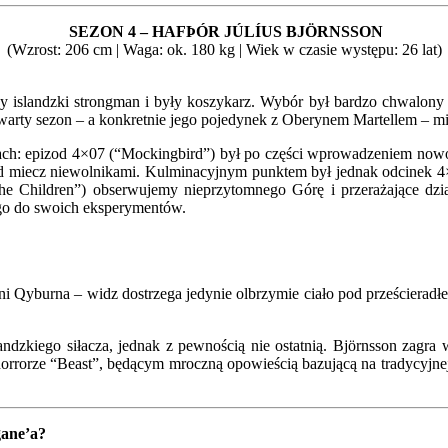
SEZON 4 – HAFÞÓR JÚLÍUS BJÖRNSSON
(Wzrost: 206 cm | Waga: ok. 180 kg | Wiek w czasie występu: 26 lat)
 islandzki strongman i były koszykarz. Wybór był bardzo chwalony w
warty sezon – a konkretnie jego pojedynek z Oberynem Martellem – mia
ch: epizod 4×07 (“Mockingbird”) był po części wprowadzeniem nowo o
od miecz niewolnikami. Kulminacyjnym punktem był jednak odcinek 4
e Children”) obserwujemy nieprzytomnego Górę i przerażające działa
 go do swoich eksperymentów.
i Qyburna – widz dostrzega jedynie olbrzymie ciało pod prześcieradłem
andzkiego siłacza, jednak z pewnością nie ostatnią. Björnsson zagr
rorze “Beast”, będącym mroczną opowieścią bazującą na tradycyjnej hist
gane’a?