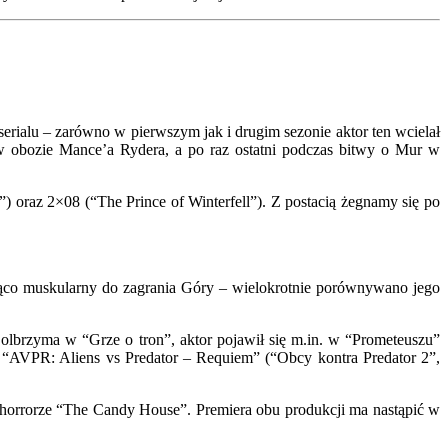
 serialu – zarówno w pierwszym jak i drugim sezonie aktor ten wcielał
i w obozie Mance’a Rydera, a po raz ostatni podczas bitwy o Mur w
 oraz 2×08 (“The Prince of Winterfell”). Z postacią żegnamy się po
ająco muskularny do zagrania Góry – wielokrotnie porównywano jego
olbrzyma w “Grze o tron”, aktor pojawił się m.in. w “Prometeuszu”
 “AVPR: Aliens vs Predator – Requiem” (“Obcy kontra Predator 2”,
horrorze “The Candy House”. Premiera obu produkcji ma nastąpić w