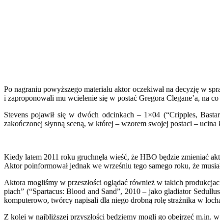
Po nagraniu powyższego materiału aktor oczekiwał na decyzję w spra
i zaproponowali mu wcielenie się w postać Gregora Clegane’a, na co 
Stevens pojawił się w dwóch odcinkach – 1×04 (“Cripples, Basta
zakończonej słynną sceną, w której – wzorem swojej postaci – ucin
Kiedy latem 2011 roku gruchnęła wieść, że HBO będzie zmieniać akto
Aktor poinformował jednak we wrześniu tego samego roku, że musiał 
Aktora mogliśmy w przeszłości oglądać również w takich produkcjac
piach” (“Spartacus: Blood and Sand”, 2010 – jako gladiator Sedullu
komputerowo, twórcy napisali dla niego drobną rolę strażnika w loch
Z kolei w najbliższej przyszłości będziemy mogli go obejrzeć m.in. 