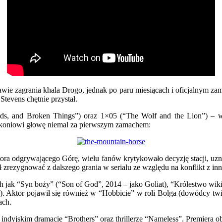
wie zagrania khala Drogo, jednak po paru miesiącach i oficjalnym zam
Stevens chętnie przystał.
rds, and Broken Things”) oraz 1×05 (“The Wolf and the Lion”) – w
a koniowi głowę niemal za pierwszym zamachem:
ra odgrywającego Górę, wielu fanów krytykowało decyzję stacji, uzna
zrezygnować z dalszego grania w serialu ze względu na konflikt z in
h jak “Syn boży” (“Son of God”, 2014 – jako Goliat), “Królestwo wi
s). Aktor pojawił się również w “Hobbicie” w roli Bolga (dowódcy twi
ach.
w indyjskim dramacie “Brothers” oraz thrillerze “Nameless”. Premiera 