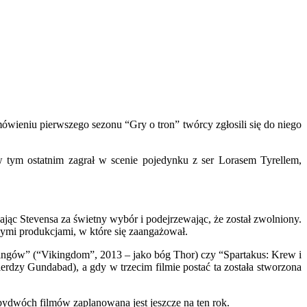
ówieniu pierwszego sezonu “Gry o tron” twórcy zgłosili się do niego
 tym ostatnim zagrał w scenie pojedynku z ser Lorasem Tyrellem,
jąc Stevensa za świetny wybór i podejrzewając, że został zwolniony.
nymi produkcjami, w które się zaangażował.
kingów” (“Vikingdom”, 2013 – jako bóg Thor) czy “Spartakus: Krew i
erdzy Gundabad), a gdy w trzecim filmie postać ta została stworzona
obydwóch filmów zaplanowana jest jeszcze na ten rok.