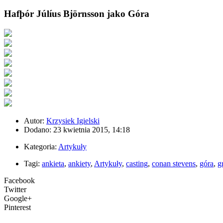
Hafþór Júlíus Björnsson jako Góra
Autor:
Krzysiek Igielski
Dodano: 23 kwietnia 2015, 14:18
Kategoria:
Artykuły
Tagi:
ankieta
,
ankiety
,
Artykuły
,
casting
,
conan stevens
,
góra
,
g
Facebook
Twitter
Google+
Pinterest