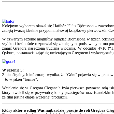
Kolejnym wyborem okazał się Hafthór Júlíus Björnsson – zawodowy
zaciętą twarzą idealnie przypominał swój książkowy pierwowzór. Cz
W czwartym sezonie mogliśmy oglądać Björnssona w trzech odcinka
szybko i bezlitośnie rozprawiał się z kolejnymi podsuwanymi mu p
zranić Gregora nasączoną trucizną włócznią. W odcinku 4×10 (“Th
Qyburn, postanawia zająć się umierającym Gregorem i wykorzystać
W sezonie 5:
Z nieoficjalnych informacji wynika, że “Góra” pojawia się w pracown
– to w jakiej “formie”.
Wcielenie się w Gregora Clegane’a była pierwszą poważną rolą isl
którym wcieli się w przywódcę bandy przestępców oraz islandzkim hor
że film jest na etapie wczesnej produkcji.
Który aktor według Was najbardziej pasuje do roli Gregora Cle