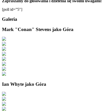
Zapraszamy do głosowania i dzielenia się swoimi uwagami!
[poll id=”5″]
Galeria
Mark "Conan" Stevens jako Góra
Ian Whyte jako Góra