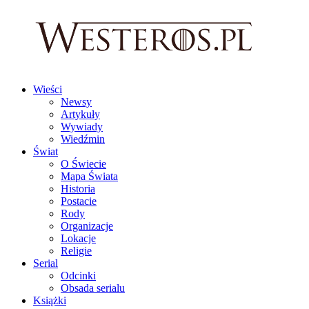
Wieści
Newsy
Artykuły
Wywiady
Wiedźmin
Świat
O Świecie
Mapa Świata
Historia
Postacie
Rody
Organizacje
Lokacje
Religie
Serial
Odcinki
Obsada serialu
Książki