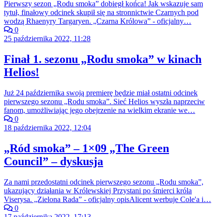
Pierwszy sezon „Rodu smoka” dobiegł końca! Jak wskazuje sam
tytuł, finałowy odcinek skupił się na stronnictwie Czarnych pod
wodzą Rhaenyry Targaryen. „Czarna Królowa” - oficjalny…
0
25 października 2022, 11:28
Finał 1. sezonu „Rodu smoka” w kinach
Helios!
Już 24 października swoją premierę będzie miał ostatni odcinek
pierwszego sezonu „Rodu smoka”. Sieć Helios wyszła naprzeciw
fanom, umożliwiając jego obejrzenie na wielkim ekranie we…
0
18 października 2022, 12:04
„Ród smoka” – 1×09 „The Green
Council” – dyskusja
Za nami przedostatni odcinek pierwszego sezonu „Rodu smoka”,
ukazujący działania w Królewskiej Przystani po śmierci króla
Viserysa. „Zielona Rada” - oficjalny opisAlicent werbuje Cole'a i…
0
17 października 2022, 17:13