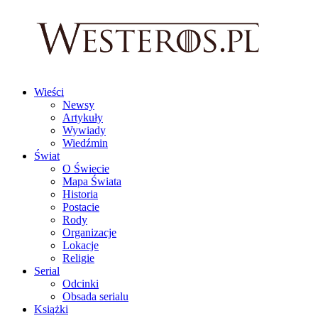
Wieści
Newsy
Artykuły
Wywiady
Wiedźmin
Świat
O Świecie
Mapa Świata
Historia
Postacie
Rody
Organizacje
Lokacje
Religie
Serial
Odcinki
Obsada serialu
Książki