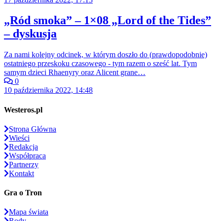
„Ród smoka” – 1×08 „Lord of the Tides”
– dyskusja
Za nami kolejny odcinek, w którym doszło do (prawdopodobnie)
ostatniego przeskoku czasowego - tym razem o sześć lat. Tym
samym dzieci Rhaenyry oraz Alicent grane…
0
10 października 2022, 14:48
Westeros.pl
Strona Główna
Wieści
Redakcja
Współpraca
Partnerzy
Kontakt
Gra o Tron
Mapa świata
Rody