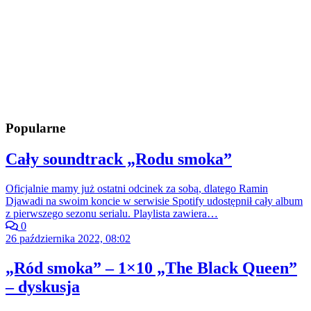
Popularne
Cały soundtrack „Rodu smoka”
Oficjalnie mamy już ostatni odcinek za sobą, dlatego Ramin
Djawadi na swoim koncie w serwisie Spotify udostępnił cały album
z pierwszego sezonu serialu. Playlista zawiera…
0
26 października 2022, 08:02
„Ród smoka” – 1×10 „The Black Queen”
– dyskusja