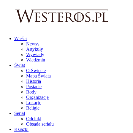
Wieści
Newsy
Artykuły
Wywiady
Wiedźmin
Świat
O Świecie
Mapa Świata
Historia
Postacie
Rody
Organizacje
Lokacje
Religie
Serial
Odcinki
Obsada serialu
Książki