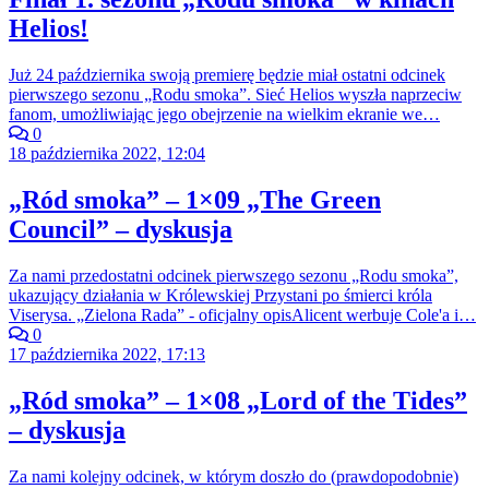
Helios!
Już 24 października swoją premierę będzie miał ostatni odcinek
pierwszego sezonu „Rodu smoka”. Sieć Helios wyszła naprzeciw
fanom, umożliwiając jego obejrzenie na wielkim ekranie we…
0
18 października 2022, 12:04
„Ród smoka” – 1×09 „The Green
Council” – dyskusja
Za nami przedostatni odcinek pierwszego sezonu „Rodu smoka”,
ukazujący działania w Królewskiej Przystani po śmierci króla
Viserysa. „Zielona Rada” - oficjalny opisAlicent werbuje Cole'a i…
0
17 października 2022, 17:13
„Ród smoka” – 1×08 „Lord of the Tides”
– dyskusja
Za nami kolejny odcinek, w którym doszło do (prawdopodobnie)