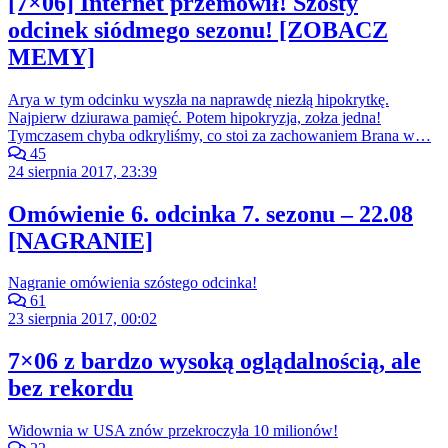
[7×06] Internet przemówił! Szósty
odcinek siódmego sezonu! [ZOBACZ
MEMY]
Arya w tym odcinku wyszła na naprawdę niezłą hipokrytkę.
Najpierw dziurawa pamięć. Potem hipokryzja, zołza jedna!
Tymczasem chyba odkryliśmy, co stoi za zachowaniem Brana w…
45
24 sierpnia 2017, 23:39
Omówienie 6. odcinka 7. sezonu – 22.08
[NAGRANIE]
Nagranie omówienia szóstego odcinka!
61
23 sierpnia 2017, 00:02
7×06 z bardzo wysoką oglądalnością, ale
bez rekordu
Widownia w USA znów przekroczyła 10 milionów!