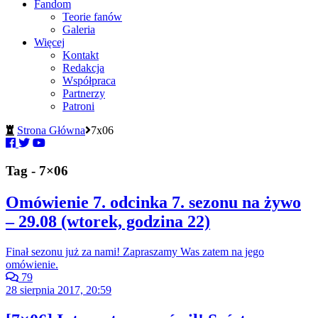
Fandom
Teorie fanów
Galeria
Więcej
Kontakt
Redakcja
Współpraca
Partnerzy
Patroni
Strona Główna
7x06
Tag - 7×06
Omówienie 7. odcinka 7. sezonu na żywo
– 29.08 (wtorek, godzina 22)
Finał sezonu już za nami! Zapraszamy Was zatem na jego
omówienie.
79
28 sierpnia 2017, 20:59