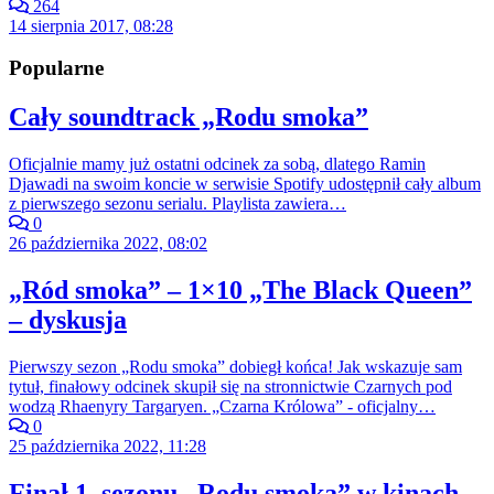
264
14 sierpnia 2017, 08:28
Popularne
Cały soundtrack „Rodu smoka”
Oficjalnie mamy już ostatni odcinek za sobą, dlatego Ramin
Djawadi na swoim koncie w serwisie Spotify udostępnił cały album
z pierwszego sezonu serialu. Playlista zawiera…
0
26 października 2022, 08:02
„Ród smoka” – 1×10 „The Black Queen”
– dyskusja
Pierwszy sezon „Rodu smoka” dobiegł końca! Jak wskazuje sam
tytuł, finałowy odcinek skupił się na stronnictwie Czarnych pod
wodzą Rhaenyry Targaryen. „Czarna Królowa” - oficjalny…
0
25 października 2022, 11:28
Finał 1. sezonu „Rodu smoka” w kinach