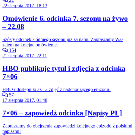
22
22 sierpnia 2017, 18:13
Omówienie 6. odcinka 7. sezonu na żywo
– 22.08
Szósty odcinek siódmego sezonu już za nami. Zapraszamy Was
zatem na kolejne omówienie.
154
21 sierpnia 2017, 22:11
HBO publikuje tytuł i zdjęcia z odcinka
7×06
HBO udostępniło aż 12 zdjęć z nadchodzącego epizodu!
57
17 sierpnia 2017, 01:48
7×06 – zapowiedź odcinka [Napisy PL]
Zapraszamy do obejrzenia zapowiedzi kolejnego epizodu z polskimi
napisami!