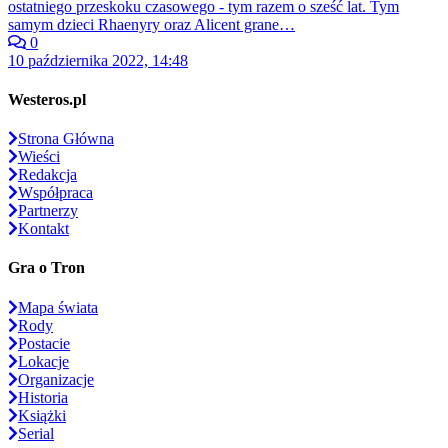
ostatniego przeskoku czasowego - tym razem o sześć lat. Tym
samym dzieci Rhaenyry oraz Alicent grane…
0
10 października 2022, 14:48
Westeros.pl
Strona Główna
Wieści
Redakcja
Współpraca
Partnerzy
Kontakt
Gra o Tron
Mapa świata
Rody
Postacie
Lokacje
Organizacje
Historia
Książki
Serial