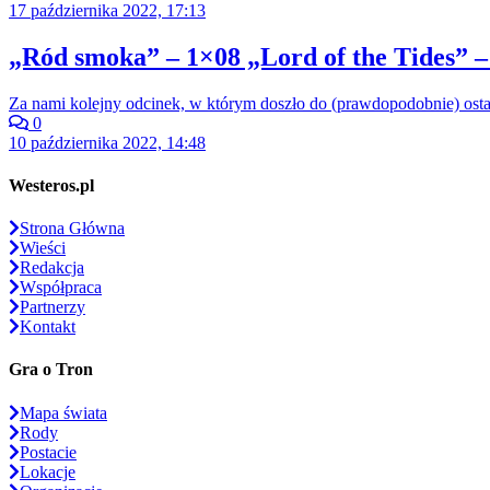
17 października 2022, 17:13
„Ród smoka” – 1×08 „Lord of the Tides” –
Za nami kolejny odcinek, w którym doszło do (prawdopodobnie) ost
0
10 października 2022, 14:48
Westeros.pl
Strona Główna
Wieści
Redakcja
Współpraca
Partnerzy
Kontakt
Gra o Tron
Mapa świata
Rody
Postacie
Lokacje