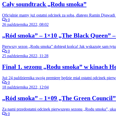
Cały soundtrack „Rodu smoka”
Oficjalnie mamy już ostatni odcinek za sobą, dlatego Ramin Djawadi 
0
26 października 2022, 08:02
„Ród smoka” – 1×10 „The Black Queen” –
Pierwszy sezon „Rodu smoka” dobiegł końca! Jak wskazuje sam tytuł
0
25 października 2022, 11:28
Finał 1. sezonu „Rodu smoka” w kinach He
Już 24 października swoją premierę będzie miał ostatni odcinek pi
0
18 października 2022, 12:04
„Ród smoka” – 1×09 „The Green Council” 
Za nami przedostatni odcinek pierwszego sezonu „Rodu smoka”, ukazu
0