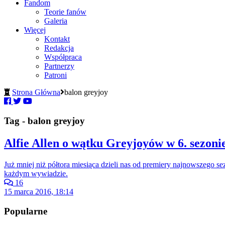
Fandom
Teorie fanów
Galeria
Więcej
Kontakt
Redakcja
Współpraca
Partnerzy
Patroni
Strona Główna
balon greyjoy
Tag - balon greyjoy
Alfie Allen o wątku Greyjoyów w 6. sezonie,
Już mniej niż półtora miesiąca dzieli nas od premiery najnowszego 
każdym wywiadzie.
16
15 marca 2016, 18:14
Popularne