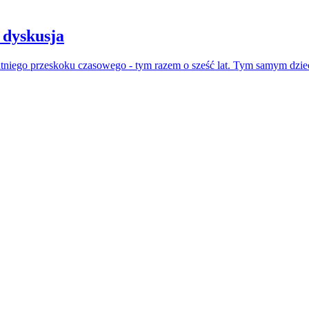
 dyskusja
atniego przeskoku czasowego - tym razem o sześć lat. Tym samym dzie