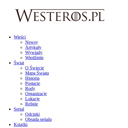
Wieści
Newsy
Artykuły
Wywiady
Wiedźmin
Świat
O Świecie
Mapa Świata
Historia
Postacie
Rody
Organizacje
Lokacje
Religie
Serial
Odcinki
Obsada serialu
Książki