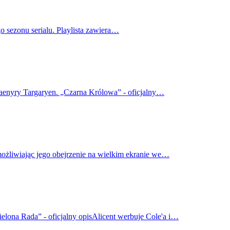
o sezonu serialu. Playlista zawiera…
haenyry Targaryen. „Czarna Królowa” - oficjalny…
możliwiając jego obejrzenie na wielkim ekranie we…
elona Rada” - oficjalny opisAlicent werbuje Cole'a i…