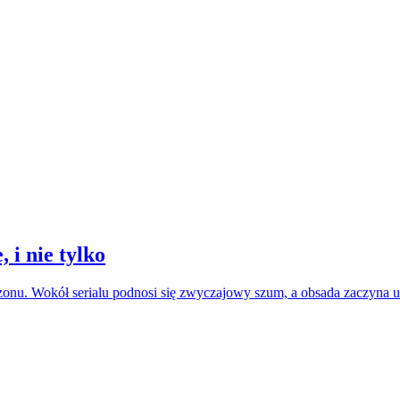
 i nie tylko
sezonu. Wokół serialu podnosi się zwyczajowy szum, a obsada zaczyna 