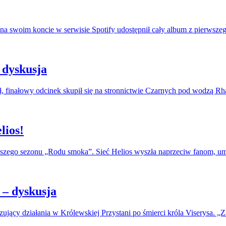
na swoim koncie w serwisie Spotify udostępnił cały album z pierwszeg
 dyskusja
, finałowy odcinek skupił się na stronnictwie Czarnych pod wodzą R
lios!
erwszego sezonu „Rodu smoka”. Sieć Helios wyszła naprzeciw fanom, u
– dyskusja
jący działania w Królewskiej Przystani po śmierci króla Viserysa. „Zi