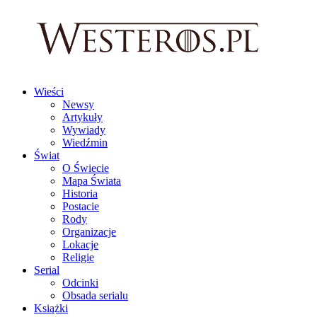
Wieści
Newsy
Artykuły
Wywiady
Wiedźmin
Świat
O Świecie
Mapa Świata
Historia
Postacie
Rody
Organizacje
Lokacje
Religie
Serial
Odcinki
Obsada serialu
Książki