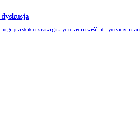
 dyskusja
atniego przeskoku czasowego - tym razem o sześć lat. Tym samym dzie