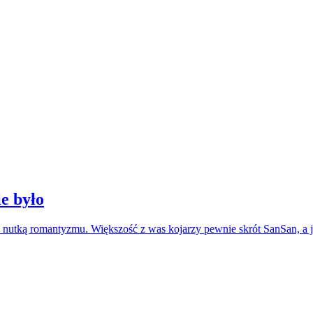
ie było
 nutką romantyzmu. Większość z was kojarzy pewnie skrót SanSan, a jeś