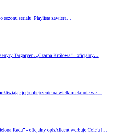
o sezonu serialu. Playlista zawiera…
haenyry Targaryen. „Czarna Królowa” - oficjalny…
możliwiając jego obejrzenie na wielkim ekranie we…
elona Rada” - oficjalny opisAlicent werbuje Cole'a i…