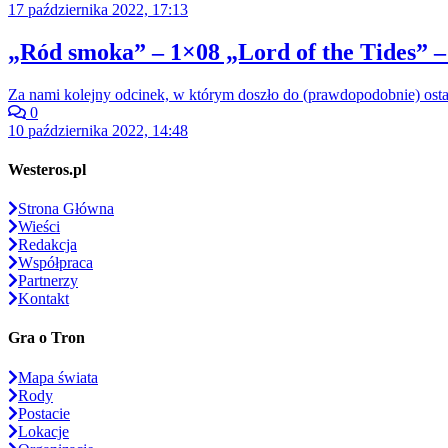
17 października 2022, 17:13
„Ród smoka” – 1×08 „Lord of the Tides” –
Za nami kolejny odcinek, w którym doszło do (prawdopodobnie) ost
0
10 października 2022, 14:48
Westeros.pl
Strona Główna
Wieści
Redakcja
Współpraca
Partnerzy
Kontakt
Gra o Tron
Mapa świata
Rody
Postacie
Lokacje