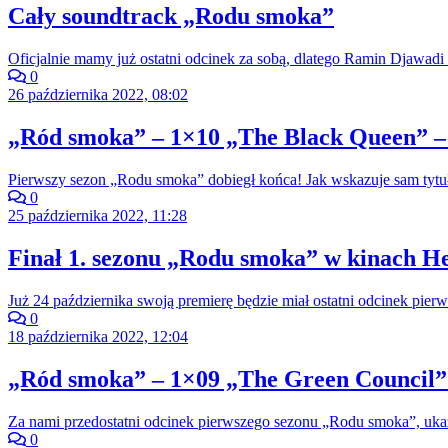
Cały soundtrack „Rodu smoka”
Oficjalnie mamy już ostatni odcinek za sobą, dlatego Ramin Djawadi 
0
26 października 2022, 08:02
„Ród smoka” – 1×10 „The Black Queen” –
Pierwszy sezon „Rodu smoka” dobiegł końca! Jak wskazuje sam tytuł
0
25 października 2022, 11:28
Finał 1. sezonu „Rodu smoka” w kinach He
Już 24 października swoją premierę będzie miał ostatni odcinek pi
0
18 października 2022, 12:04
„Ród smoka” – 1×09 „The Green Council” 
Za nami przedostatni odcinek pierwszego sezonu „Rodu smoka”, ukazu
0