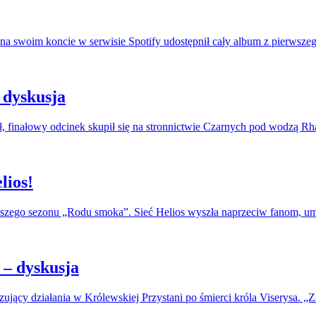
na swoim koncie w serwisie Spotify udostępnił cały album z pierwszeg
 dyskusja
, finałowy odcinek skupił się na stronnictwie Czarnych pod wodzą R
lios!
erwszego sezonu „Rodu smoka”. Sieć Helios wyszła naprzeciw fanom, u
– dyskusja
jący działania w Królewskiej Przystani po śmierci króla Viserysa. „Zi