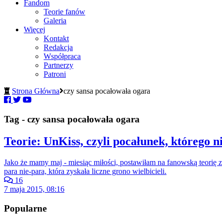
Fandom
Teorie fanów
Galeria
Więcej
Kontakt
Redakcja
Współpraca
Partnerzy
Patroni
Strona Główna
czy sansa pocałowała ogara
Tag - czy sansa pocałowała ogara
Teorie: UnKiss, czyli pocałunek, którego n
Jako że mamy maj - miesiąc miłości, postawiłam na fanowską teorię z
para nie-para, która zyskała liczne grono wielbicieli.
16
7 maja 2015, 08:16
Popularne