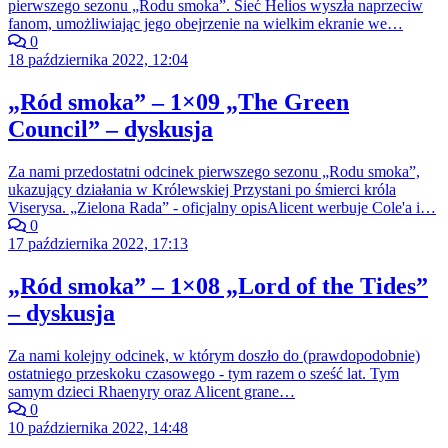
pierwszego sezonu „Rodu smoka”. Sieć Helios wyszła naprzeciw
fanom, umożliwiając jego obejrzenie na wielkim ekranie we…
0
18 października 2022, 12:04
„Ród smoka” – 1×09 „The Green
Council” – dyskusja
Za nami przedostatni odcinek pierwszego sezonu „Rodu smoka”,
ukazujący działania w Królewskiej Przystani po śmierci króla
Viserysa. „Zielona Rada” - oficjalny opisAlicent werbuje Cole'a i…
0
17 października 2022, 17:13
„Ród smoka” – 1×08 „Lord of the Tides”
– dyskusja
Za nami kolejny odcinek, w którym doszło do (prawdopodobnie)
ostatniego przeskoku czasowego - tym razem o sześć lat. Tym
samym dzieci Rhaenyry oraz Alicent grane…
0
10 października 2022, 14:48