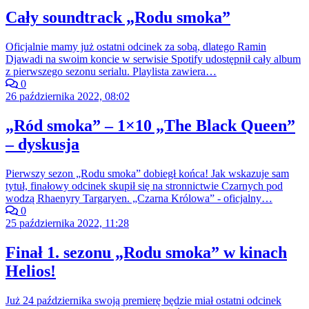
Cały soundtrack „Rodu smoka”
Oficjalnie mamy już ostatni odcinek za sobą, dlatego Ramin
Djawadi na swoim koncie w serwisie Spotify udostępnił cały album
z pierwszego sezonu serialu. Playlista zawiera…
0
26 października 2022, 08:02
„Ród smoka” – 1×10 „The Black Queen”
– dyskusja
Pierwszy sezon „Rodu smoka” dobiegł końca! Jak wskazuje sam
tytuł, finałowy odcinek skupił się na stronnictwie Czarnych pod
wodzą Rhaenyry Targaryen. „Czarna Królowa” - oficjalny…
0
25 października 2022, 11:28
Finał 1. sezonu „Rodu smoka” w kinach
Helios!
Już 24 października swoją premierę będzie miał ostatni odcinek