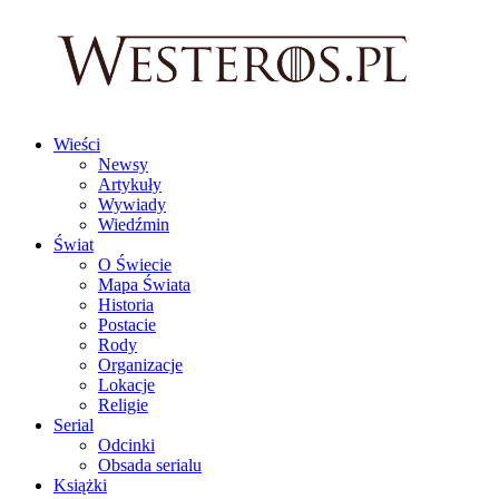
Wieści
Newsy
Artykuły
Wywiady
Wiedźmin
Świat
O Świecie
Mapa Świata
Historia
Postacie
Rody
Organizacje
Lokacje
Religie
Serial
Odcinki
Obsada serialu
Książki