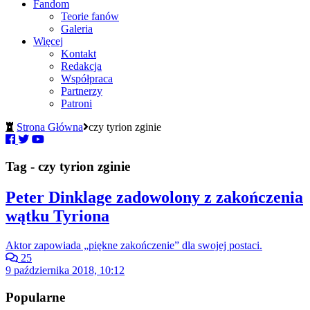
Fandom
Teorie fanów
Galeria
Więcej
Kontakt
Redakcja
Współpraca
Partnerzy
Patroni
Strona Główna
czy tyrion zginie
Tag - czy tyrion zginie
Peter Dinklage zadowolony z zakończenia
wątku Tyriona
Aktor zapowiada „piękne zakończenie” dla swojej postaci.
25
9 października 2018, 10:12
Popularne