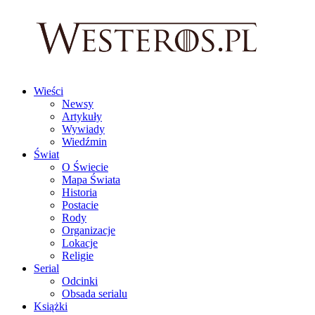
Wieści
Newsy
Artykuły
Wywiady
Wiedźmin
Świat
O Świecie
Mapa Świata
Historia
Postacie
Rody
Organizacje
Lokacje
Religie
Serial
Odcinki
Obsada serialu
Książki