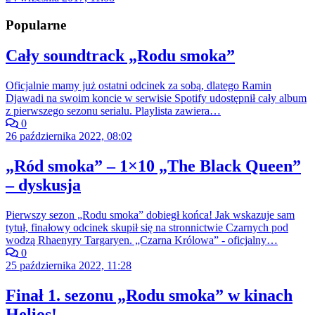
Popularne
Cały soundtrack „Rodu smoka”
Oficjalnie mamy już ostatni odcinek za sobą, dlatego Ramin
Djawadi na swoim koncie w serwisie Spotify udostępnił cały album
z pierwszego sezonu serialu. Playlista zawiera…
0
26 października 2022, 08:02
„Ród smoka” – 1×10 „The Black Queen”
– dyskusja
Pierwszy sezon „Rodu smoka” dobiegł końca! Jak wskazuje sam
tytuł, finałowy odcinek skupił się na stronnictwie Czarnych pod
wodzą Rhaenyry Targaryen. „Czarna Królowa” - oficjalny…
0
25 października 2022, 11:28
Finał 1. sezonu „Rodu smoka” w kinach
Helios!