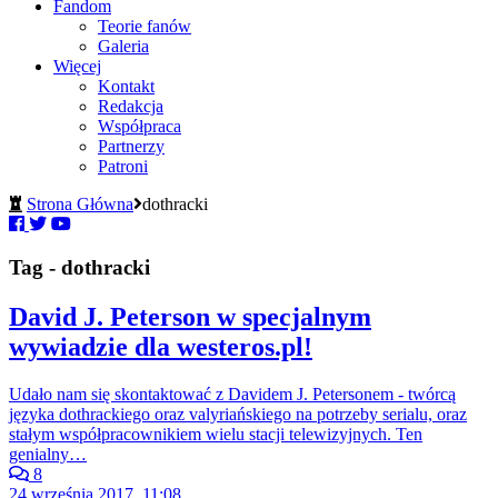
Fandom
Teorie fanów
Galeria
Więcej
Kontakt
Redakcja
Współpraca
Partnerzy
Patroni
Strona Główna
dothracki
Tag - dothracki
David J. Peterson w specjalnym
wywiadzie dla westeros.pl!
Udało nam się skontaktować z Davidem J. Petersonem - twórcą
języka dothrackiego oraz valyriańskiego na potrzeby serialu, oraz
stałym współpracownikiem wielu stacji telewizyjnych. Ten
genialny…
8
24 września 2017, 11:08