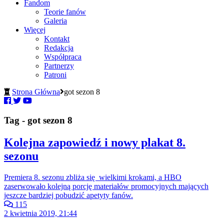
Fandom
Teorie fanów
Galeria
Więcej
Kontakt
Redakcja
Współpraca
Partnerzy
Patroni
Strona Główna
got sezon 8
Tag - got sezon 8
Kolejna zapowiedź i nowy plakat 8.
sezonu
Premiera 8. sezonu zbliża się wielkimi krokami, a HBO
zaserwowało kolejną porcję materiałów promocyjnych mających
jeszcze bardziej pobudzić apetyty fanów.
115
2 kwietnia 2019, 21:44