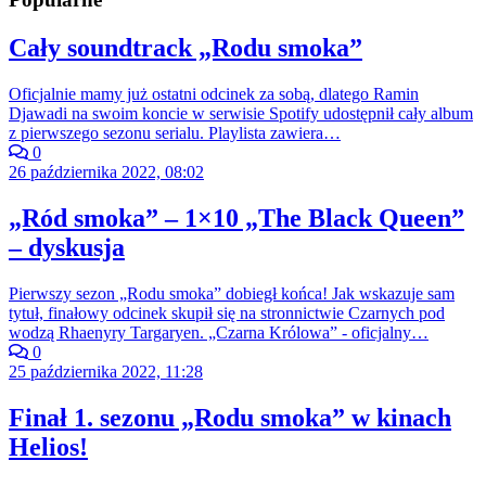
Cały soundtrack „Rodu smoka”
Oficjalnie mamy już ostatni odcinek za sobą, dlatego Ramin
Djawadi na swoim koncie w serwisie Spotify udostępnił cały album
z pierwszego sezonu serialu. Playlista zawiera…
0
26 października 2022, 08:02
„Ród smoka” – 1×10 „The Black Queen”
– dyskusja
Pierwszy sezon „Rodu smoka” dobiegł końca! Jak wskazuje sam
tytuł, finałowy odcinek skupił się na stronnictwie Czarnych pod
wodzą Rhaenyry Targaryen. „Czarna Królowa” - oficjalny…
0
25 października 2022, 11:28
Finał 1. sezonu „Rodu smoka” w kinach
Helios!