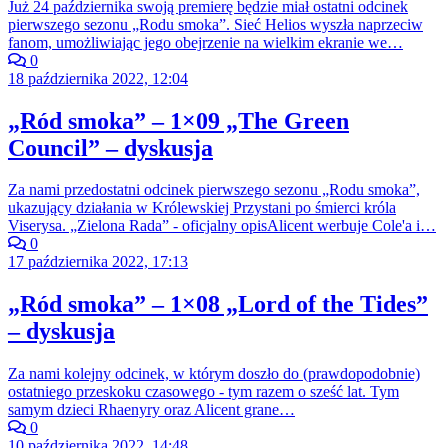
Już 24 października swoją premierę będzie miał ostatni odcinek
pierwszego sezonu „Rodu smoka”. Sieć Helios wyszła naprzeciw
fanom, umożliwiając jego obejrzenie na wielkim ekranie we…
0
18 października 2022, 12:04
„Ród smoka” – 1×09 „The Green
Council” – dyskusja
Za nami przedostatni odcinek pierwszego sezonu „Rodu smoka”,
ukazujący działania w Królewskiej Przystani po śmierci króla
Viserysa. „Zielona Rada” - oficjalny opisAlicent werbuje Cole'a i…
0
17 października 2022, 17:13
„Ród smoka” – 1×08 „Lord of the Tides”
– dyskusja
Za nami kolejny odcinek, w którym doszło do (prawdopodobnie)
ostatniego przeskoku czasowego - tym razem o sześć lat. Tym
samym dzieci Rhaenyry oraz Alicent grane…
0
10 października 2022, 14:48