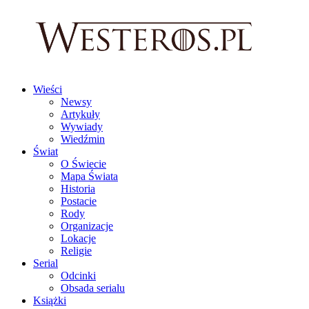
Wieści
Newsy
Artykuły
Wywiady
Wiedźmin
Świat
O Świecie
Mapa Świata
Historia
Postacie
Rody
Organizacje
Lokacje
Religie
Serial
Odcinki
Obsada serialu
Książki