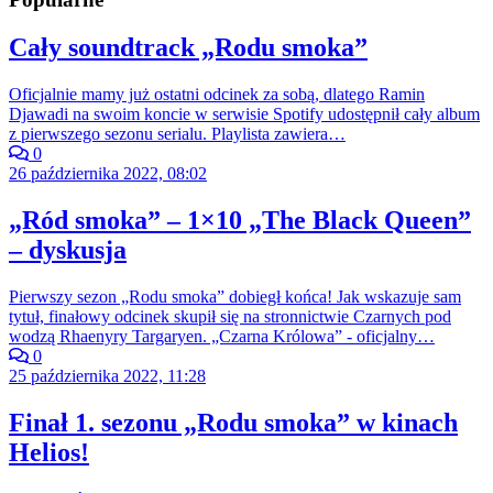
Cały soundtrack „Rodu smoka”
Oficjalnie mamy już ostatni odcinek za sobą, dlatego Ramin
Djawadi na swoim koncie w serwisie Spotify udostępnił cały album
z pierwszego sezonu serialu. Playlista zawiera…
0
26 października 2022, 08:02
„Ród smoka” – 1×10 „The Black Queen”
– dyskusja
Pierwszy sezon „Rodu smoka” dobiegł końca! Jak wskazuje sam
tytuł, finałowy odcinek skupił się na stronnictwie Czarnych pod
wodzą Rhaenyry Targaryen. „Czarna Królowa” - oficjalny…
0
25 października 2022, 11:28
Finał 1. sezonu „Rodu smoka” w kinach
Helios!