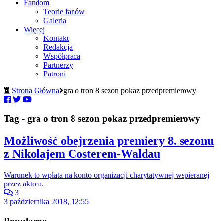
Fandom
Teorie fanów
Galeria
Więcej
Kontakt
Redakcja
Współpraca
Partnerzy
Patroni
Strona Główna
gra o tron 8 sezon pokaz przedpremierowy
Tag - gra o tron 8 sezon pokaz przedpremierowy
Możliwość obejrzenia premiery 8. sezonu
z Nikolajem Costerem-Waldau
Warunek to wpłata na konto organizacji charytatywnej wspieranej
przez aktora.
3
3 października 2018, 12:55
Popularne