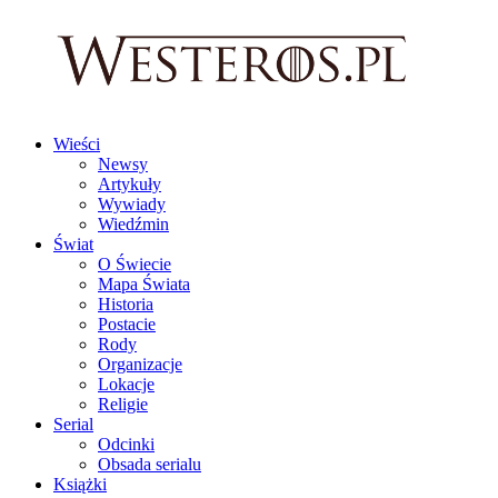
Wieści
Newsy
Artykuły
Wywiady
Wiedźmin
Świat
O Świecie
Mapa Świata
Historia
Postacie
Rody
Organizacje
Lokacje
Religie
Serial
Odcinki
Obsada serialu
Książki