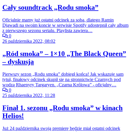
Cały soundtrack „Rodu smoka”
Oficjalnie mamy już ostatni odcinek za sobą, dlatego Ramin
Djawadi na swoim koncie w serwisie Spotify udostępnił cały album
z pierwszego sezonu serialu. Playlista zawiera…
0
26 października 2022, 08:02
„Ród smoka” – 1×10 „The Black Queen”
– dyskusja
Pierwszy sezon „Rodu smoka” dobiegł końca! Jak wskazuje sam
tytuł, finałowy odcinek skupił się na stronnictwie Czarnych pod
wodzą Rhaenyry Targaryen. „Czarna Królowa” - oficjalny…
0
25 października 2022, 11:28
Finał 1. sezonu „Rodu smoka” w kinach
Helios!
Już 24 października swoją premierę będzie miał ostatni odcinek