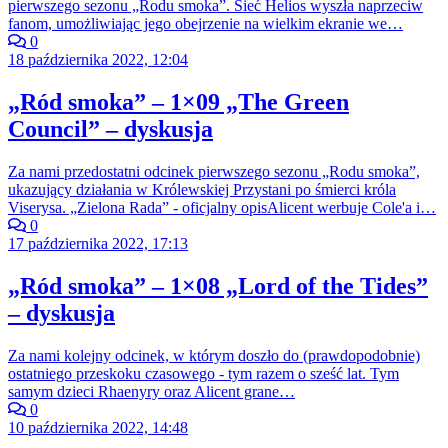
pierwszego sezonu „Rodu smoka”. Sieć Helios wyszła naprzeciw
fanom, umożliwiając jego obejrzenie na wielkim ekranie we…
0
18 października 2022, 12:04
„Ród smoka” – 1×09 „The Green
Council” – dyskusja
Za nami przedostatni odcinek pierwszego sezonu „Rodu smoka”,
ukazujący działania w Królewskiej Przystani po śmierci króla
Viserysa. „Zielona Rada” - oficjalny opisAlicent werbuje Cole'a i…
0
17 października 2022, 17:13
„Ród smoka” – 1×08 „Lord of the Tides”
– dyskusja
Za nami kolejny odcinek, w którym doszło do (prawdopodobnie)
ostatniego przeskoku czasowego - tym razem o sześć lat. Tym
samym dzieci Rhaenyry oraz Alicent grane…
0
10 października 2022, 14:48