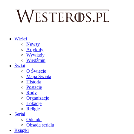
Wieści
Newsy
Artykuły
Wywiady
Wiedźmin
Świat
O Świecie
Mapa Świata
Historia
Postacie
Rody
Organizacje
Lokacje
Religie
Serial
Odcinki
Obsada serialu
Książki