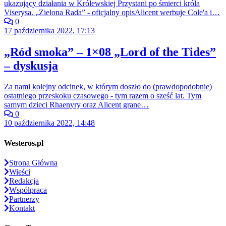
ukazujący działania w Królewskiej Przystani po śmierci króla
Viserysa. „Zielona Rada” - oficjalny opisAlicent werbuje Cole'a i…
0
17 października 2022, 17:13
„Ród smoka” – 1×08 „Lord of the Tides”
– dyskusja
Za nami kolejny odcinek, w którym doszło do (prawdopodobnie)
ostatniego przeskoku czasowego - tym razem o sześć lat. Tym
samym dzieci Rhaenyry oraz Alicent grane…
0
10 października 2022, 14:48
Westeros.pl
Strona Główna
Wieści
Redakcja
Współpraca
Partnerzy
Kontakt