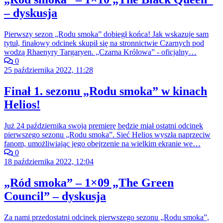
– dyskusja
Pierwszy sezon „Rodu smoka” dobiegł końca! Jak wskazuje sam
tytuł, finałowy odcinek skupił się na stronnictwie Czarnych pod
wodzą Rhaenyry Targaryen. „Czarna Królowa” - oficjalny…
0
25 października 2022, 11:28
Finał 1. sezonu „Rodu smoka” w kinach
Helios!
Już 24 października swoją premierę będzie miał ostatni odcinek
pierwszego sezonu „Rodu smoka”. Sieć Helios wyszła naprzeciw
fanom, umożliwiając jego obejrzenie na wielkim ekranie we…
0
18 października 2022, 12:04
„Ród smoka” – 1×09 „The Green
Council” – dyskusja
Za nami przedostatni odcinek pierwszego sezonu „Rodu smoka”,