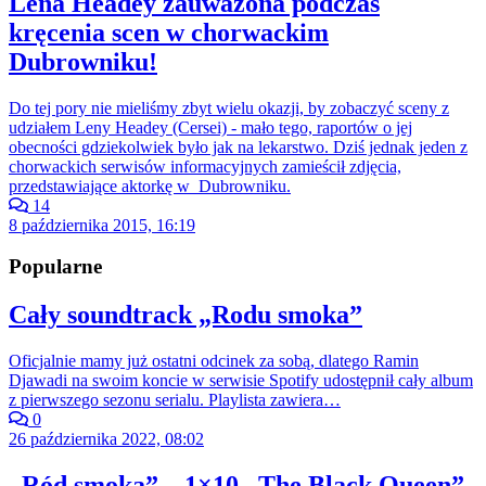
Lena Headey zauważona podczas
kręcenia scen w chorwackim
Dubrowniku!
Do tej pory nie mieliśmy zbyt wielu okazji, by zobaczyć sceny z
udziałem Leny Headey (Cersei) - mało tego, raportów o jej
obecności gdziekolwiek było jak na lekarstwo. Dziś jednak jeden z
chorwackich serwisów informacyjnych zamieścił zdjęcia,
przedstawiające aktorkę w Dubrowniku.
14
8 października 2015, 16:19
Popularne
Cały soundtrack „Rodu smoka”
Oficjalnie mamy już ostatni odcinek za sobą, dlatego Ramin
Djawadi na swoim koncie w serwisie Spotify udostępnił cały album
z pierwszego sezonu serialu. Playlista zawiera…
0
26 października 2022, 08:02
„Ród smoka” – 1×10 „The Black Queen”