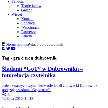
Fandom
Teorie fanów
Galeria
Więcej
Kontakt
Redakcja
Współpraca
Partnerzy
Patroni
Strona Główna
gra o tron dubrownik
Tag - gra o tron dubrownik
Śladami “GoT” w Dubrowniku –
fotorelacja czytelnika
Jeden z naszych czytelników odwiedził chorwacki Dubrownik,
podążając śladami "Gry o tron".
31
12 lipca 2016, 19:13