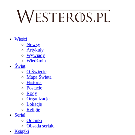
Wieści
Newsy
Artykuły
Wywiady
Wiedźmin
Świat
O Świecie
Mapa Świata
Historia
Postacie
Rody
Organizacje
Lokacje
Religie
Serial
Odcinki
Obsada serialu
Książki