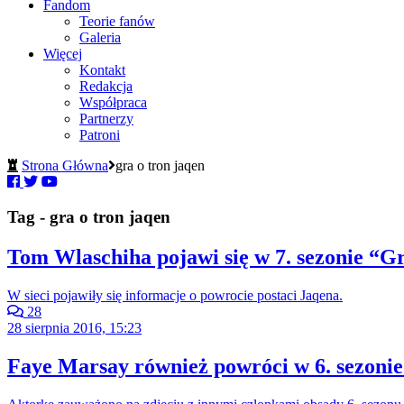
Fandom
Teorie fanów
Galeria
Więcej
Kontakt
Redakcja
Współpraca
Partnerzy
Patroni
Strona Główna
gra o tron jaqen
Tag - gra o tron jaqen
Tom Wlaschiha pojawi się w 7. sezonie “Gr
W sieci pojawiły się informacje o powrocie postaci Jaqena.
28
28 sierpnia 2016, 15:23
Faye Marsay również powróci w 6. sezonie