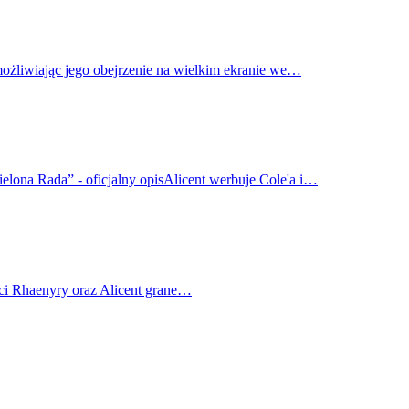
możliwiając jego obejrzenie na wielkim ekranie we…
elona Rada” - oficjalny opisAlicent werbuje Cole'a i…
ci Rhaenyry oraz Alicent grane…