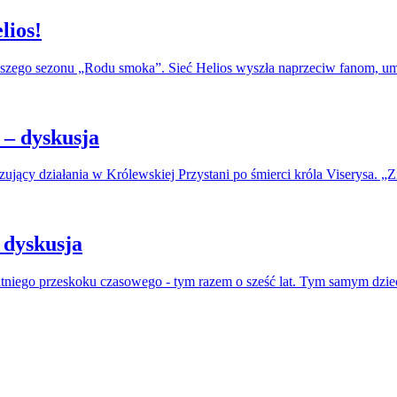
lios!
erwszego sezonu „Rodu smoka”. Sieć Helios wyszła naprzeciw fanom, u
– dyskusja
jący działania w Królewskiej Przystani po śmierci króla Viserysa. „Zi
 dyskusja
atniego przeskoku czasowego - tym razem o sześć lat. Tym samym dzie