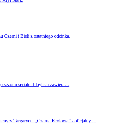
 Aryi Stark.
Czerni i Bieli z ostatniego odcinka.
o sezonu serialu. Playlista zawiera…
haenyry Targaryen. „Czarna Królowa” - oficjalny…