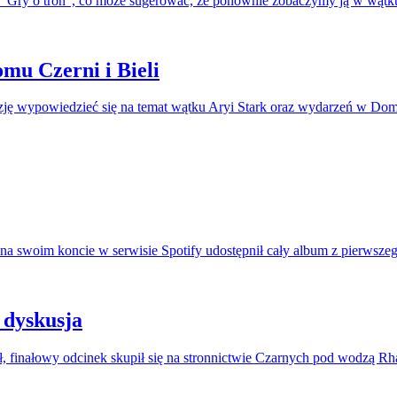
 "Gry o tron", co może sugerować, że ponownie zobaczymy ją w wątku
mu Czerni i Bieli
azję wypowiedzieć się na temat wątku Aryi Stark oraz wydarzeń w Domu 
na swoim koncie w serwisie Spotify udostępnił cały album z pierwszeg
 dyskusja
, finałowy odcinek skupił się na stronnictwie Czarnych pod wodzą R