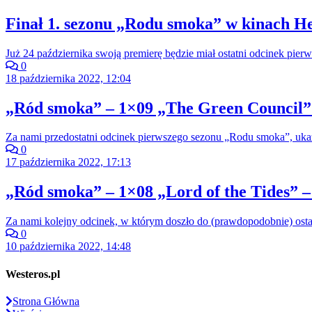
Finał 1. sezonu „Rodu smoka” w kinach He
Już 24 października swoją premierę będzie miał ostatni odcinek pi
0
18 października 2022, 12:04
„Ród smoka” – 1×09 „The Green Council” 
Za nami przedostatni odcinek pierwszego sezonu „Rodu smoka”, ukazu
0
17 października 2022, 17:13
„Ród smoka” – 1×08 „Lord of the Tides” –
Za nami kolejny odcinek, w którym doszło do (prawdopodobnie) ost
0
10 października 2022, 14:48
Westeros.pl
Strona Główna