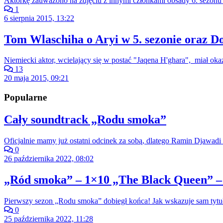
Aktorkę zauważono na zdjęciu z innymi członkami obsady 6. sezonu
1
6 sierpnia 2015, 13:22
Tom Wlaschiha o Aryi w 5. sezonie oraz Do
Niemiecki aktor, wcielający się w postać "Jaqena H'ghara", miał ok
13
20 maja 2015, 09:21
Popularne
Cały soundtrack „Rodu smoka”
Oficjalnie mamy już ostatni odcinek za sobą, dlatego Ramin Djawadi 
0
26 października 2022, 08:02
„Ród smoka” – 1×10 „The Black Queen” –
Pierwszy sezon „Rodu smoka” dobiegł końca! Jak wskazuje sam tytuł
0
25 października 2022, 11:28