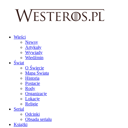
Wieści
Newsy
Artykuły
Wywiady
Wiedźmin
Świat
O Świecie
Mapa Świata
Historia
Postacie
Rody
Organizacje
Lokacje
Religie
Serial
Odcinki
Obsada serialu
Książki