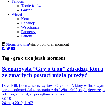
Fandom
Teorie fanów
Galeria
Więcej
Kontakt
Redakcja
Współpraca
Partnerzy
Patroni
Strona Główna
gra o tron jorah mormont
Tag - gra o tron jorah mormont
Scenarzysta “Gry o tron” zdradza, która
ze zmarłych postaci miała przeżyć
Dave Hill, jeden ze scenarzystów "Gry o tron", który w finałowym
sezonie odpowiadał za scenariusz do "Winterfell", czyli pierwszego
odcinka, zdradził, że początkowo jedna z…
19
24 maja 2019, 11:02