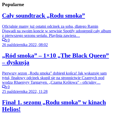
Popularne
Cały soundtrack „Rodu smoka”
Oficjalnie mamy już ostatni odcinek za sobą, dlatego Ramin
Djawadi na swoim koncie w serwisie Spotify udostępnił cały album
z pierwszego sezonu serialu. Playlista zawiera…
0
26 października 2022, 08:02
„Ród smoka” – 1×10 „The Black Queen”
– dyskusja
Pierwszy sezon „Rodu smoka” dobiegł końca! Jak wskazuje sam
tytuł, finałowy odcinek skupił się na stronnictwie Czarnych pod
wodzą Rhaenyry Targaryen. „Czarna Królowa” - oficjalny…
0
25 października 2022, 11:28
Finał 1. sezonu „Rodu smoka” w kinach
Helios!