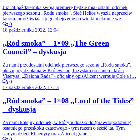
Już 24 października swoją premierę będzie miał ostatni odcinek
pierwszego sezonu „Rodu smoka”. Sieć Helios wyszła naprzeciw
fanom, umożliwiając jego obejrzenie na wielkim ekranie we…
0
18 października 2022, 12:04
„Ród smoka” – 1×09 „The Green
Council” – dyskusja
Za nami przedostatni odcinek pierwszego sezonu „Rodu smoka”,
ukazujący działania w Królewskiej Przystani po śmierci króla
Viserysa. „Zielona Rada” - oficjalny opisAlicent werbuje Cole'a i…
0
17 października 2022, 17:13
„Ród smoka” – 1×08 „Lord of the Tides”
– dyskusja
Za nami kolejny odcinek, w którym doszło do (prawdopodobnie)
ostatniego przeskoku czasowego - tym razem o sześć lat. Tym
samym dzieci Rhaenyry oraz Alicent grane…
0