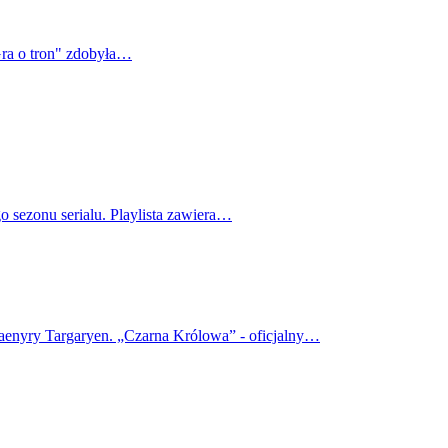
Gra o tron" zdobyła…
o sezonu serialu. Playlista zawiera…
haenyry Targaryen. „Czarna Królowa” - oficjalny…