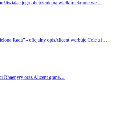
możliwiając jego obejrzenie na wielkim ekranie we…
elona Rada” - oficjalny opisAlicent werbuje Cole'a i…
ci Rhaenyry oraz Alicent grane…