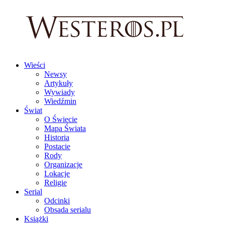
Wieści
Newsy
Artykuły
Wywiady
Wiedźmin
Świat
O Świecie
Mapa Świata
Historia
Postacie
Rody
Organizacje
Lokacje
Religie
Serial
Odcinki
Obsada serialu
Książki