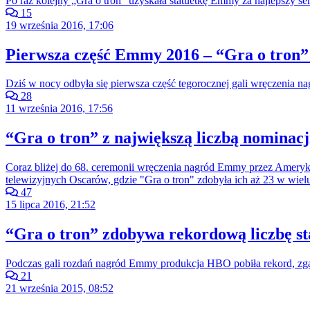
Po raz kolejny „Gra o tron” uzyskała statuetkę Emmy za najlepszy ser
15
19 września 2016, 17:06
Pierwsza część Emmy 2016 – “Gra o tron”
Dziś w nocy odbyła się pierwsza część tegorocznej gali wręczenia n
28
11 września 2016, 17:56
“Gra o tron” z największą liczbą nominac
Coraz bliżej do 68. ceremonii wręczenia nagród Emmy przez Ameryk
telewizyjnych Oscarów, gdzie "Gra o tron" zdobyła ich aż 23 w wiel
47
15 lipca 2016, 21:52
“Gra o tron” zdobywa rekordową liczbę st
Podczas gali rozdań nagród Emmy produkcja HBO pobiła rekord, zgar
21
21 września 2015, 08:52