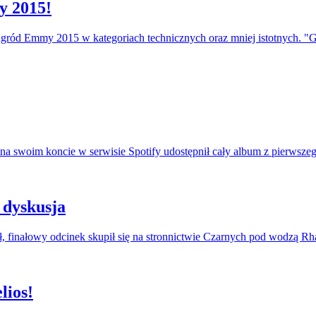
y 2015!
agród Emmy 2015 w kategoriach technicznych oraz mniej istotnych. "
na swoim koncie w serwisie Spotify udostępnił cały album z pierwszeg
 dyskusja
, finałowy odcinek skupił się na stronnictwie Czarnych pod wodzą R
lios!