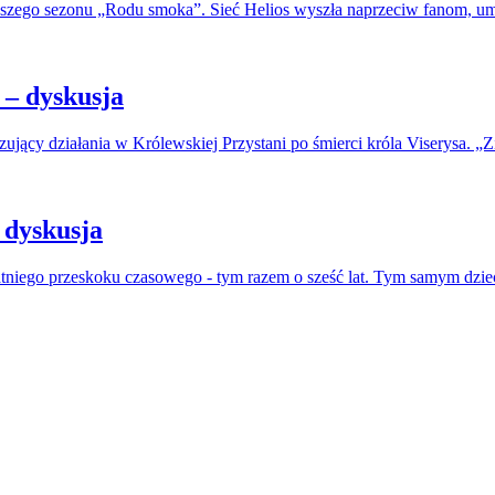
erwszego sezonu „Rodu smoka”. Sieć Helios wyszła naprzeciw fanom, u
– dyskusja
jący działania w Królewskiej Przystani po śmierci króla Viserysa. „Zi
 dyskusja
atniego przeskoku czasowego - tym razem o sześć lat. Tym samym dzie