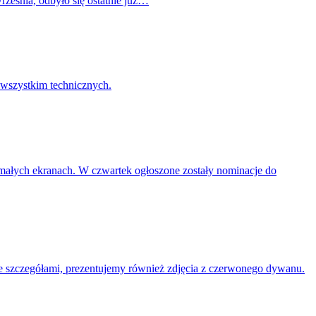
września, odbyło się ostatnie już…
 wszystkim technicznych.
małych ekranach. W czwartek ogłoszone zostały nominacje do
e szczegółami, prezentujemy również zdjęcia z czerwonego dywanu.