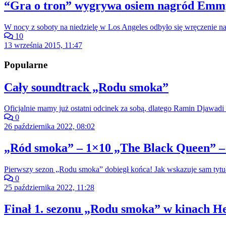
“Gra o tron” wygrywa osiem nagród Emm
W nocy z soboty na niedzielę w Los Angeles odbyło się wręczenie n
10
13 września 2015, 11:47
Popularne
Cały soundtrack „Rodu smoka”
Oficjalnie mamy już ostatni odcinek za sobą, dlatego Ramin Djawadi 
0
26 października 2022, 08:02
„Ród smoka” – 1×10 „The Black Queen” –
Pierwszy sezon „Rodu smoka” dobiegł końca! Jak wskazuje sam tytuł
0
25 października 2022, 11:28
Finał 1. sezonu „Rodu smoka” w kinach He