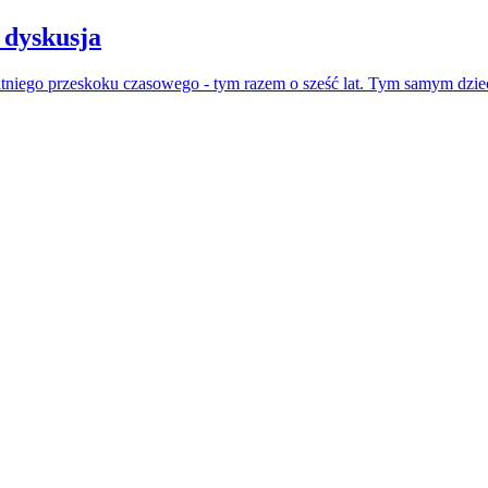
 dyskusja
atniego przeskoku czasowego - tym razem o sześć lat. Tym samym dzie