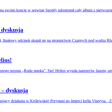
na swoim koncie w serwisie Spotify udostępnił cały album z pierwszeg
 dyskusja
, finałowy odcinek skupił się na stronnictwie Czarnych pod wodzą R
lios!
erwszego sezonu „Rodu smoka”. Sieć Helios wyszła naprzeciw fanom, u
– dyskusja
jący działania w Królewskiej Przystani po śmierci króla Viserysa. „Zi