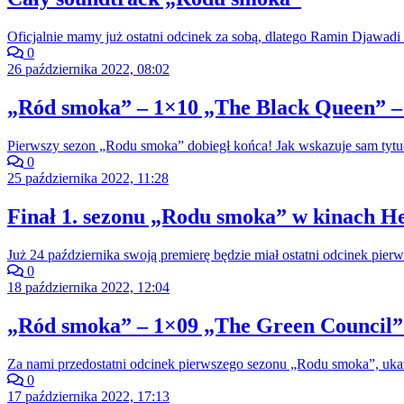
Oficjalnie mamy już ostatni odcinek za sobą, dlatego Ramin Djawadi 
0
26 października 2022, 08:02
„Ród smoka” – 1×10 „The Black Queen” –
Pierwszy sezon „Rodu smoka” dobiegł końca! Jak wskazuje sam tytuł
0
25 października 2022, 11:28
Finał 1. sezonu „Rodu smoka” w kinach He
Już 24 października swoją premierę będzie miał ostatni odcinek pi
0
18 października 2022, 12:04
„Ród smoka” – 1×09 „The Green Council” 
Za nami przedostatni odcinek pierwszego sezonu „Rodu smoka”, ukazu
0
17 października 2022, 17:13