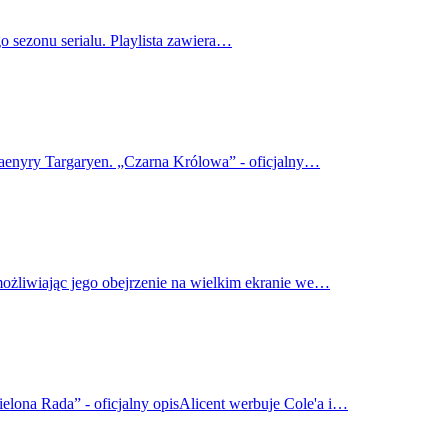
o sezonu serialu. Playlista zawiera…
haenyry Targaryen. „Czarna Królowa” - oficjalny…
możliwiając jego obejrzenie na wielkim ekranie we…
elona Rada” - oficjalny opisAlicent werbuje Cole'a i…