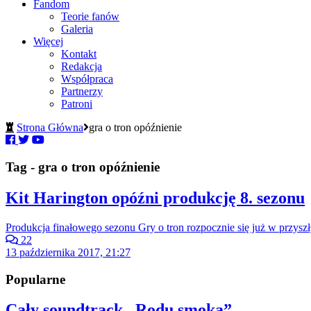
Fandom
Teorie fanów
Galeria
Więcej
Kontakt
Redakcja
Współpraca
Partnerzy
Patroni
Strona Główna
gra o tron opóźnienie
Tag - gra o tron opóźnienie
Kit Harington opóźni produkcję 8. sezonu
Produkcja finałowego sezonu Gry o tron rozpocznie się już w przysz
22
13 października 2017, 21:27
Popularne
Cały soundtrack „Rodu smoka”