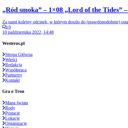
„Ród smoka” – 1×08 „Lord of the Tides” –
Za nami kolejny odcinek, w którym doszło do (prawdopodobnie) ost
0
10 października 2022, 14:48
Westeros.pl
Strona Główna
Wieści
Redakcja
Współpraca
Partnerzy
Kontakt
Gra o Tron
Mapa świata
Rody
Postacie
Lokacje
Organizacje