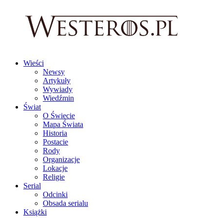
Wieści
Newsy
Artykuły
Wywiady
Wiedźmin
Świat
O Świecie
Mapa Świata
Historia
Postacie
Rody
Organizacje
Lokacje
Religie
Serial
Odcinki
Obsada serialu
Książki