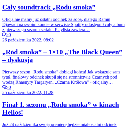
Cały soundtrack „Rodu smoka”
Oficjalnie mamy już ostatni odcinek za sobą, dlatego Ramin
Djawadi na swoim koncie w serwisie Spotify udostępnił cały album
z pierwszego sezonu serialu. Playlista zawiera…
0
26 października 2022, 08:02
„Ród smoka” – 1×10 „The Black Queen”
– dyskusja
Pierwszy sezon „Rodu smoka” dobiegł końca! Jak wskazuje sam
tytuł, finałowy odcinek skupił się na stronnictwie Czarnych pod
wodzą Rhaenyry Targaryen. „Czarna Królowa” - oficjalny…
0
25 października 2022, 11:28
Finał 1. sezonu „Rodu smoka” w kinach
Helios!
Już 24 października swoją premierę będzie miał ostatni odcinek