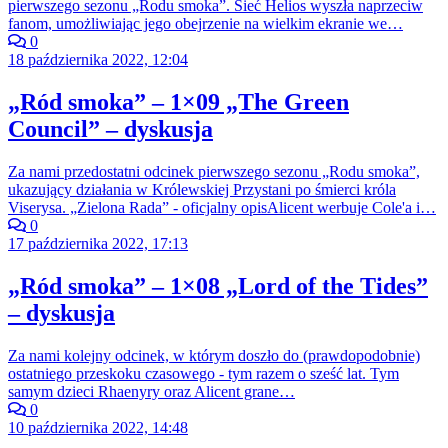
pierwszego sezonu „Rodu smoka”. Sieć Helios wyszła naprzeciw
fanom, umożliwiając jego obejrzenie na wielkim ekranie we…
0
18 października 2022, 12:04
„Ród smoka” – 1×09 „The Green
Council” – dyskusja
Za nami przedostatni odcinek pierwszego sezonu „Rodu smoka”,
ukazujący działania w Królewskiej Przystani po śmierci króla
Viserysa. „Zielona Rada” - oficjalny opisAlicent werbuje Cole'a i…
0
17 października 2022, 17:13
„Ród smoka” – 1×08 „Lord of the Tides”
– dyskusja
Za nami kolejny odcinek, w którym doszło do (prawdopodobnie)
ostatniego przeskoku czasowego - tym razem o sześć lat. Tym
samym dzieci Rhaenyry oraz Alicent grane…
0
10 października 2022, 14:48