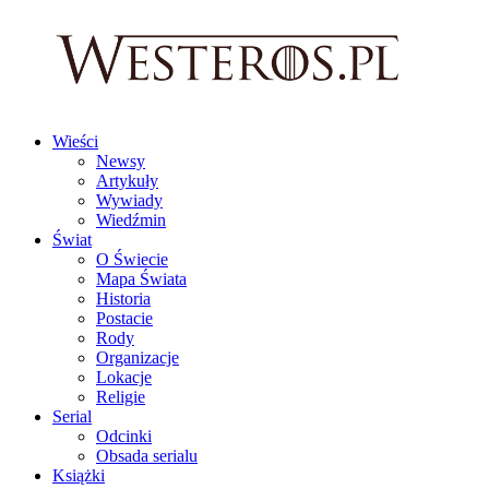
Wieści
Newsy
Artykuły
Wywiady
Wiedźmin
Świat
O Świecie
Mapa Świata
Historia
Postacie
Rody
Organizacje
Lokacje
Religie
Serial
Odcinki
Obsada serialu
Książki