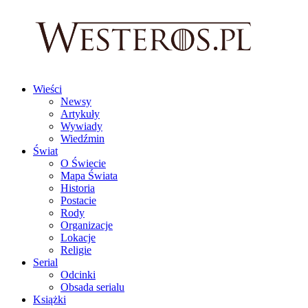
Wieści
Newsy
Artykuły
Wywiady
Wiedźmin
Świat
O Świecie
Mapa Świata
Historia
Postacie
Rody
Organizacje
Lokacje
Religie
Serial
Odcinki
Obsada serialu
Książki