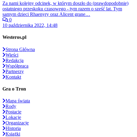
Za nami kolejny odcinek, w którym doszło do (prawdopodobnie)
ostatniego przeskoku czasowego - tym razem o sześć lat. Tym
samym dzieci Rhaenyry oraz Alicent grane…
0
10 października 2022, 14:48
Westeros.pl
Strona Główna
Wieści
Redakcja
Współpraca
Partnerzy
Kontakt
Gra o Tron
Mapa świata
Rody
Postacie
Lokacje
Organizacje
Historia
Książki