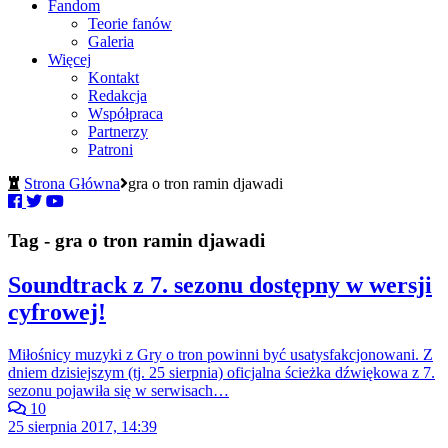
Fandom
Teorie fanów
Galeria
Więcej
Kontakt
Redakcja
Współpraca
Partnerzy
Patroni
Strona Główna
gra o tron ramin djawadi
Tag - gra o tron ramin djawadi
Soundtrack z 7. sezonu dostępny w wersji
cyfrowej!
Miłośnicy muzyki z Gry o tron powinni być usatysfakcjonowani. Z
dniem dzisiejszym (tj. 25 sierpnia) oficjalna ścieżka dźwiękowa z 7.
sezonu pojawiła się w serwisach…
10
25 sierpnia 2017, 14:39