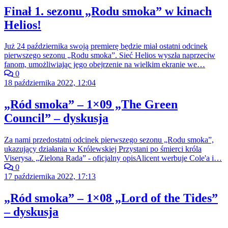
Finał 1. sezonu „Rodu smoka” w kinach
Helios!
Już 24 października swoją premierę będzie miał ostatni odcinek
pierwszego sezonu „Rodu smoka”. Sieć Helios wyszła naprzeciw
fanom, umożliwiając jego obejrzenie na wielkim ekranie we…
0
18 października 2022, 12:04
„Ród smoka” – 1×09 „The Green
Council” – dyskusja
Za nami przedostatni odcinek pierwszego sezonu „Rodu smoka”,
ukazujący działania w Królewskiej Przystani po śmierci króla
Viserysa. „Zielona Rada” - oficjalny opisAlicent werbuje Cole'a i…
0
17 października 2022, 17:13
„Ród smoka” – 1×08 „Lord of the Tides”
– dyskusja