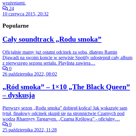
wrażeniami.
24
10 czerwca 2015, 20:32
Popularne
Cały soundtrack „Rodu smoka”
Oficjalnie mamy już ostatni odcinek za sobą, dlatego Ramin
Djawadi na swoim koncie w serwisie Spotify udostępnił cały album
z pierwszego sezonu serialu. Playlista zawiera…
0
26 października 2022, 08:02
„Ród smoka” – 1×10 „The Black Queen”
– dyskusja
Pierwszy sezon „Rodu smoka” dobiegł końca! Jak wskazuje sam
tytuł, finałowy odcinek skupił się na stronnictwie Czarnych pod
wodzą Rhaenyry Targaryen. „Czarna Królowa” - oficjalny…
0
25 października 2022, 11:28