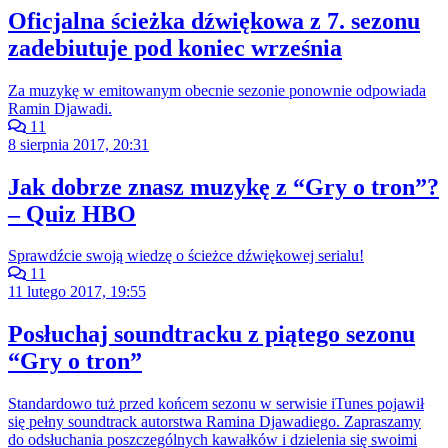
Oficjalna ścieżka dźwiękowa z 7. sezonu
zadebiutuje pod koniec września
Za muzykę w emitowanym obecnie sezonie ponownie odpowiada
Ramin Djawadi.
11
8 sierpnia 2017, 20:31
Jak dobrze znasz muzykę z “Gry o tron”?
– Quiz HBO
Sprawdźcie swoją wiedzę o ścieżce dźwiękowej serialu!
11
11 lutego 2017, 19:55
Posłuchaj soundtracku z piątego sezonu
“Gry o tron”
Standardowo tuż przed końcem sezonu w serwisie iTunes pojawił
się pełny soundtrack autorstwa Ramina Djawadiego. Zapraszamy
do odsłuchania poszczególnych kawałków i dzielenia się swoimi