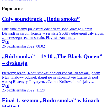
Popularne
Cały soundtrack „Rodu smoka”
Oficjalnie mamy już ostatni odcinek za sobą, dlatego Ramin
Djawadi na swoim koncie w serwisie Spotify udostępnił cały album
z pierwszego sezonu serialu. Playlista zawiera…
0
26 października 2022, 08:02
„Ród smoka” – 1×10 „The Black Queen”
– dyskusja
Pierwszy sezon „Rodu smoka” dobiegł końca! Jak wskazuje sam
tytuł, finałowy odcinek skupił się na stronnictwie Czarnych pod
wodzą Rhaenyry Targaryen. „Czarna Królowa” - oficjalny…
0
25 października 2022, 11:28
Finał 1. sezonu „Rodu smoka” w kinach
Helios!