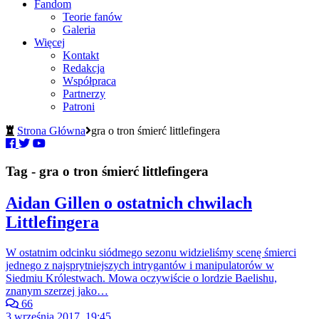
Fandom
Teorie fanów
Galeria
Więcej
Kontakt
Redakcja
Współpraca
Partnerzy
Patroni
Strona Główna
gra o tron śmierć littlefingera
Tag - gra o tron śmierć littlefingera
Aidan Gillen o ostatnich chwilach
Littlefingera
W ostatnim odcinku siódmego sezonu widzieliśmy scenę śmierci
jednego z najsprytniejszych intrygantów i manipulatorów w
Siedmiu Królestwach. Mowa oczywiście o lordzie Baelishu,
znanym szerzej jako…
66
3 września 2017, 19:45