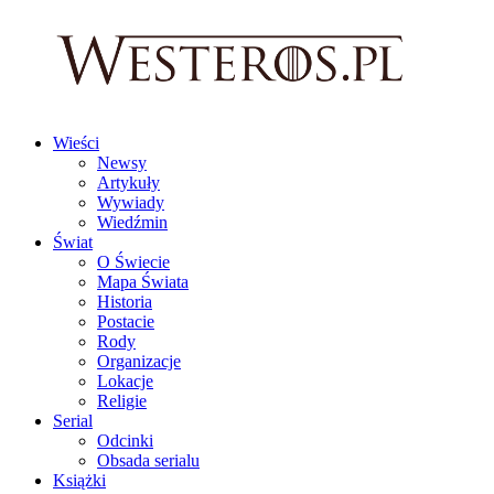
Wieści
Newsy
Artykuły
Wywiady
Wiedźmin
Świat
O Świecie
Mapa Świata
Historia
Postacie
Rody
Organizacje
Lokacje
Religie
Serial
Odcinki
Obsada serialu
Książki