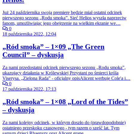
Już 24 października swoją premierę będzie miał ostatni odcinek
pierwszego sezonu „Rodu smoka”. Sieć Helios wyszła naprzeciw
fanom, umożliwiając jego obejrzenie na wielkim ekranie we…
0
18 października 2022, 12:04
„Ród smoka” – 1×09 „The Green
Council” – dyskusja
Za nami przedostatni odcinek pierwszego sezonu „Rodu smoka”,
ukazujący działania w Królewskiej Przystani po śmierci króla
Viserysa. „Zielona Rada” - oficjalny opisAlicent werbuje Cole'a i…
0
17 października 2022, 17:13
„Ród smoka” – 1×08 „Lord of the Tides”
– dyskusja
Za nami kolejny odcinek, w którym doszło do (prawdopodobnie)
ostatniego przeskoku czasowego - tym razem o sześć lat. Tym
samym dzieci Rhaenyry oraz Alicent grane…