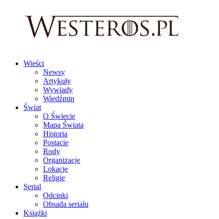
Wieści
Newsy
Artykuły
Wywiady
Wiedźmin
Świat
O Świecie
Mapa Świata
Historia
Postacie
Rody
Organizacje
Lokacje
Religie
Serial
Odcinki
Obsada serialu
Książki