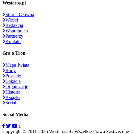
Westeros.pl
Strona Główna
Wieści
Redakcja
Współpraca
Partnerzy
Kontakt
Gra o Tron
Mapa świata
Rody
Postacie
Lokacje
Organizacje
Historia
Książki
Serial
Social Media
a
Copyright © 2011-2026 Westeros.pl / Wszelkie Prawa Zastrzeżone