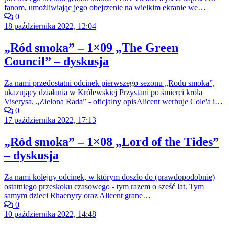
fanom, umożliwiając jego obejrzenie na wielkim ekranie we…
0
18 października 2022, 12:04
„Ród smoka” – 1×09 „The Green
Council” – dyskusja
Za nami przedostatni odcinek pierwszego sezonu „Rodu smoka”,
ukazujący działania w Królewskiej Przystani po śmierci króla
Viserysa. „Zielona Rada” - oficjalny opisAlicent werbuje Cole'a i…
0
17 października 2022, 17:13
„Ród smoka” – 1×08 „Lord of the Tides”
– dyskusja
Za nami kolejny odcinek, w którym doszło do (prawdopodobnie)
ostatniego przeskoku czasowego - tym razem o sześć lat. Tym
samym dzieci Rhaenyry oraz Alicent grane…
0
10 października 2022, 14:48