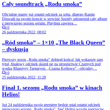
Cały soundtrack „Rodu smoka”
Oficjalnie mamy już ostatni odcinek za sobą, dlatego Ramin
Djawadi na swoim koncie w serwisie Spotify udostępnił cały album
z pierwszego sezonu serialu. Playlista zawiera…
0
26 października 2022, 08:02
„Ród smoka” – 1×10 „The Black Queen”
– dyskusja
Pierwszy sezon „Rodu smoka” dobiegł końca! Jak wskazuje sam
tytuł, finałowy odcinek skupił się na stronnictwie Czarnych pod
wodzą Rhaenyry Targaryen. „Czarna Królowa” - oficjalny…
0
25 października 2022, 11:28
Finał 1. sezonu „Rodu smoka” w kinach
Helios!
Już 24 października swoją premierę będzie miał ostatni odcinek
pierwszego sezonu „Rodu smoka”. Sieć Helios wyszła naprzeciw