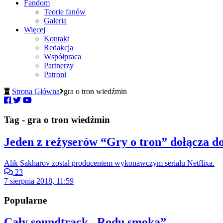
Fandom
Teorie fanów
Galeria
Więcej
Kontakt
Redakcja
Współpraca
Partnerzy
Patroni
Strona Główna
gra o tron wiedźmin
Tag - gra o tron wiedźmin
Jeden z reżyserów “Gry o tron” dołącza 
Alik Sakharov został producentem wykonawczym serialu Netflixa.
23
7 sierpnia 2018, 11:59
Popularne
Cały soundtrack „Rodu smoka”