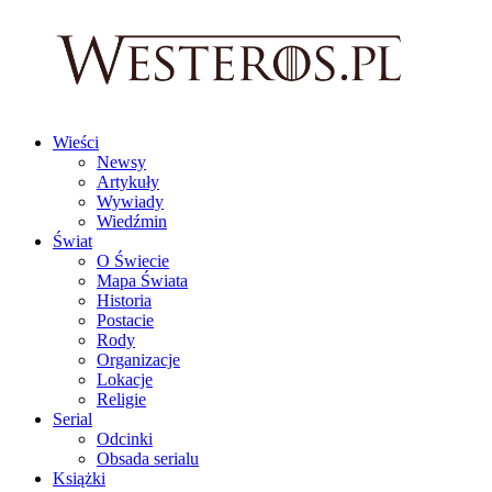
Wieści
Newsy
Artykuły
Wywiady
Wiedźmin
Świat
O Świecie
Mapa Świata
Historia
Postacie
Rody
Organizacje
Lokacje
Religie
Serial
Odcinki
Obsada serialu
Książki