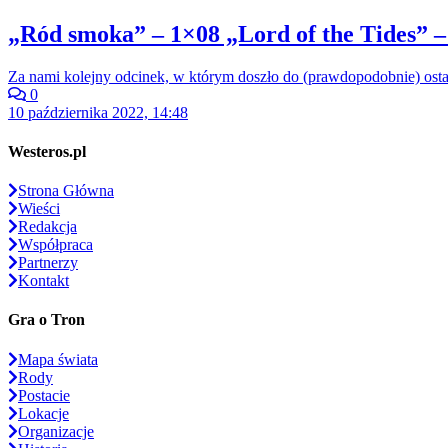
„Ród smoka” – 1×08 „Lord of the Tides” –
Za nami kolejny odcinek, w którym doszło do (prawdopodobnie) ost
0
10 października 2022, 14:48
Westeros.pl
Strona Główna
Wieści
Redakcja
Współpraca
Partnerzy
Kontakt
Gra o Tron
Mapa świata
Rody
Postacie
Lokacje
Organizacje