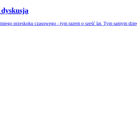
 dyskusja
atniego przeskoku czasowego - tym razem o sześć lat. Tym samym dzie