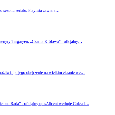
o sezonu serialu. Playlista zawiera…
haenyry Targaryen. „Czarna Królowa” - oficjalny…
możliwiając jego obejrzenie na wielkim ekranie we…
elona Rada” - oficjalny opisAlicent werbuje Cole'a i…