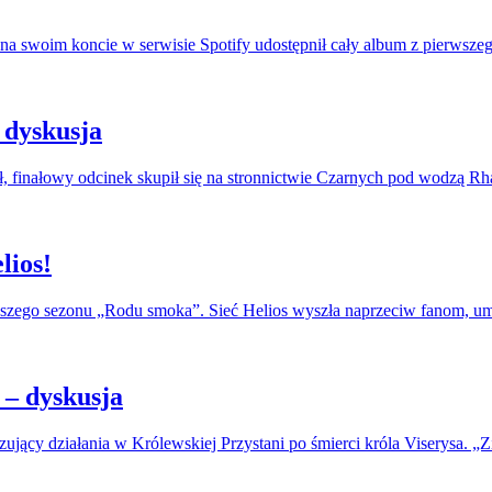
na swoim koncie w serwisie Spotify udostępnił cały album z pierwszeg
 dyskusja
, finałowy odcinek skupił się na stronnictwie Czarnych pod wodzą R
lios!
erwszego sezonu „Rodu smoka”. Sieć Helios wyszła naprzeciw fanom, u
– dyskusja
jący działania w Królewskiej Przystani po śmierci króla Viserysa. „Zi