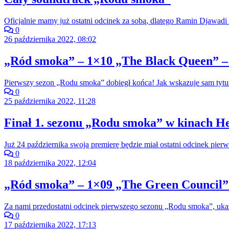
Oficjalnie mamy już ostatni odcinek za sobą, dlatego Ramin Djawadi 
0
26 października 2022, 08:02
„Ród smoka” – 1×10 „The Black Queen” –
Pierwszy sezon „Rodu smoka” dobiegł końca! Jak wskazuje sam tytuł
0
25 października 2022, 11:28
Finał 1. sezonu „Rodu smoka” w kinach He
Już 24 października swoją premierę będzie miał ostatni odcinek pi
0
18 października 2022, 12:04
„Ród smoka” – 1×09 „The Green Council” 
Za nami przedostatni odcinek pierwszego sezonu „Rodu smoka”, ukazu
0
17 października 2022, 17:13