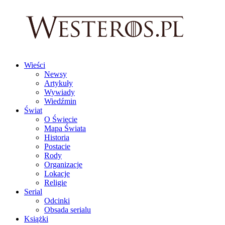
Wieści
Newsy
Artykuły
Wywiady
Wiedźmin
Świat
O Świecie
Mapa Świata
Historia
Postacie
Rody
Organizacje
Lokacje
Religie
Serial
Odcinki
Obsada serialu
Książki