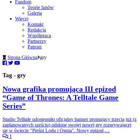
Fandom
Teorie fanów
Galeria
Więcej
Kontakt
Redakcja
Współpraca
Partnerzy
Patroni
Strona Główna
gry
Tag - gry
Nowa grafika promująca III epizod
“Game of Thrones: A Telltale Game
Series”
Studio Telltale udostępniło oficjalny banner promujący trzecią już (z
zaplanowanych sześciu) odsłonę swojej nowej gry rozgrywającej
się w świecie "Pieśni Lodu i Ognia". Nowy epizod,…
1