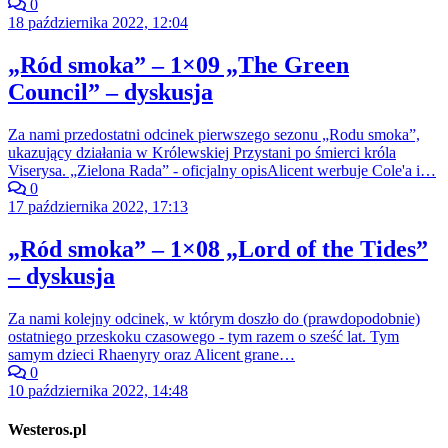
0
18 października 2022, 12:04
„Ród smoka” – 1×09 „The Green
Council” – dyskusja
Za nami przedostatni odcinek pierwszego sezonu „Rodu smoka”,
ukazujący działania w Królewskiej Przystani po śmierci króla
Viserysa. „Zielona Rada” - oficjalny opisAlicent werbuje Cole'a i…
0
17 października 2022, 17:13
„Ród smoka” – 1×08 „Lord of the Tides”
– dyskusja
Za nami kolejny odcinek, w którym doszło do (prawdopodobnie)
ostatniego przeskoku czasowego - tym razem o sześć lat. Tym
samym dzieci Rhaenyry oraz Alicent grane…
0
10 października 2022, 14:48
Westeros.pl