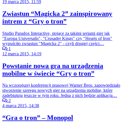
19 marca 2015, 11:59
Zwiastun “Magicka 2” zainspirowany
intrem z “Gry o tron”
Studio Paradox Interactive, stojące za takimi seriami gier jak
"Europa Universalis", "Crusader Kings" czy "Hearts of Iron"
wypuściło zwiastun "Magicka 2" - czyli drugiej części…
1
12 marca 2015, 14:19
Powstanie nowa gra na urządzenia
mobilne w świecie “Gry o tron”
Na wczorajszej konferencji prasowej Warner Bros. zapowiedziało
stworzenie szeregu nowych gier na urządzenia mobilne, które
zadebiutują jeszcze w tym roku. Jedną z nich będzie aplikacja…
2
4 marca 2015, 14:38
“Gra o tron” – Monopol