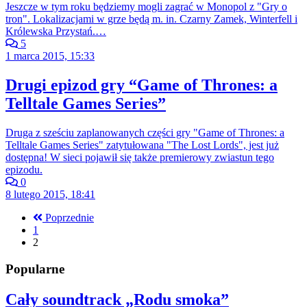
Jeszcze w tym roku będziemy mogli zagrać w Monopol z "Gry o
tron". Lokalizacjami w grze będą m. in. Czarny Zamek, Winterfell i
Królewska Przystań.…
5
1 marca 2015, 15:33
Drugi epizod gry “Game of Thrones: a
Telltale Games Series”
Druga z sześciu zaplanowanych części gry "Game of Thrones: a
Telltale Games Series" zatytułowana "The Lost Lords", jest już
dostępna! W sieci pojawił się także premierowy zwiastun tego
epizodu.
0
8 lutego 2015, 18:41
Poprzednie
1
2
Popularne
Cały soundtrack „Rodu smoka”