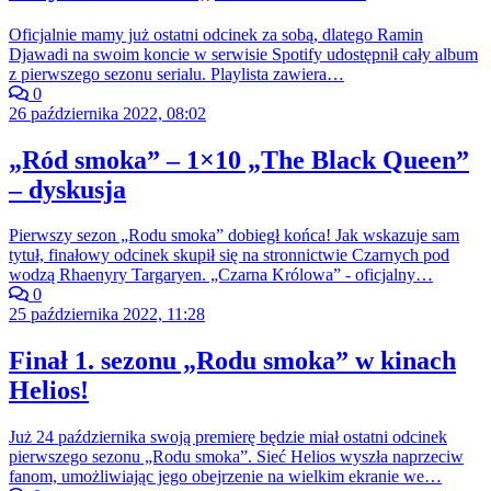
Oficjalnie mamy już ostatni odcinek za sobą, dlatego Ramin
Djawadi na swoim koncie w serwisie Spotify udostępnił cały album
z pierwszego sezonu serialu. Playlista zawiera…
0
26 października 2022, 08:02
„Ród smoka” – 1×10 „The Black Queen”
– dyskusja
Pierwszy sezon „Rodu smoka” dobiegł końca! Jak wskazuje sam
tytuł, finałowy odcinek skupił się na stronnictwie Czarnych pod
wodzą Rhaenyry Targaryen. „Czarna Królowa” - oficjalny…
0
25 października 2022, 11:28
Finał 1. sezonu „Rodu smoka” w kinach
Helios!
Już 24 października swoją premierę będzie miał ostatni odcinek
pierwszego sezonu „Rodu smoka”. Sieć Helios wyszła naprzeciw
fanom, umożliwiając jego obejrzenie na wielkim ekranie we…