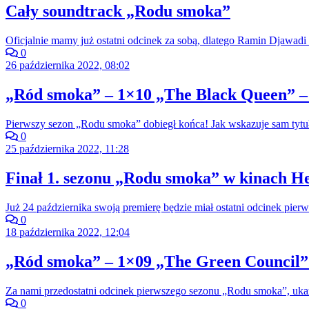
Cały soundtrack „Rodu smoka”
Oficjalnie mamy już ostatni odcinek za sobą, dlatego Ramin Djawadi 
0
26 października 2022, 08:02
„Ród smoka” – 1×10 „The Black Queen” –
Pierwszy sezon „Rodu smoka” dobiegł końca! Jak wskazuje sam tytuł
0
25 października 2022, 11:28
Finał 1. sezonu „Rodu smoka” w kinach He
Już 24 października swoją premierę będzie miał ostatni odcinek pi
0
18 października 2022, 12:04
„Ród smoka” – 1×09 „The Green Council” 
Za nami przedostatni odcinek pierwszego sezonu „Rodu smoka”, ukazu
0