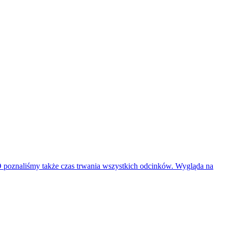
poznaliśmy także czas trwania wszystkich odcinków. Wygląda na