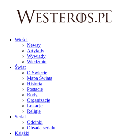
Wieści
Newsy
Artykuły
Wywiady
Wiedźmin
Świat
O Świecie
Mapa Świata
Historia
Postacie
Rody
Organizacje
Lokacje
Religie
Serial
Odcinki
Obsada serialu
Książki