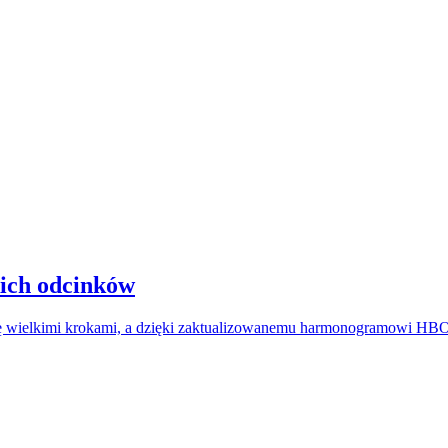
ich odcinków
ę wielkimi krokami, a dzięki zaktualizowanemu harmonogramowi HBO 