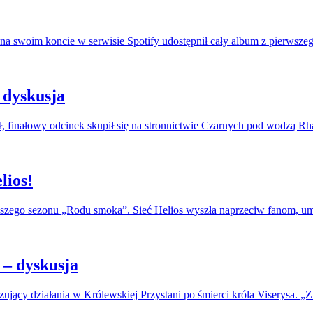
na swoim koncie w serwisie Spotify udostępnił cały album z pierwszeg
 dyskusja
, finałowy odcinek skupił się na stronnictwie Czarnych pod wodzą R
lios!
erwszego sezonu „Rodu smoka”. Sieć Helios wyszła naprzeciw fanom, u
– dyskusja
jący działania w Królewskiej Przystani po śmierci króla Viserysa. „Zi