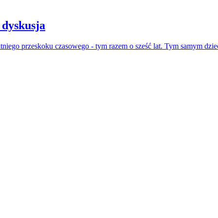
 dyskusja
atniego przeskoku czasowego - tym razem o sześć lat. Tym samym dzie