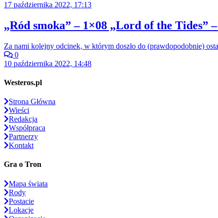
17 października 2022, 17:13
„Ród smoka” – 1×08 „Lord of the Tides” –
Za nami kolejny odcinek, w którym doszło do (prawdopodobnie) ost
0
10 października 2022, 14:48
Westeros.pl
Strona Główna
Wieści
Redakcja
Współpraca
Partnerzy
Kontakt
Gra o Tron
Mapa świata
Rody
Postacie
Lokacje