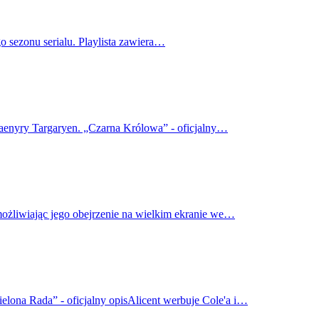
o sezonu serialu. Playlista zawiera…
haenyry Targaryen. „Czarna Królowa” - oficjalny…
możliwiając jego obejrzenie na wielkim ekranie we…
elona Rada” - oficjalny opisAlicent werbuje Cole'a i…