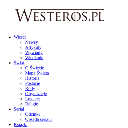
Wieści
Newsy
Artykuły
Wywiady
Wiedźmin
Świat
O Świecie
Mapa Świata
Historia
Postacie
Rody
Organizacje
Lokacje
Religie
Serial
Odcinki
Obsada serialu
Książki