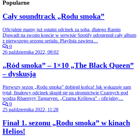
Popularne
Cały soundtrack „Rodu smoka”
Oficjalnie mamy już ostatni odcinek za sobą, dlatego Ramin
Djawadi na swoim koncie w serwisie Spotify udostępnił cały album
z pierwszego sezonu serialu. Playlista zawiera…
0
26 października 2022, 08:02
„Ród smoka” – 1×10 „The Black Queen”
– dyskusja
Pierwszy sezon „Rodu smoka” dobiegł końca! Jak wskazuje sam
tytuł, finałowy odcinek skupił się na stronnictwie Czarnych pod
wodzą Rhaenyry Targaryen. „Czarna Królowa” - oficjalny…
0
25 października 2022, 11:28
Finał 1. sezonu „Rodu smoka” w kinach
Helios!