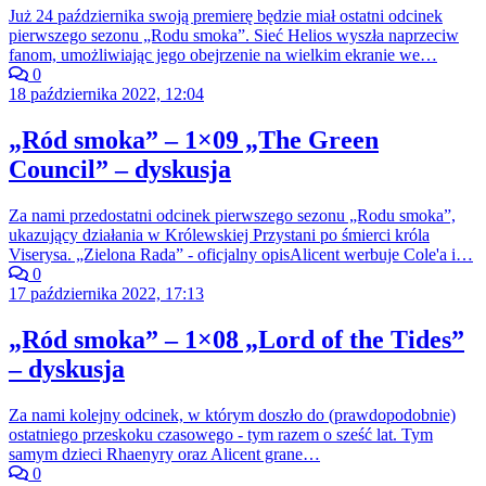
Już 24 października swoją premierę będzie miał ostatni odcinek
pierwszego sezonu „Rodu smoka”. Sieć Helios wyszła naprzeciw
fanom, umożliwiając jego obejrzenie na wielkim ekranie we…
0
18 października 2022, 12:04
„Ród smoka” – 1×09 „The Green
Council” – dyskusja
Za nami przedostatni odcinek pierwszego sezonu „Rodu smoka”,
ukazujący działania w Królewskiej Przystani po śmierci króla
Viserysa. „Zielona Rada” - oficjalny opisAlicent werbuje Cole'a i…
0
17 października 2022, 17:13
„Ród smoka” – 1×08 „Lord of the Tides”
– dyskusja
Za nami kolejny odcinek, w którym doszło do (prawdopodobnie)
ostatniego przeskoku czasowego - tym razem o sześć lat. Tym
samym dzieci Rhaenyry oraz Alicent grane…
0