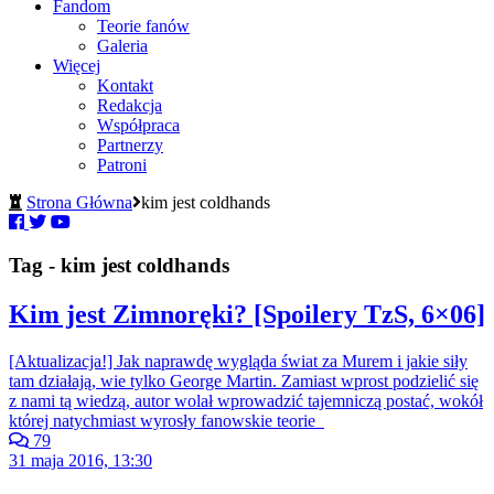
Fandom
Teorie fanów
Galeria
Więcej
Kontakt
Redakcja
Współpraca
Partnerzy
Patroni
Strona Główna
kim jest coldhands
Tag - kim jest coldhands
Kim jest Zimnoręki? [Spoilery TzS, 6×06]
[Aktualizacja!] Jak naprawdę wygląda świat za Murem i jakie siły
tam działają, wie tylko George Martin. Zamiast wprost podzielić się
z nami tą wiedzą, autor wolał wprowadzić tajemniczą postać, wokół
której natychmiast wyrosły fanowskie teorie
79
31 maja 2016, 13:30