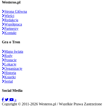
Westeros.pl
Strona Główna
Wieści
Redakcja
Współpraca
Partnerzy
Kontakt
Gra o Tron
Mapa świata
Rody
Postacie
Lokacje
Organizacje
Historia
Książki
Serial
Social Media
a
Copyright © 2011-2026 Westeros.pl / Wszelkie Prawa Zastrzeżone