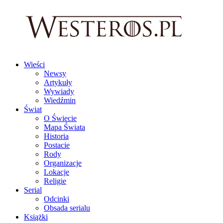
Wieści
Newsy
Artykuły
Wywiady
Wiedźmin
Świat
O Świecie
Mapa Świata
Historia
Postacie
Rody
Organizacje
Lokacje
Religie
Serial
Odcinki
Obsada serialu
Książki