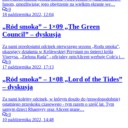
fanom, umożliwiając jego obejrzenie na wielkim ekranie we…
0
18 października 2022, 12:04
„Ród smoka” – 1×09 „The Green
Council” – dyskusja
Za nami przedostatni odcinek pierwszego sezonu „Rodu smoka”,
ukazujący działania w Królewskiej Przystani po śmierci króla
Viserysa. „Zielona Rada” - oficjalny opisAlicent werbuje Cole'a i…
0
17 października 2022, 17:13
„Ród smoka” – 1×08 „Lord of the Tides”
– dyskusja
Za nami kolejny odcinek, w którym doszło do (prawdopodobnie)
ostatniego przeskoku czasowego - tym razem o sześć lat. Tym
samym dzieci Rhaenyry oraz Alicent grane…
0
10 października 2022, 14:48