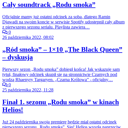
Cały soundtrack „Rodu smoka”
Oficjalnie mamy już ostatni odcinek za sobą, dlatego Ramin
Djawadi na swoim koncie w serwisie Spotify udostępnił cały album
z pierwszego sezonu serialu. Playlista zawiera…
0
26 października 2022, 08:02
„Ród smoka” – 1×10 „The Black Queen”
– dyskusja
Pierwszy sezon „Rodu smoka” dobiegł końca! Jak wskazuje sam
tytuł, finałowy odcinek skupił się na stronnictwie Czarnych pod
wodzą Rhaenyry Targaryen. „Czarna Królowa” - oficjalny…
0
25 października 2022, 11:28
Finał 1. sezonu „Rodu smoka” w kinach
Helios!
Już 24 października swoją premierę będzie miał ostatni odcinek
pierwszego sezonu „Rodu smoka”. Sieć Helios wyszła naprzeciw