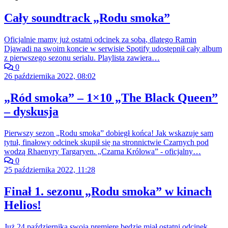
Cały soundtrack „Rodu smoka”
Oficjalnie mamy już ostatni odcinek za sobą, dlatego Ramin
Djawadi na swoim koncie w serwisie Spotify udostępnił cały album
z pierwszego sezonu serialu. Playlista zawiera…
0
26 października 2022, 08:02
„Ród smoka” – 1×10 „The Black Queen”
– dyskusja
Pierwszy sezon „Rodu smoka” dobiegł końca! Jak wskazuje sam
tytuł, finałowy odcinek skupił się na stronnictwie Czarnych pod
wodzą Rhaenyry Targaryen. „Czarna Królowa” - oficjalny…
0
25 października 2022, 11:28
Finał 1. sezonu „Rodu smoka” w kinach
Helios!
Już 24 października swoją premierę będzie miał ostatni odcinek