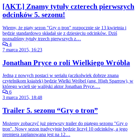
[AKT.] Znamy tytuły czterech pierwszych
odcinków 5. sezonu!
Wiemy, że piąty sezon "Gry o tron" rozpocznie się 13 kwietnia i
będzie standardowo składał się z dziesięciu odcinków. Dziś
poznaliśmy tytuły trzech pierwszych z…
4
7 marca 2015, 16:23
Jonathan Pryce o roli Wielkiego Wróbla
Jedną z nowych postaci w serialu (aczkolwiek dobrze znaną
czytelnikom książek) będzie Wielki Wróbel (ang. High Sparrow), w
którego wcieli się walijski aktor Jonathan Pryce.…
6
3 marca 2015, 18:48
Trailer 5. sezonu “Gry o tron”
Możemy zobaczyć już pierwszy trailer do piątego sezonu "Gry o
tron". Nowy sezon tradycyjnie będzie liczył 10 odcinków, a jego
premiera zaplanowana jest na 12…