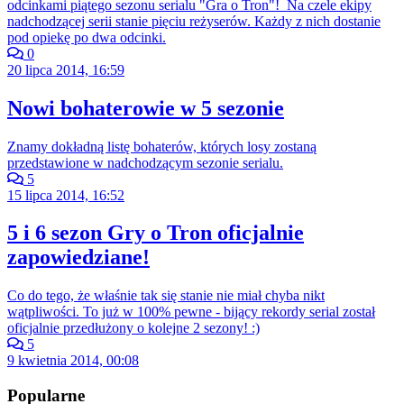
odcinkami piątego sezonu serialu "Gra o Tron"! Na czele ekipy
nadchodzącej serii stanie pięciu reżyserów. Każdy z nich dostanie
pod opiekę po dwa odcinki.
0
20 lipca 2014, 16:59
Nowi bohaterowie w 5 sezonie
Znamy dokładną listę bohaterów, których losy zostaną
przedstawione w nadchodzącym sezonie serialu.
5
15 lipca 2014, 16:52
5 i 6 sezon Gry o Tron oficjalnie
zapowiedziane!
Co do tego, że właśnie tak się stanie nie miał chyba nikt
wątpliwości. To już w 100% pewne - bijący rekordy serial został
oficjalnie przedłużony o kolejne 2 sezony! :)
5
9 kwietnia 2014, 00:08
Popularne