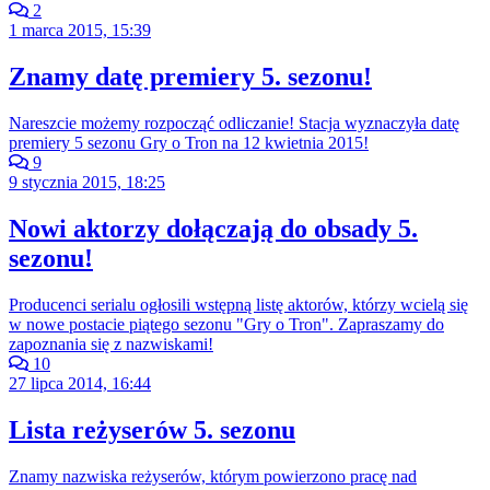
2
1 marca 2015, 15:39
Znamy datę premiery 5. sezonu!
Nareszcie możemy rozpocząć odliczanie! Stacja wyznaczyła datę
premiery 5 sezonu Gry o Tron na 12 kwietnia 2015!
9
9 stycznia 2015, 18:25
Nowi aktorzy dołączają do obsady 5.
sezonu!
Producenci serialu ogłosili wstępną listę aktorów, którzy wcielą się
w nowe postacie piątego sezonu "Gry o Tron". Zapraszamy do
zapoznania się z nazwiskami!
10
27 lipca 2014, 16:44
Lista reżyserów 5. sezonu
Znamy nazwiska reżyserów, którym powierzono pracę nad