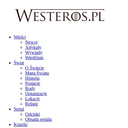
Wieści
Newsy
Artykuły
Wywiady
Wiedźmin
Świat
O Świecie
Mapa Świata
Historia
Postacie
Rody
Organizacje
Lokacje
Religie
Serial
Odcinki
Obsada serialu
Książki