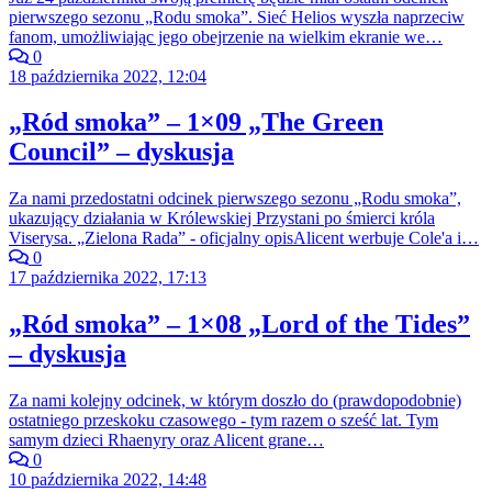
pierwszego sezonu „Rodu smoka”. Sieć Helios wyszła naprzeciw
fanom, umożliwiając jego obejrzenie na wielkim ekranie we…
0
18 października 2022, 12:04
„Ród smoka” – 1×09 „The Green
Council” – dyskusja
Za nami przedostatni odcinek pierwszego sezonu „Rodu smoka”,
ukazujący działania w Królewskiej Przystani po śmierci króla
Viserysa. „Zielona Rada” - oficjalny opisAlicent werbuje Cole'a i…
0
17 października 2022, 17:13
„Ród smoka” – 1×08 „Lord of the Tides”
– dyskusja
Za nami kolejny odcinek, w którym doszło do (prawdopodobnie)
ostatniego przeskoku czasowego - tym razem o sześć lat. Tym
samym dzieci Rhaenyry oraz Alicent grane…
0
10 października 2022, 14:48