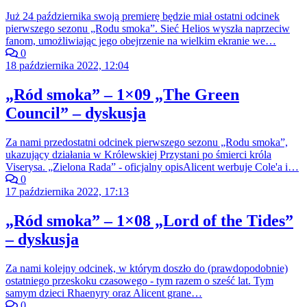
Już 24 października swoją premierę będzie miał ostatni odcinek
pierwszego sezonu „Rodu smoka”. Sieć Helios wyszła naprzeciw
fanom, umożliwiając jego obejrzenie na wielkim ekranie we…
0
18 października 2022, 12:04
„Ród smoka” – 1×09 „The Green
Council” – dyskusja
Za nami przedostatni odcinek pierwszego sezonu „Rodu smoka”,
ukazujący działania w Królewskiej Przystani po śmierci króla
Viserysa. „Zielona Rada” - oficjalny opisAlicent werbuje Cole'a i…
0
17 października 2022, 17:13
„Ród smoka” – 1×08 „Lord of the Tides”
– dyskusja
Za nami kolejny odcinek, w którym doszło do (prawdopodobnie)
ostatniego przeskoku czasowego - tym razem o sześć lat. Tym
samym dzieci Rhaenyry oraz Alicent grane…
0