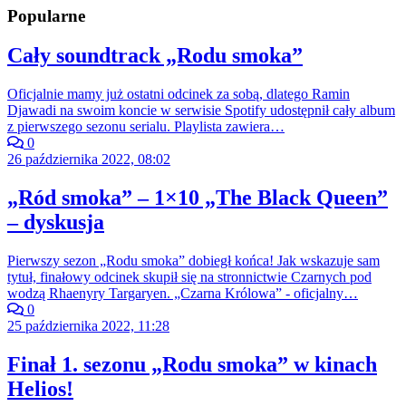
Popularne
Cały soundtrack „Rodu smoka”
Oficjalnie mamy już ostatni odcinek za sobą, dlatego Ramin
Djawadi na swoim koncie w serwisie Spotify udostępnił cały album
z pierwszego sezonu serialu. Playlista zawiera…
0
26 października 2022, 08:02
„Ród smoka” – 1×10 „The Black Queen”
– dyskusja
Pierwszy sezon „Rodu smoka” dobiegł końca! Jak wskazuje sam
tytuł, finałowy odcinek skupił się na stronnictwie Czarnych pod
wodzą Rhaenyry Targaryen. „Czarna Królowa” - oficjalny…
0
25 października 2022, 11:28
Finał 1. sezonu „Rodu smoka” w kinach
Helios!