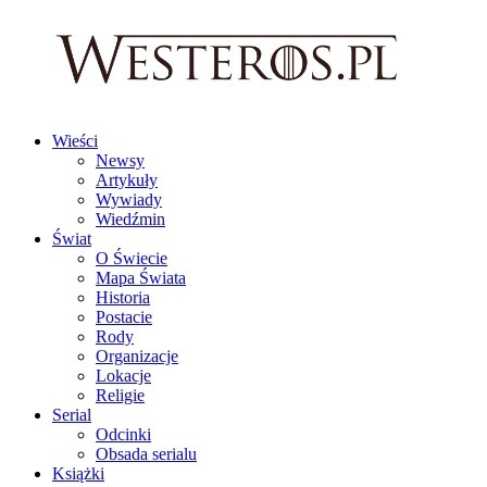
Wieści
Newsy
Artykuły
Wywiady
Wiedźmin
Świat
O Świecie
Mapa Świata
Historia
Postacie
Rody
Organizacje
Lokacje
Religie
Serial
Odcinki
Obsada serialu
Książki