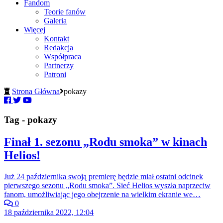
Fandom
Teorie fanów
Galeria
Więcej
Kontakt
Redakcja
Współpraca
Partnerzy
Patroni
Strona Główna
pokazy
Tag - pokazy
Finał 1. sezonu „Rodu smoka” w kinach
Helios!
Już 24 października swoją premierę będzie miał ostatni odcinek
pierwszego sezonu „Rodu smoka”. Sieć Helios wyszła naprzeciw
fanom, umożliwiając jego obejrzenie na wielkim ekranie we…
0
18 października 2022, 12:04