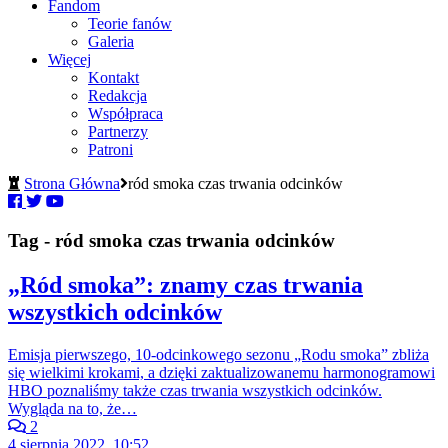
Fandom
Teorie fanów
Galeria
Więcej
Kontakt
Redakcja
Współpraca
Partnerzy
Patroni
Strona Główna
ród smoka czas trwania odcinków
Tag - ród smoka czas trwania odcinków
„Ród smoka”: znamy czas trwania
wszystkich odcinków
Emisja pierwszego, 10-odcinkowego sezonu „Rodu smoka” zbliża
się wielkimi krokami, a dzięki zaktualizowanemu harmonogramowi
HBO poznaliśmy także czas trwania wszystkich odcinków.
Wygląda na to, że…
2
4 sierpnia 2022, 10:52