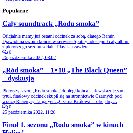
Popularne
Cały soundtrack „Rodu smoka”
Oficjalnie mamy już ostatni odcinek za sobą, dlatego Ramin
Djawadi na swoim koncie w serwisie Spotify udostępnił cały album
z pierwszego sezonu serialu. Playlista zawiera…
0
26 października 2022, 08:02
„Ród smoka” – 1×10 „The Black Queen”
– dyskusja
Pierwszy sezon „Rodu smoka” dobiegł końca! Jak wskazuje sam
tytuł, finałowy odcinek skupił się na stronnictwie Czarnych pod
wodzą Rhaenyry Targaryen. „Czarna Królowa” - oficjalny…
0
25 października 2022, 11:28
Finał 1. sezonu „Rodu smoka” w kinach
Helios!