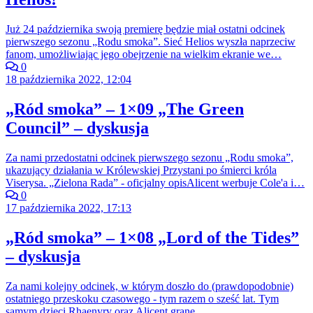
Już 24 października swoją premierę będzie miał ostatni odcinek
pierwszego sezonu „Rodu smoka”. Sieć Helios wyszła naprzeciw
fanom, umożliwiając jego obejrzenie na wielkim ekranie we…
0
18 października 2022, 12:04
„Ród smoka” – 1×09 „The Green
Council” – dyskusja
Za nami przedostatni odcinek pierwszego sezonu „Rodu smoka”,
ukazujący działania w Królewskiej Przystani po śmierci króla
Viserysa. „Zielona Rada” - oficjalny opisAlicent werbuje Cole'a i…
0
17 października 2022, 17:13
„Ród smoka” – 1×08 „Lord of the Tides”
– dyskusja
Za nami kolejny odcinek, w którym doszło do (prawdopodobnie)
ostatniego przeskoku czasowego - tym razem o sześć lat. Tym
samym dzieci Rhaenyry oraz Alicent grane…