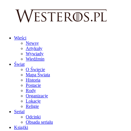
Wieści
Newsy
Artykuły
Wywiady
Wiedźmin
Świat
O Świecie
Mapa Świata
Historia
Postacie
Rody
Organizacje
Lokacje
Religie
Serial
Odcinki
Obsada serialu
Książki