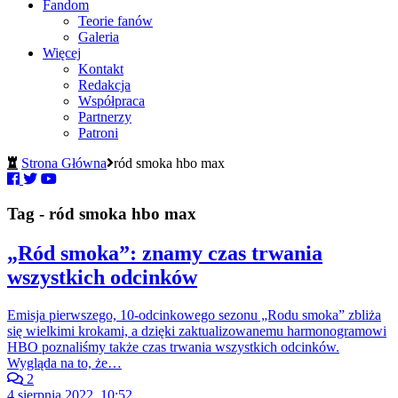
Fandom
Teorie fanów
Galeria
Więcej
Kontakt
Redakcja
Współpraca
Partnerzy
Patroni
Strona Główna
ród smoka hbo max
Tag - ród smoka hbo max
„Ród smoka”: znamy czas trwania
wszystkich odcinków
Emisja pierwszego, 10-odcinkowego sezonu „Rodu smoka” zbliża
się wielkimi krokami, a dzięki zaktualizowanemu harmonogramowi
HBO poznaliśmy także czas trwania wszystkich odcinków.
Wygląda na to, że…
2
4 sierpnia 2022, 10:52