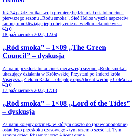
Już 24 października swoją premierę będzie miał ostatni odcinek
pierwszego sezonu „Rodu smoka”. Sieć Helios wyszła naprzeciw
fanom, umożliwiając jego obejrzenie na wielkim ekranie we…
0
18 października 2022, 12:04
„Ród smoka” – 1×09 „The Green
Council” – dyskusja
Za nami przedostatni odcinek pierwszego sezonu „Rodu smoka”,
ukazujący działania w Królewskiej Przystani po śmierci króla
Viserysa. „Zielona Rada” - oficjalny opisAlicent werbuje Cole'a i…
0
17 października 2022, 17:13
„Ród smoka” – 1×08 „Lord of the Tides”
– dyskusja
Za nami kolejny odcinek, w którym doszło do (prawdopodobnie)
ostatniego przeskoku czasowego - tym razem o sześć lat. Tym
samym dzieci Rhaenyry oraz Alicent grane…