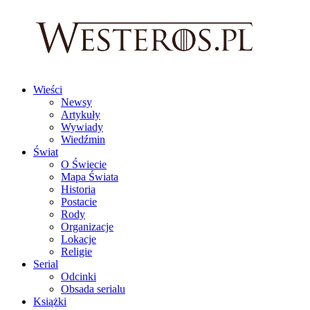
Wieści
Newsy
Artykuły
Wywiady
Wiedźmin
Świat
O Świecie
Mapa Świata
Historia
Postacie
Rody
Organizacje
Lokacje
Religie
Serial
Odcinki
Obsada serialu
Książki