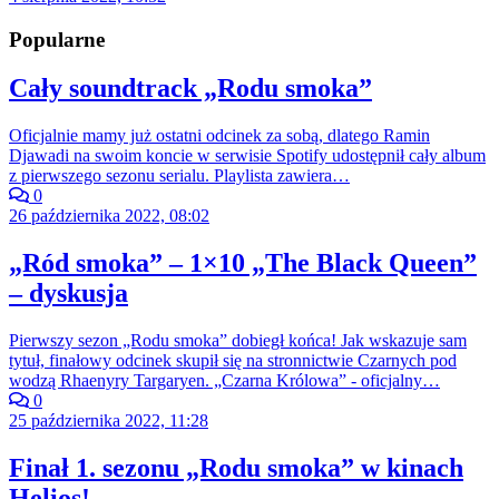
Popularne
Cały soundtrack „Rodu smoka”
Oficjalnie mamy już ostatni odcinek za sobą, dlatego Ramin
Djawadi na swoim koncie w serwisie Spotify udostępnił cały album
z pierwszego sezonu serialu. Playlista zawiera…
0
26 października 2022, 08:02
„Ród smoka” – 1×10 „The Black Queen”
– dyskusja
Pierwszy sezon „Rodu smoka” dobiegł końca! Jak wskazuje sam
tytuł, finałowy odcinek skupił się na stronnictwie Czarnych pod
wodzą Rhaenyry Targaryen. „Czarna Królowa” - oficjalny…
0
25 października 2022, 11:28
Finał 1. sezonu „Rodu smoka” w kinach
Helios!