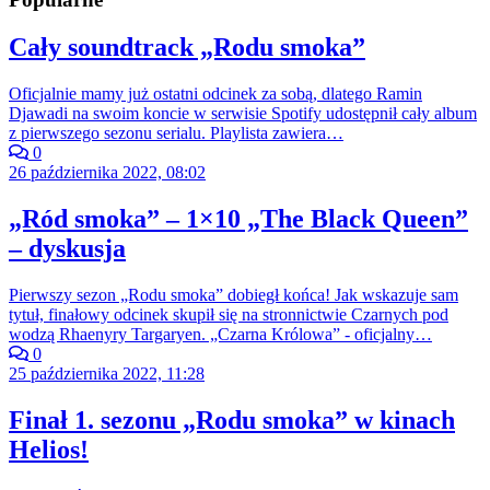
Cały soundtrack „Rodu smoka”
Oficjalnie mamy już ostatni odcinek za sobą, dlatego Ramin
Djawadi na swoim koncie w serwisie Spotify udostępnił cały album
z pierwszego sezonu serialu. Playlista zawiera…
0
26 października 2022, 08:02
„Ród smoka” – 1×10 „The Black Queen”
– dyskusja
Pierwszy sezon „Rodu smoka” dobiegł końca! Jak wskazuje sam
tytuł, finałowy odcinek skupił się na stronnictwie Czarnych pod
wodzą Rhaenyry Targaryen. „Czarna Królowa” - oficjalny…
0
25 października 2022, 11:28
Finał 1. sezonu „Rodu smoka” w kinach
Helios!