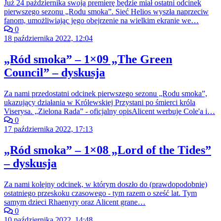
Już 24 października swoją premierę będzie miał ostatni odcinek
pierwszego sezonu „Rodu smoka”. Sieć Helios wyszła naprzeciw
fanom, umożliwiając jego obejrzenie na wielkim ekranie we…
0
18 października 2022, 12:04
„Ród smoka” – 1×09 „The Green
Council” – dyskusja
Za nami przedostatni odcinek pierwszego sezonu „Rodu smoka”,
ukazujący działania w Królewskiej Przystani po śmierci króla
Viserysa. „Zielona Rada” - oficjalny opisAlicent werbuje Cole'a i…
0
17 października 2022, 17:13
„Ród smoka” – 1×08 „Lord of the Tides”
– dyskusja
Za nami kolejny odcinek, w którym doszło do (prawdopodobnie)
ostatniego przeskoku czasowego - tym razem o sześć lat. Tym
samym dzieci Rhaenyry oraz Alicent grane…
0
10 października 2022, 14:48