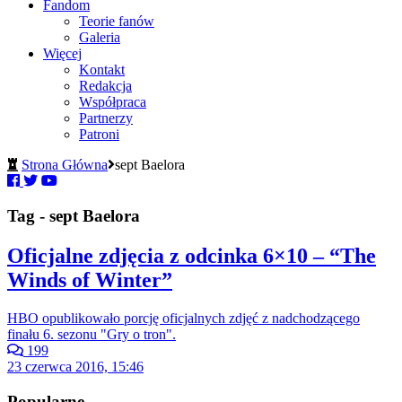
Fandom
Teorie fanów
Galeria
Więcej
Kontakt
Redakcja
Współpraca
Partnerzy
Patroni
Strona Główna
sept Baelora
Tag - sept Baelora
Oficjalne zdjęcia z odcinka 6×10 – “The
Winds of Winter”
HBO opublikowało porcję oficjalnych zdjęć z nadchodzącego
finału 6. sezonu "Gry o tron".
199
23 czerwca 2016, 15:46
Popularne