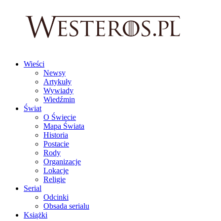
Wieści
Newsy
Artykuły
Wywiady
Wiedźmin
Świat
O Świecie
Mapa Świata
Historia
Postacie
Rody
Organizacje
Lokacje
Religie
Serial
Odcinki
Obsada serialu
Książki