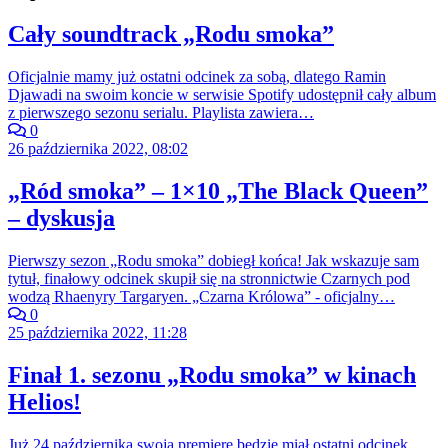
Cały soundtrack „Rodu smoka”
Oficjalnie mamy już ostatni odcinek za sobą, dlatego Ramin
Djawadi na swoim koncie w serwisie Spotify udostępnił cały album
z pierwszego sezonu serialu. Playlista zawiera…
0
26 października 2022, 08:02
„Ród smoka” – 1×10 „The Black Queen”
– dyskusja
Pierwszy sezon „Rodu smoka” dobiegł końca! Jak wskazuje sam
tytuł, finałowy odcinek skupił się na stronnictwie Czarnych pod
wodzą Rhaenyry Targaryen. „Czarna Królowa” - oficjalny…
0
25 października 2022, 11:28
Finał 1. sezonu „Rodu smoka” w kinach
Helios!
Już 24 października swoją premierę będzie miał ostatni odcinek