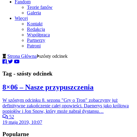
Fandom
Teorie fanów
Galeria
Więcej
Kontakt
Redakcja
Współpraca
Partnerzy
Patroni
Strona Główna
szósty odcinek
Tag - szósty odcinek
8×06 – Nasze przypuszczenia
W szóstym odcinku 8. sezonu "Gry o Tron" zobaczymy już
definitywne zakończenie całej opowieści. Daenerys jako królowa
popiołów i Jon Snow, który może nabrał dystansu…
52
19 maja 2019, 10:07
Popularne