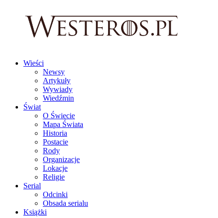
Wieści
Newsy
Artykuły
Wywiady
Wiedźmin
Świat
O Świecie
Mapa Świata
Historia
Postacie
Rody
Organizacje
Lokacje
Religie
Serial
Odcinki
Obsada serialu
Książki