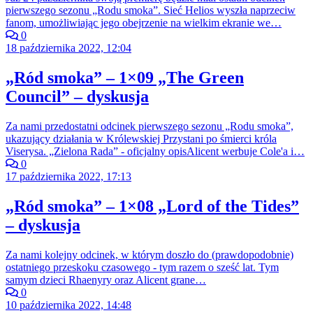
pierwszego sezonu „Rodu smoka”. Sieć Helios wyszła naprzeciw
fanom, umożliwiając jego obejrzenie na wielkim ekranie we…
0
18 października 2022, 12:04
„Ród smoka” – 1×09 „The Green
Council” – dyskusja
Za nami przedostatni odcinek pierwszego sezonu „Rodu smoka”,
ukazujący działania w Królewskiej Przystani po śmierci króla
Viserysa. „Zielona Rada” - oficjalny opisAlicent werbuje Cole'a i…
0
17 października 2022, 17:13
„Ród smoka” – 1×08 „Lord of the Tides”
– dyskusja
Za nami kolejny odcinek, w którym doszło do (prawdopodobnie)
ostatniego przeskoku czasowego - tym razem o sześć lat. Tym
samym dzieci Rhaenyry oraz Alicent grane…
0
10 października 2022, 14:48