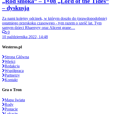
„Ród smoka” – 1×08 „Lord of the Tides”
– dyskusja
Za nami kolejny odcinek, w którym doszło do (prawdopodobnie)
ostatniego przeskoku czasowego - tym razem o sześć lat. Tym
samym dzieci Rhaenyry oraz Alicent grane…
0
10 października 2022, 14:48
Westeros.pl
Strona Główna
Wieści
Redakcja
Współpraca
Partnerzy
Kontakt
Gra o Tron
Mapa świata
Rody
Postacie
Lokacje