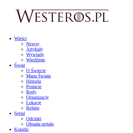
Wieści
Newsy
Artykuły
Wywiady
Wiedźmin
Świat
O Świecie
Mapa Świata
Historia
Postacie
Rody
Organizacje
Lokacje
Religie
Serial
Odcinki
Obsada serialu
Książki