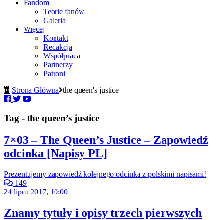
Fandom
Teorie fanów
Galeria
Więcej
Kontakt
Redakcja
Współpraca
Partnerzy
Patroni
Strona Główna
the queen's justice
Tag - the queen’s justice
7×03 – The Queen’s Justice – Zapowiedź
odcinka [Napisy PL]
Prezentujemy zapowiedź kolejnego odcinka z polskimi napisami!
149
24 lipca 2017, 10:00
Znamy tytuły i opisy trzech pierwszych