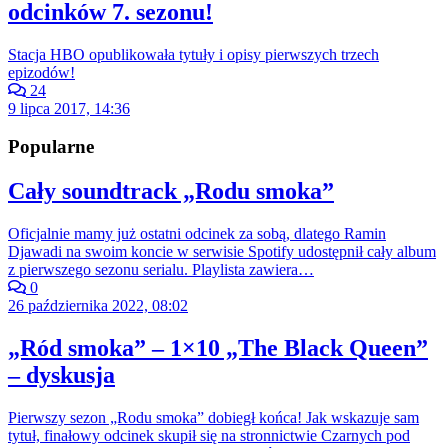
odcinków 7. sezonu!
Stacja HBO opublikowała tytuły i opisy pierwszych trzech
epizodów!
24
9 lipca 2017, 14:36
Popularne
Cały soundtrack „Rodu smoka”
Oficjalnie mamy już ostatni odcinek za sobą, dlatego Ramin
Djawadi na swoim koncie w serwisie Spotify udostępnił cały album
z pierwszego sezonu serialu. Playlista zawiera…
0
26 października 2022, 08:02
„Ród smoka” – 1×10 „The Black Queen”
– dyskusja
Pierwszy sezon „Rodu smoka” dobiegł końca! Jak wskazuje sam
tytuł, finałowy odcinek skupił się na stronnictwie Czarnych pod