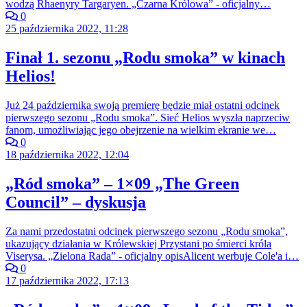
wodzą Rhaenyry Targaryen. „Czarna Królowa” - oficjalny…
0
25 października 2022, 11:28
Finał 1. sezonu „Rodu smoka” w kinach
Helios!
Już 24 października swoją premierę będzie miał ostatni odcinek
pierwszego sezonu „Rodu smoka”. Sieć Helios wyszła naprzeciw
fanom, umożliwiając jego obejrzenie na wielkim ekranie we…
0
18 października 2022, 12:04
„Ród smoka” – 1×09 „The Green
Council” – dyskusja
Za nami przedostatni odcinek pierwszego sezonu „Rodu smoka”,
ukazujący działania w Królewskiej Przystani po śmierci króla
Viserysa. „Zielona Rada” - oficjalny opisAlicent werbuje Cole'a i…
0
17 października 2022, 17:13