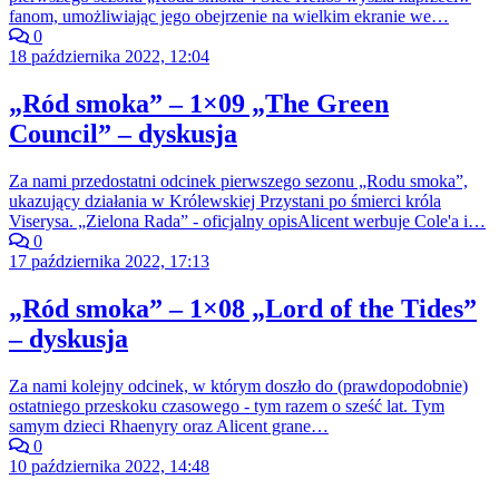
fanom, umożliwiając jego obejrzenie na wielkim ekranie we…
0
18 października 2022, 12:04
„Ród smoka” – 1×09 „The Green
Council” – dyskusja
Za nami przedostatni odcinek pierwszego sezonu „Rodu smoka”,
ukazujący działania w Królewskiej Przystani po śmierci króla
Viserysa. „Zielona Rada” - oficjalny opisAlicent werbuje Cole'a i…
0
17 października 2022, 17:13
„Ród smoka” – 1×08 „Lord of the Tides”
– dyskusja
Za nami kolejny odcinek, w którym doszło do (prawdopodobnie)
ostatniego przeskoku czasowego - tym razem o sześć lat. Tym
samym dzieci Rhaenyry oraz Alicent grane…
0
10 października 2022, 14:48