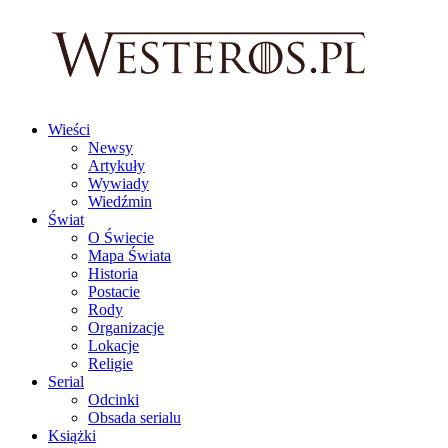
Wieści
Newsy
Artykuły
Wywiady
Wiedźmin
Świat
O Świecie
Mapa Świata
Historia
Postacie
Rody
Organizacje
Lokacje
Religie
Serial
Odcinki
Obsada serialu
Książki