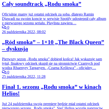
Cały soundtrack „Rodu smoka”
Oficjalnie mamy już ostatni odcinek za sobą, dlatego Ramin
Djawadi na swoim koncie w serwisie Spotify udostępnił cały album
z pierwszego sezonu serialu. Playlista zawiera…
0
26 października 2022, 08:02
„Ród smoka” – 1×10 „The Black Queen”
– dyskusja
Pierwszy sezon „Rodu smoka” dobiegł końca! Jak wskazuje sam
tytuł, finałowy odcinek skupił się na stronnictwie Czarnych pod
wodzą Rhaenyry Targaryen. „Czarna Królowa” - oficjalny…
0
25 października 2022, 11:28
Finał 1. sezonu „Rodu smoka” w kinach
Helios!
Już 24 października swoją premierę będzie miał ostatni odcinek
pierwszego sezonu „Rodu smoka”. Sieć Helios wyszła naprzeciw