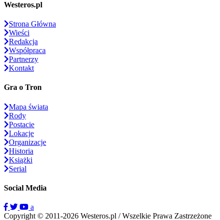
Westeros.pl
Strona Główna
Wieści
Redakcja
Współpraca
Partnerzy
Kontakt
Gra o Tron
Mapa świata
Rody
Postacie
Lokacje
Organizacje
Historia
Książki
Serial
Social Media
a
Copyright © 2011-2026 Westeros.pl / Wszelkie Prawa Zastrzeżone